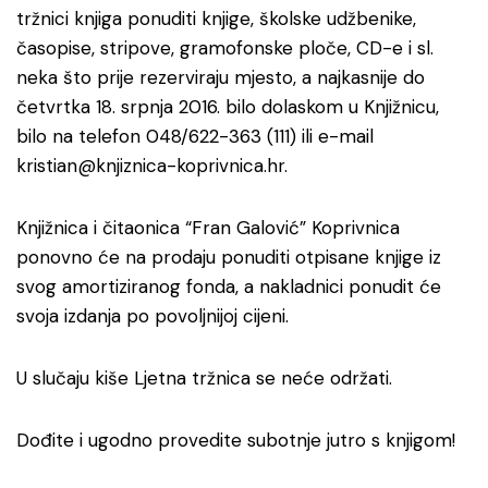
tržnici knjiga ponuditi knjige, školske udžbenike,
časopise, stripove, gramofonske ploče, CD-e i sl.
neka što prije rezerviraju mjesto, a najkasnije do
četvrtka 18. srpnja 2016. bilo dolaskom u Knjižnicu,
bilo na telefon 048/622-363 (111) ili e-mail
kristian@knjiznica-koprivnica.hr.
Knjižnica i čitaonica “Fran Galović” Koprivnica
ponovno će na prodaju ponuditi otpisane knjige iz
svog amortiziranog fonda, a nakladnici ponudit će
svoja izdanja po povoljnijoj cijeni.
U slučaju kiše Ljetna tržnica se neće održati.
Dođite i ugodno provedite subotnje jutro s knjigom!