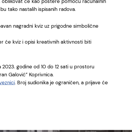
de, oblikovat će kao postere pomoću računalnih
ožbu tako nastalih ispisanih radova.
abavan nagradni kviz uz prigodne simbolične
r će kviz i opisi kreativnih aktivnosti biti
 2023. godine od 10 do 12 sati u prostoru
ran Galović” Koprivnica.
veznici
. Broj sudionika je ograničen, a prijave će