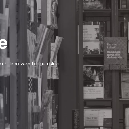
e
 želimo vam biti na usluzi.