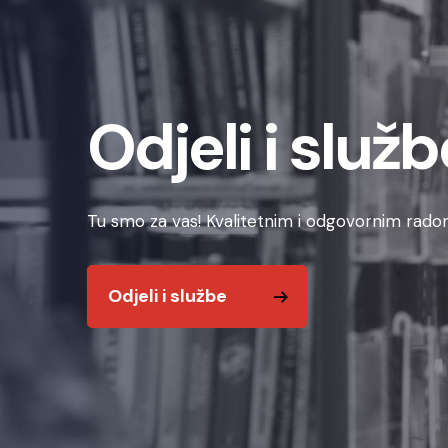
Odjeli i služb
Tu smo za vas! Kvalitetnim i odgovornim radom
Odjeli i službe