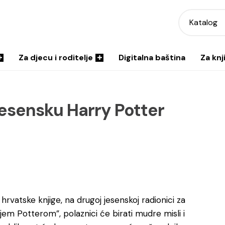
Katalog
Za djecu i roditelje
Digitalna baština
Za knj
jesensku Harry Potter
rvatske knjige, na drugoj jesenskoj radionici za
em Potterom”, polaznici će birati mudre misli i