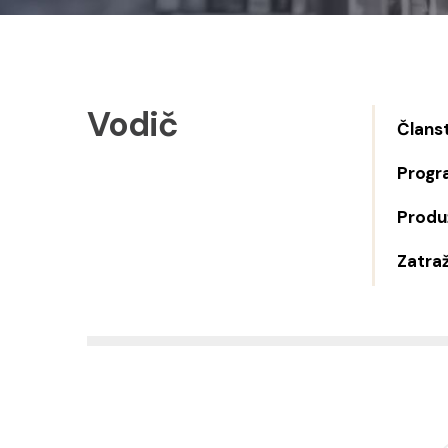
Vodič
Člans
Progr
Produž
Zatraž