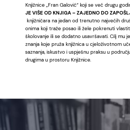
Knjižnice „Fran Galović“ koji se već drugu g
JE VIŠE OD KNJIGA – ZAJEDNO DO ZAPOŠ
knjižničara na jedan od trenutno najvećih dr
onima koji traže posao ili žele pokrenuti vlastiti
školovanje ili se dodatno usavršavati. Cilj mu je
znanja koje pruža knjižnica u cjeloživotnom učen
saznanja, iskustvo i uspješnu praksu u području
drugima u prostoru Knjižnice.