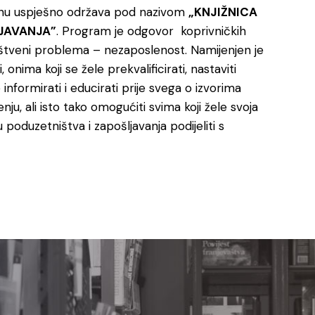
odinu uspješno održava pod nazivom
„KNJIŽNICA
LJAVANJA”
. Program je odgovor koprivničkih
uštveni problema – nezaposlenost. Namijenjen je
, onima koji se žele prekvalificirati, nastaviti
 informirati i educirati prije svega o izvorima
ju, ali isto tako omogućiti svima koji žele svoja
 poduzetništva i zapošljavanja podijeliti s