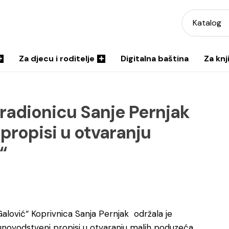
Katalog
Za djecu i roditelje
Digitalna baština
Za knj
radionicu Sanje Pernjak
propisi u otvaranju
“
an Galović“ Koprivnica Sanja Pernjak održala je
novodstveni propisi u otvaranju malih poduzeća