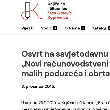
Vijesti
Vodič
O Nama
Katalog
Osvrt na savjetodavnu 
„Novi računovodstveni 
malih poduzeća i obrta
3. prosinca 2015.
U srijedu 25.11.2015. u Knjižnici i čitaonici „Fr
besplatnu savjetodavnu radionicu
Novi raču