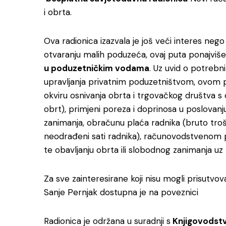
i obrta.
Ova radionica izazvala je još veći interes neg
otvaranju malih poduzeća, ovaj puta ponajviš
u poduzetničkim vodama
. Uz uvid o potreb
upravljanja privatnim poduzetništvom, ovom p
okviru osnivanja obrta i trgovačkog društva s o
obrt), primjeni poreza i doprinosa u poslovanj
zanimanja, obračunu plaća radnika (bruto troša
neodrađeni sati radnika), računovodstvenom 
te obavljanju obrta ili slobodnog zanimanja uz
Za sve zainteresirane koji nisu mogli prisutv
Sanje Pernjak dostupna je na poveznici
Radionica je održana u suradnji s
Knjigovodst