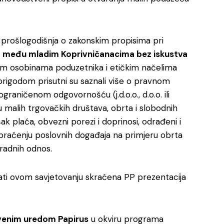
o prošlogodišnja o zakonskim propisima pri
e
među mladim Koprivničanacima bez iskustva
nim osobinama poduzetnika i etičkim načelima
rigodom prisutni su saznali više o pravnom
graničenom odgovornošću (j.d.o.o., d.o.o. ili
u malih trgovačkih društava, obrta i slobodnih
k plaća, obvezni porezi i doprinosi, odrađeni i
praćenju poslovnih događaja na primjeru obrta
 radnih odnos.
ovati ovom savjetovanju skraćena PP prezentacija
venim uredom Papirus
u okviru programa