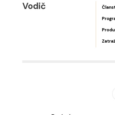
Vodič
Člans
Progr
Produž
Zatraž