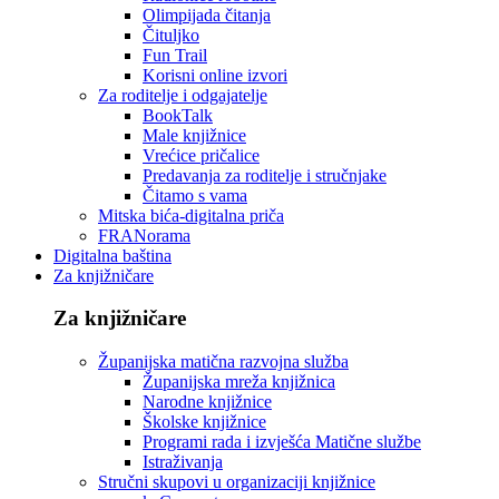
Olimpijada čitanja
Čituljko
Fun Trail
Korisni online izvori
Za roditelje i odgajatelje
BookTalk
Male knjižnice
Vrećice pričalice
Predavanja za roditelje i stručnjake
Čitamo s vama
Mitska bića-digitalna priča
FRANorama
Digitalna baština
Za knjižničare
Za knjižničare
Županijska matična razvojna služba
Županijska mreža knjižnica
Narodne knjižnice
Školske knjižnice
Programi rada i izvješća Matične službe
Istraživanja
Stručni skupovi u organizaciji knjižnice