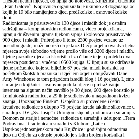
Tijekom ljetnih mjeseci, od lipnja do kolovoza, Knjižnica i čitaonica
„Fran Galović“ Koprivnica organizirala je ukupno 28 događanja od
kojih je 19 bilo namijenjeno djeci predškolske i osnovnoškolske
dobi.
Radionicama je prisustvovalo 130 djece i mladih dok je ostalim
sadržajima – kompjutorskim radionicama, video projekcijama,
igranju društvenim igrama tijekom srpnja i kolovoza prisustvovalo
900 djece i mladih. Pribrojimo li tome 2300 posjete vezane uz
posudbu građe, možemo reći da je kroz Dječji odjel u ova dva ljetna
mjeseca svoje slobodno vrijeme prošlo više od 3200 djece i mladih.
Ljetne praznike djeca su iskoristila i za čitanje te je u protekla dva
mjeseca posuđeno i vraćeno 10500 knjiga. U lipnju su se održavale
ljetne pričaonice koje su bilježile 67 posjeta, mladi korisnici su
početkom školskih praznika u Dječjem odjelu obilježavali Dane
Amy Winehouse te tom prigodom izradili blog ( 16 posjeta), Ljetno
surfanje u knjižnici – osnovnu poduku djece u pretraživanju
interneta na siguran način završilo je 30 djece, 600 djece koristilo je
komjutorsku radionicu, a 29 ih je sudjelovalo u nagradnom kvizu
znanja „Upoznajmo Finsku“. Uspješno su provedene i četiri
kreativne radionice s ukupno 75 posjeta: izrada taktilne slikovnice u
suradnji s DV „Sv. Josip“ i Udrugom slijepih, radionica u suradnji s
Domom za starije i nemoćne, radionica u suradnji s udrugom „Terra
Podraviana“ i radionica u suradnji s Klubom „Latica.
Usprkos jednosmjenskom radu Knjižnice i godišnjim odmorima
ljeto na Odjelu za odrasle proteklo je s istim brojem korisnika i