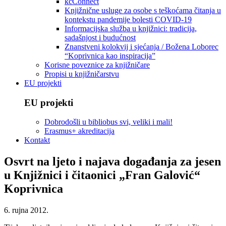
kcConnect
Knjižnične usluge za osobe s teškoćama čitanja u
kontekstu pandemije bolesti COVID-19
Informacijska služba u knjižnici: tradicija,
sadašnjost i budućnost
Znanstveni kolokvij i sjećanja / Božena Loborec
“Koprivnica kao inspiracija”
Korisne poveznice za knjižničare
Propisi u knjižničarstvu
EU projekti
EU projekti
Dobrodošli u bibliobus svi, veliki i mali!
Erasmus+ akreditacija
Kontakt
Osvrt na ljeto i najava događanja za jesen
u Knjižnici i čitaonici „Fran Galović“
Koprivnica
6. rujna 2012.