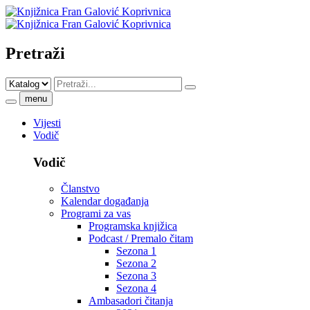
Pretraži
menu
Vijesti
Vodič
Vodič
Članstvo
Kalendar događanja
Programi za vas
Programska knjižica
Podcast / Premalo čitam
Sezona 1
Sezona 2
Sezona 3
Sezona 4
Ambasadori čitanja