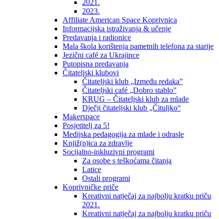
2021.
2023.
Affiliate American Space Koprivnica
Informacijska istraživanja & učenje
Predavanja i radionice
Mala škola korištenja pametnih telefona za starije
Jezični café za Ukrajince
Putopisna predavanja
Čitateljski klubovi
Čitateljski klub „Između redaka”
Čitateljski café „Dobro stablo”
KRUG – Čitateljski klub za mlade
Dječji čitateljski klub „Čituljko“
Makerspace
Posjetitelj za 5!
Medijska pedagogija za mlade i odrasle
Knjiž(n)ica za zdravlje
Socijalno-inkluzivni programi
Za osobe s teškoćama čitanja
Latice
Ostali programi
Koprivničke priče
Kreativni natječaj za najbolju kratku priču
2021.
Kreativni natječaj za najbolju kratku priču