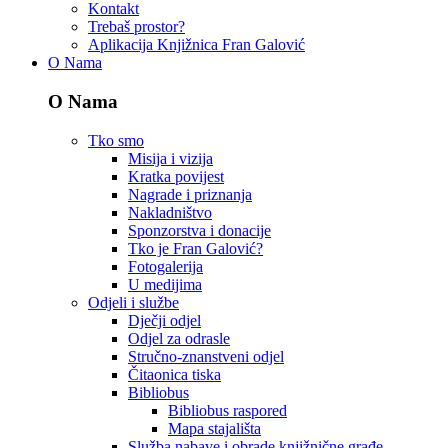
Kontakt
Trebaš prostor?
Aplikacija Knjižnica Fran Galović
O Nama
O Nama
Tko smo
Misija i vizija
Kratka povijest
Nagrade i priznanja
Nakladništvo
Sponzorstva i donacije
Tko je Fran Galović?
Fotogalerija
U medijima
Odjeli i službe
Dječji odjel
Odjel za odrasle
Stručno-znanstveni odjel
Čitaonica tiska
Bibliobus
Bibliobus raspored
Mapa stajališta
Služba nabave i obrade knjižnične građe