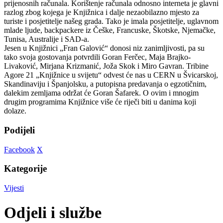
prijenosnih računala. Korištenje računala odnosno interneta je glavni
razlog zbog kojega je Knjižnica i dalje nezaobilazno mjesto za
turiste i posjetitelje našeg grada. Tako je imala posjetitelje, uglavnom
mlade ljude, backpackere iz Češke, Francuske, Škotske, Njemačke,
Tunisa, Australije i SAD-a.
Jesen u Knjižnici „Fran Galović“ donosi niz zanimljivosti, pa su
tako svoja gostovanja potvrdili Goran Ferčec, Maja Brajko-
Livaković, Mirjana Krizmanić, Joža Skok i Miro Gavran. Tribine
Agore 21 „Knjižnice u svijetu“ odvest će nas u CERN u Švicarskoj,
Skandinaviju i Španjolsku, a putopisna predavanja o egzotičnim,
dalekim zemljama održat će Goran Šafarek. O ovim i mnogim
drugim programima Knjižnice više će riječi biti u danima koji
dolaze.
Podijeli
Facebook
X
Kategorije
Vijesti
Odjeli i službe