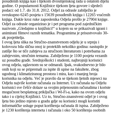
posuđenih knjiga kao i tijekom dvosmjenskog rada u ostalom dijelu
godine. O popularnosti Knjižnice tijekom ljeta govore i sljedeći
podaci: od 1.7. do 31.8. 2012. Odjel za odrasle zabilježio je
sveukupno 6245 posjeta s 15639 posuđenih knjiga i 12265 vraćenih
knjiga. Dakle kroz ruke zaposlenika Odjela prošlo je 27904 knjige.
Odjel za odrasle organizirao je i pet programa pod zajedničkim
nazivom „Gledajmo u knjižnici!“ u kojem su se prikazivali igrani i
animirani filmovi raznih tematika. Programima je prisustvovalo 30-
ak posjetitelja.
I ovog ljeta slika na Stručno-znanstvenom odjelu je u srpnju i
kolovozu bila slična onoj iz proteklih nekoliko godina: nastupilo je
zatišje što se tiče zahtjeva za stručnom literaturom i potrebama za
zahtjevnim, stručnim temama. Zabilježeno je 1100 posjeta vezanih
uz posudbu građe. Srednjoškolci i studenti, najbrojniji korisnici
ovog odjela, uglavnom su se odmarali. Ipak, svakodnevno je bilo
onih koji su se pripremali za ispite ili upise na fakultete, zbog
ugodnog i klimatiziranog prostora i mira, kao i manjeg broja
korisnika na odjelu. Već je pravilo da se tijekom ljetnih mjeseci na
Odjelu najviše koriste računala za Internet. Uz računala na Odjelu
korisnici sve češće dolaze sa svojim prijenosnim računalima i koriste
mogućnost besplatnog priključka i Wi-Fi-a, kako na ovom odjelu
tako i u cijeloj Knjižnici. Uz to, Stručno-znanstveni odjel je i ovog
ljeta bio jedino mjesto u gradu gdje su korisnici mogli koristiti
informatičke usluge poput korištenja računala ili ispisa. Zabilježeno
je 1230 korištenja interneta i računala i oko 50 korištenja osobnih