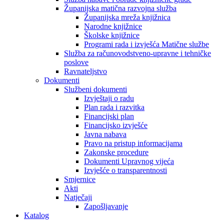
Županijska matična razvojna služba
Županijska mreža knjižnica
Narodne knjižnice
Školske knjižnice
Programi rada i izvješća Matične službe
Služba za računovodstveno-upravne i tehničke
poslove
Ravnateljstvo
Dokumenti
Službeni dokumenti
Izvještaji o radu
Plan rada i razvitka
Financijski plan
Financijsko izvješće
Javna nabava
Pravo na pristup informacijama
Zakonske procedure
Dokumenti Upravnog vijeća
Izvješće o transparentnosti
Smjernice
Akti
Natječaji
Zapošljavanje
Katalog