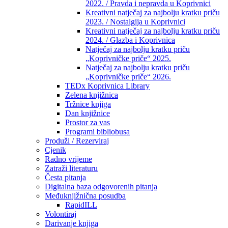
2022. / Pravda i nepravda u Koprivnici
Kreativni natječaj za najbolju kratku priču
2023. / Nostalgija u Koprivnici
Kreativni natječaj za najbolju kratku priču
2024. / Glazba i Koprivnica
Natječaj za najbolju kratku priču
„Koprivničke priče“ 2025.
Natječaj za najbolju kratku priču
„Koprivničke priče“ 2026.
TEDx Koprivnica Library
Zelena knjižnica
Tržnice knjiga
Dan knjižnice
Prostor za vas
Programi bibliobusa
Produži / Rezerviraj
Cjenik
Radno vrijeme
Zatraži literaturu
Česta pitanja
Digitalna baza odgovorenih pitanja
Međuknjižnična posudba
RapidILL
Volontiraj
Darivanje knjiga