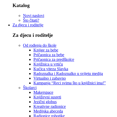
Katalog
Novi naslovi
Što čitati?
Za djecu i roditelje
Za djecu i roditelje
Od rođenja do škole
Knjige za bebe
Pričaonica za bebe
Pričaonica za predškolce
Knjižnica u vrtiću
Kućica viteza Slavka
Radoznalka i Radoznalko u svijetu medija
Virtualno i zabavno
Kampanja “Reci svima što u knjižnici ima!”
Školarci
Makerspace
Književni susreti
Jezični globus
Kreativne radionice
Medijska abeceda
Radionice robotike