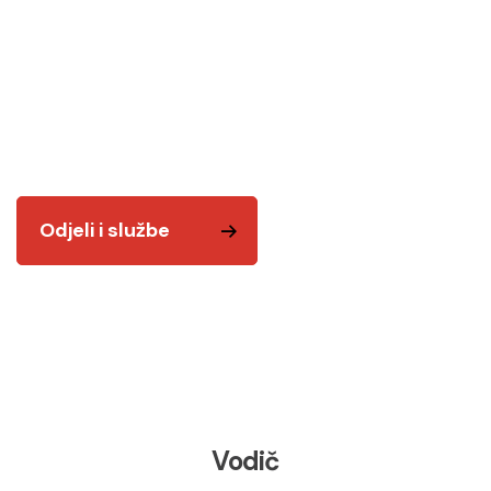
Odjeli i službe
Tu smo za vas! Kvalitetnim i odgovornim radom
želimo vam biti na usluzi.
Odjeli i službe
Vodič