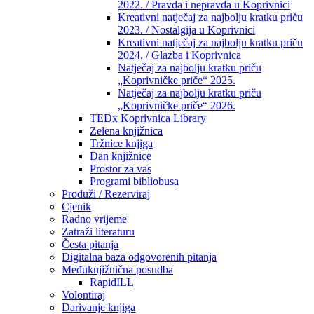
2022. / Pravda i nepravda u Koprivnici
Kreativni natječaj za najbolju kratku priču
2023. / Nostalgija u Koprivnici
Kreativni natječaj za najbolju kratku priču
2024. / Glazba i Koprivnica
Natječaj za najbolju kratku priču
„Koprivničke priče“ 2025.
Natječaj za najbolju kratku priču
„Koprivničke priče“ 2026.
TEDx Koprivnica Library
Zelena knjižnica
Tržnice knjiga
Dan knjižnice
Prostor za vas
Programi bibliobusa
Produži / Rezerviraj
Cjenik
Radno vrijeme
Zatraži literaturu
Česta pitanja
Digitalna baza odgovorenih pitanja
Međuknjižnična posudba
RapidILL
Volontiraj
Darivanje knjiga