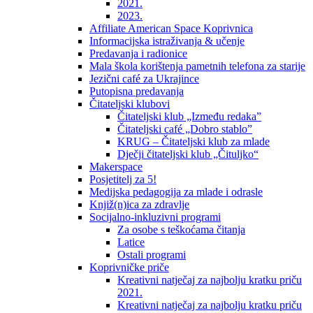
2021.
2023.
Affiliate American Space Koprivnica
Informacijska istraživanja & učenje
Predavanja i radionice
Mala škola korištenja pametnih telefona za starije
Jezični café za Ukrajince
Putopisna predavanja
Čitateljski klubovi
Čitateljski klub „Između redaka”
Čitateljski café „Dobro stablo”
KRUG – Čitateljski klub za mlade
Dječji čitateljski klub „Čituljko“
Makerspace
Posjetitelj za 5!
Medijska pedagogija za mlade i odrasle
Knjiž(n)ica za zdravlje
Socijalno-inkluzivni programi
Za osobe s teškoćama čitanja
Latice
Ostali programi
Koprivničke priče
Kreativni natječaj za najbolju kratku priču
2021.
Kreativni natječaj za najbolju kratku priču