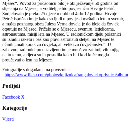
Mjesec“. Povod za pričaonicu bilo je obilježavanje 50 godina od
slijetanja na Mjesec, a voditelj je bio povjesničar Hrvoje Petrić.
Sudjelovalo je preko 25 djece u dobi od 4 do 12 godina. Hrvoje
Petrić ispričao im je kako su ljudi u povijesti maštali o letu u svemir,
a mašta poznatog pisca Julesa Verna dovela je do ideje da čovjek
otputuje na Mjesec. Pričalo se o Mjesecu, svemiru, letjelicama,
astronautima, misiji leta na Mjesec. U radioničkom djelu polaznici
su izradili raketu i baš kao pravi astronauti sletjeli na Mjesec te
učinili „mali korak za čovjeka, ali veliki za čovječanstvo“. U
zabavnoj radionici predstavljeno im je mnoštvo zanimljivih knjiga
na tu temu, a djeca su ih posudila kako bi i kod kuće mogla
proučavati o letu na Mjesec.
Fotografije s događanja na poveznici:
https://www.flickr.com/photos/knjiznicafrangalovickoprivnica/al
Podijeli
Facebook
X
Kategorije
Vijesti