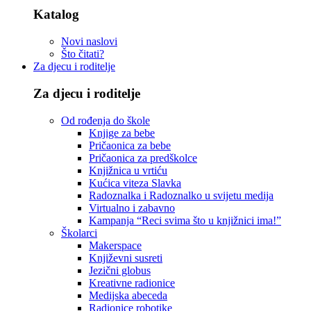
Katalog
Novi naslovi
Što čitati?
Za djecu i roditelje
Za djecu i roditelje
Od rođenja do škole
Knjige za bebe
Pričaonica za bebe
Pričaonica za predškolce
Knjižnica u vrtiću
Kućica viteza Slavka
Radoznalka i Radoznalko u svijetu medija
Virtualno i zabavno
Kampanja “Reci svima što u knjižnici ima!”
Školarci
Makerspace
Književni susreti
Jezični globus
Kreativne radionice
Medijska abeceda
Radionice robotike