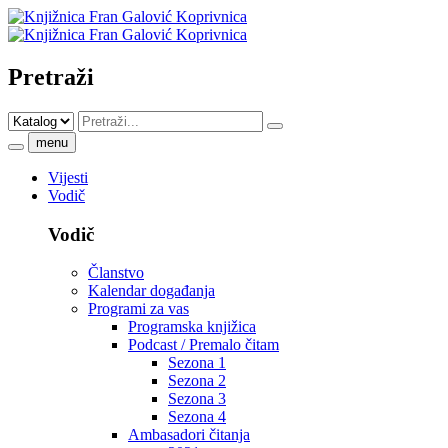
Pretraži
menu
Vijesti
Vodič
Vodič
Članstvo
Kalendar događanja
Programi za vas
Programska knjižica
Podcast / Premalo čitam
Sezona 1
Sezona 2
Sezona 3
Sezona 4
Ambasadori čitanja