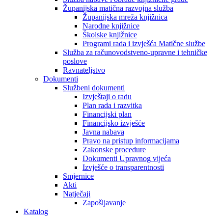
Županijska matična razvojna služba
Županijska mreža knjižnica
Narodne knjižnice
Školske knjižnice
Programi rada i izvješća Matične službe
Služba za računovodstveno-upravne i tehničke
poslove
Ravnateljstvo
Dokumenti
Službeni dokumenti
Izvještaji o radu
Plan rada i razvitka
Financijski plan
Financijsko izvješće
Javna nabava
Pravo na pristup informacijama
Zakonske procedure
Dokumenti Upravnog vijeća
Izvješće o transparentnosti
Smjernice
Akti
Natječaji
Zapošljavanje
Katalog