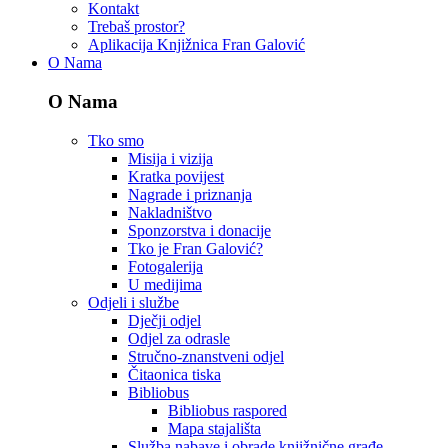
Kontakt
Trebaš prostor?
Aplikacija Knjižnica Fran Galović
O Nama
O Nama
Tko smo
Misija i vizija
Kratka povijest
Nagrade i priznanja
Nakladništvo
Sponzorstva i donacije
Tko je Fran Galović?
Fotogalerija
U medijima
Odjeli i službe
Dječji odjel
Odjel za odrasle
Stručno-znanstveni odjel
Čitaonica tiska
Bibliobus
Bibliobus raspored
Mapa stajališta
Služba nabave i obrade knjižnične građe