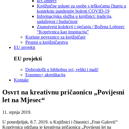
kcConnect
Knjižnične usluge za osobe s teškoćama čitanja u
kontekstu pandemije bolesti COVID-19
Informacijska služba u knjižnici: tradicija,
sadašnjost i budućnost
Znanstveni kolokvij i sjećanja / Božena Loborec
“Koprivnica kao inspiracija”
Korisne poveznice za knjižničare
Propisi u knjižničarstvu
EU projekti
EU projekti
Dobrodošli u bibliobus svi, veliki i mali!
Erasmus+ akreditacija
Kontakt
Osvrt na kreativnu pričaonicu „Povijesni
let na Mjesec“
11. srpnja 2019.
U ponedjeljak, 8.7. 2019. u Knjižnici i čitaonici „Fran Galović“
Koprivnica održana je kreativna pričaonica „Povijesni let na