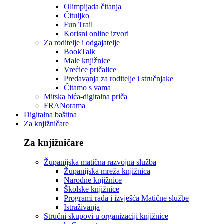
Olimpijada čitanja
Čituljko
Fun Trail
Korisni online izvori
Za roditelje i odgajatelje
BookTalk
Male knjižnice
Vrećice pričalice
Predavanja za roditelje i stručnjake
Čitamo s vama
Mitska bića-digitalna priča
FRANorama
Digitalna baština
Za knjižničare
Za knjižničare
Županijska matična razvojna služba
Županijska mreža knjižnica
Narodne knjižnice
Školske knjižnice
Programi rada i izvješća Matične službe
Istraživanja
Stručni skupovi u organizaciji knjižnice