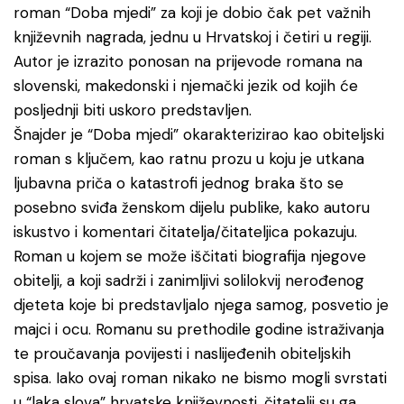
roman “Doba mjedi” za koji je dobio čak pet važnih
književnih nagrada, jednu u Hrvatskoj i četiri u regiji.
Autor je izrazito ponosan na prijevode romana na
slovenski, makedonski i njemački jezik od kojih će
posljednji biti uskoro predstavljen.
Šnajder je “Doba mjedi” okarakterizirao kao obiteljski
roman s ključem, kao ratnu prozu u koju je utkana
ljubavna priča o katastrofi jednog braka što se
posebno sviđa ženskom dijelu publike, kako autoru
iskustvo i komentari čitatelja/čitateljica pokazuju.
Roman u kojem se može iščitati biografija njegove
obitelji, a koji sadrži i zanimljivi solilokvij nerođenog
djeteta koje bi predstavljalo njega samog, posvetio je
majci i ocu. Romanu su prethodile godine istraživanja
te proučavanja povijesti i naslijeđenih obiteljskih
spisa. Iako ovaj roman nikako ne bismo mogli svrstati
u “laka slova” hrvatske književnosti, čitatelji su ga