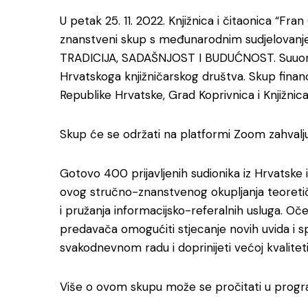
U petak 25. 11. 2022. Knjižnica i čitaonica “Fra
znanstveni skup s međunarodnim sudjelovan
TRADICIJA, SADAŠNJOST I BUDUĆNOST. Suuorga
Hrvatskoga knjižničarskog društva. Skup financ
Republike Hrvatske, Grad Koprivnica i Knjižnica
Skup će se održati na platformi Zoom zahvalju
Gotovo 400 prijavljenih sudionika iz Hrvatske i
ovog stručno-znanstvenog okupljanja teoretiča
i pružanja informacijsko-referalnih usluga. Oče
predavača omogućiti stjecanje novih uvida i sp
svakodnevnom radu i doprinijeti većoj kvaliteti 
Više o ovom skupu može se pročitati u program