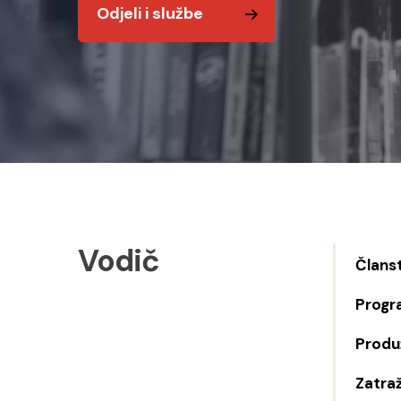
Odjeli i službe
Vodič
Člans
Progr
Produž
Zatraž