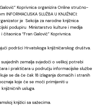
n Galović” Koprivnica organizira Online stručno-
jem INFORMACIJSKA SLUŽBA U KNJIŽNICI:
nizator je Sekcija za narodne knjižnica
ijski podupiru Ministarstvo kulture i medija
 i čitaonica “Fran Galović” Koprivnica.
jući podršci Hrvatskoga knjižničarskog društva.
 susjednih zemalja svjedoči o velikoj potrebi
ra i praktičara u području informacijske službe
kuje se da će čak 18 izlaganja domaćih i stranih
oznaja koje će se moći primijeniti u
knjižničnih usluga.
skoj knjižici sa sažecima.