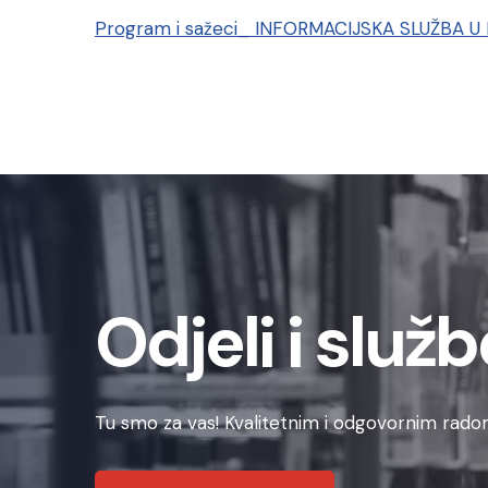
Program i sažeci_ INFORMACIJSKA SLUŽBA U KNJ
Odjeli i služb
Tu smo za vas! Kvalitetnim i odgovornim radom