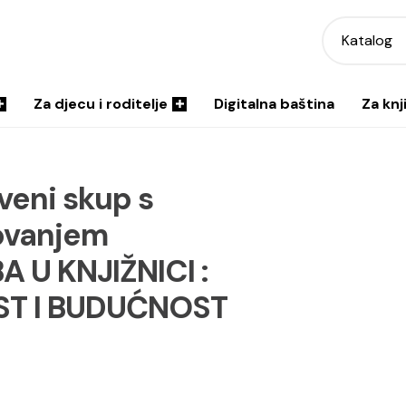
Katalog
Za djecu i roditelje
Digitalna baština
Za knj
veni skup s
ovanjem
 U KNJIŽNICI :
ST I BUDUĆNOST