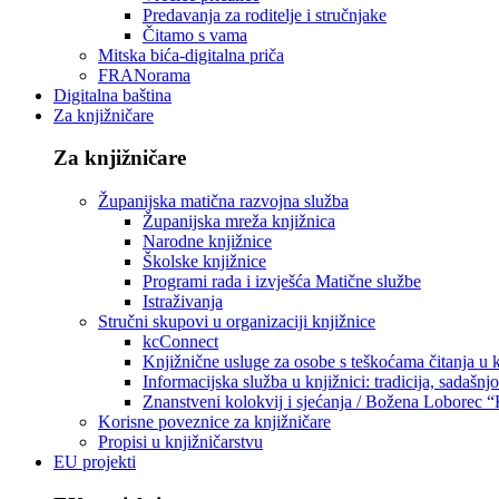
Predavanja za roditelje i stručnjake
Čitamo s vama
Mitska bića-digitalna priča
FRANorama
Digitalna baština
Za knjižničare
Za knjižničare
Županijska matična razvojna služba
Županijska mreža knjižnica
Narodne knjižnice
Školske knjižnice
Programi rada i izvješća Matične službe
Istraživanja
Stručni skupovi u organizaciji knjižnice
kcConnect
Knjižnične usluge za osobe s teškoćama čitanja u
Informacijska služba u knjižnici: tradicija, sadašnj
Znanstveni kolokvij i sjećanja / Božena Loborec “
Korisne poveznice za knjižničare
Propisi u knjižničarstvu
EU projekti