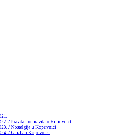
021.
2022. / Pravda i nepravda u Koprivnici
023. / Nostalgija u Koprivnici
2024. / Glazba i Koprivnica