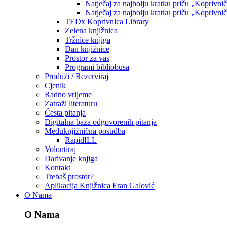
Natječaj za najbolju kratku priču „Koprivni
Natječaj za najbolju kratku priču „Koprivni
TEDx Koprivnica Library
Zelena knjižnica
Tržnice knjiga
Dan knjižnice
Prostor za vas
Programi bibliobusa
Produži / Rezerviraj
Cjenik
Radno vrijeme
Zatraži literaturu
Česta pitanja
Digitalna baza odgovorenih pitanja
Međuknjižnična posudba
RapidILL
Volontiraj
Darivanje knjiga
Kontakt
Trebaš prostor?
Aplikacija Knjižnica Fran Galović
O Nama
O Nama