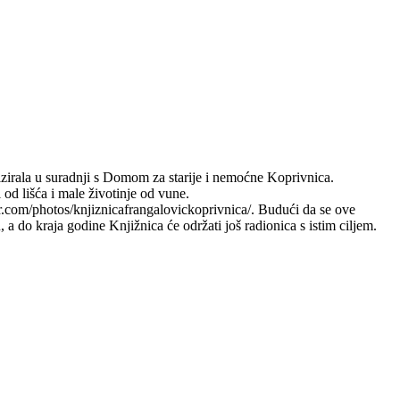
nizirala u suradnji s Domom za starije i nemoćne Koprivnica.
 od lišća i male životinje od vune.
r.com/photos/knjiznicafrangalovickoprivnica/. Budući da se ove
a do kraja godine Knjižnica će održati još radionica s istim ciljem.