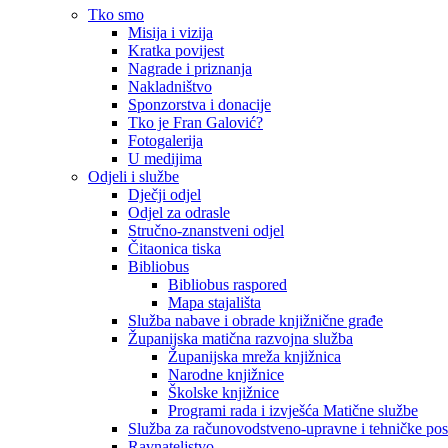
Tko smo
Misija i vizija
Kratka povijest
Nagrade i priznanja
Nakladništvo
Sponzorstva i donacije
Tko je Fran Galović?
Fotogalerija
U medijima
Odjeli i službe
Dječji odjel
Odjel za odrasle
Stručno-znanstveni odjel
Čitaonica tiska
Bibliobus
Bibliobus raspored
Mapa stajališta
Služba nabave i obrade knjižnične građe
Županijska matična razvojna služba
Županijska mreža knjižnica
Narodne knjižnice
Školske knjižnice
Programi rada i izvješća Matične službe
Služba za računovodstveno-upravne i tehničke po
Ravnateljstvo