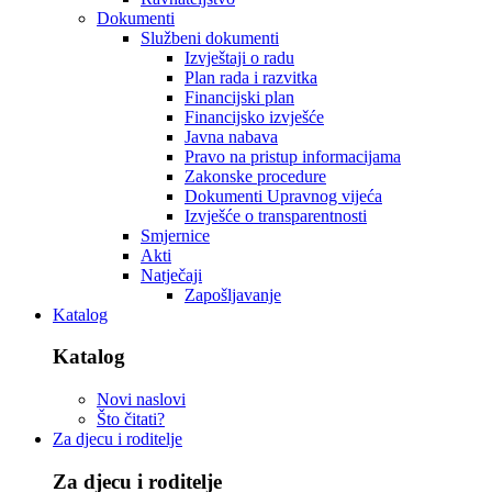
Dokumenti
Službeni dokumenti
Izvještaji o radu
Plan rada i razvitka
Financijski plan
Financijsko izvješće
Javna nabava
Pravo na pristup informacijama
Zakonske procedure
Dokumenti Upravnog vijeća
Izvješće o transparentnosti
Smjernice
Akti
Natječaji
Zapošljavanje
Katalog
Katalog
Novi naslovi
Što čitati?
Za djecu i roditelje
Za djecu i roditelje