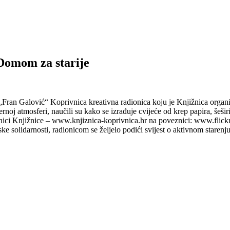
 Domom za starije
ce „Fran Galović“ Koprivnica kreativna radionica koju je Knjižnica orga
noj atmosferi, naučili su kako se izrađuje cvijeće od krep papira, šeširi
anici Knjižnice – www.knjiznica-koprivnica.hr na poveznici: www.flick
 solidarnosti, radionicom se željelo podići svijest o aktivnom starenju, 