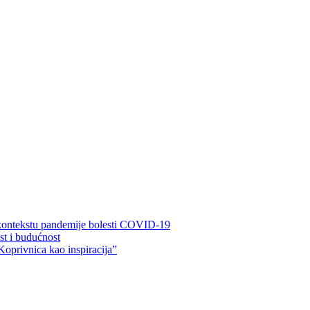
 kontekstu pandemije bolesti COVID-19
ost i budućnost
Koprivnica kao inspiracija”