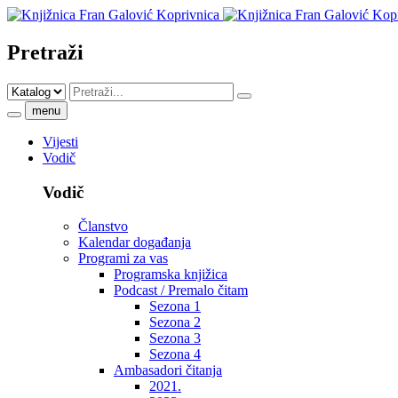
Pretraži
menu
Vijesti
Vodič
Vodič
Članstvo
Kalendar događanja
Programi za vas
Programska knjižica
Podcast / Premalo čitam
Sezona 1
Sezona 2
Sezona 3
Sezona 4
Ambasadori čitanja
2021.