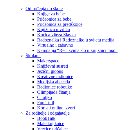
Od rođenja do škole
Knjige za bebe
Pričaonica za bebe
Pričaonica za predškolce
Knjižnica u vrtiću
Kućica viteza Slavka
Radoznalka i Radoznalko u svijetu medija
Virtualno i zabavno
Kampanja “Reci svima što u knjižnici ima!”
Školarci
Makerspace
Književni susreti
Jezični globus
Kreativne radionice
Medijska abeceda
Radionice robotike
Olimpijada čitanja
Čituljko
Fun Trail
Korisni online izvori
Za roditelje i odgajatelje
BookTalk
Male knjižnice
Vrećice pričalice