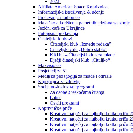
2023.
Affiliate American Space Koprivnica
Informacijska istraživanja & učenje
Predavanja i radionice
Mala škola korištenja pametnih telefona za starije
Jezični café za Ukrajince
Putopisna predavanja
Čitateljski klubovi
Čitateljski klub „Između redaka”
Čitateljski café „Dobro stablo”
KRUG – Čitateljski klub za mlade
Dječji čitateljski klub „Čituljko“
Makerspace
Posjetitelj za 5!
Medijska pedagogija za mlade i odrasle
Knjiž(n)ica za zdravlje
Socijalno-inkluzivni programi
Za osobe s teškoćama čitanja
Latice
Ostali programi
Koprivničke priče
Kreativni natječaj za najbolju kratku priču 2
Kreativni natječaj za najbolju kratku priču 
Kreativni natječaj za najbolju kratku priču 2
Kreativni natječaj za najbolju kratku priču 