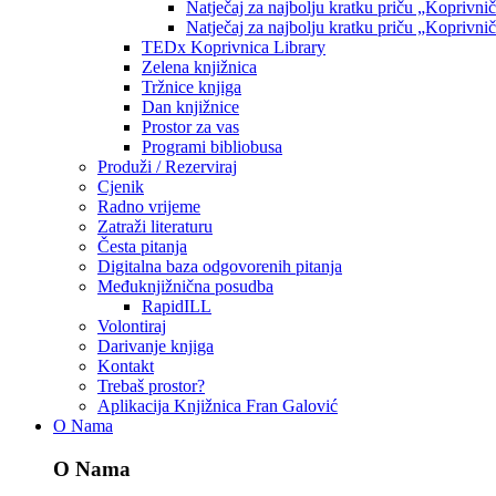
Natječaj za najbolju kratku priču „Koprivni
Natječaj za najbolju kratku priču „Koprivni
TEDx Koprivnica Library
Zelena knjižnica
Tržnice knjiga
Dan knjižnice
Prostor za vas
Programi bibliobusa
Produži / Rezerviraj
Cjenik
Radno vrijeme
Zatraži literaturu
Česta pitanja
Digitalna baza odgovorenih pitanja
Međuknjižnična posudba
RapidILL
Volontiraj
Darivanje knjiga
Kontakt
Trebaš prostor?
Aplikacija Knjižnica Fran Galović
O Nama
O Nama