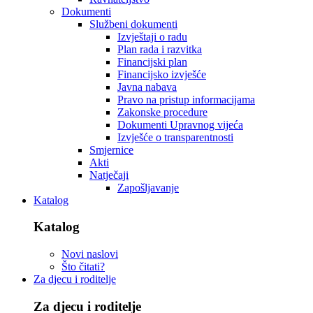
Dokumenti
Službeni dokumenti
Izvještaji o radu
Plan rada i razvitka
Financijski plan
Financijsko izvješće
Javna nabava
Pravo na pristup informacijama
Zakonske procedure
Dokumenti Upravnog vijeća
Izvješće o transparentnosti
Smjernice
Akti
Natječaji
Zapošljavanje
Katalog
Katalog
Novi naslovi
Što čitati?
Za djecu i roditelje
Za djecu i roditelje