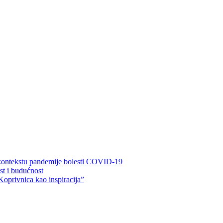
 kontekstu pandemije bolesti COVID-19
ost i budućnost
Koprivnica kao inspiracija”