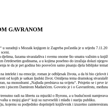
ROM GAVRANOM
 u suradnji s Mozaik knjigom iz Zagreba počastila je u srijedu 7.11
 sceni.
elima, fazama stvaralaštva i svemu onome što smatra važnim u književnos
jim četrdesetim godinama, a u kojima posebno do izražaja dolazi njegov
nja te da je pet godina bio posvećen samo pisanju djela biblijske temati
na intelekt i na emocije, roman je odbljesak života, a da bi bio cjelovit
 elementi od kojih je satkan ljudski život. Omiljena tema dramskog stvara
n, na monodrami „Najluđa predstava na svijetu“. Prisjetio se i prve 
ljem i piscem Damirom Mađarićem. Govorio je i o Gavranfestu, međunaro
trenutno radi na libretu za mjuzikl o Byronu, a u budućnosti namjerava 
šta u mojoj glavi“ koji su razveselili i mlađu i stariju publiku.
u, kojemu su podjednko doprinijeli književnik i izuzetno zainteresiran