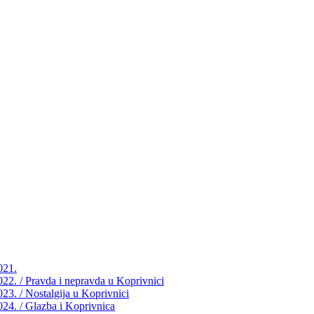
021.
2022. / Pravda i nepravda u Koprivnici
023. / Nostalgija u Koprivnici
2024. / Glazba i Koprivnica