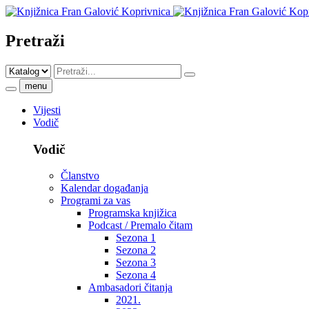
Pretraži
menu
Vijesti
Vodič
Vodič
Članstvo
Kalendar događanja
Programi za vas
Programska knjižica
Podcast / Premalo čitam
Sezona 1
Sezona 2
Sezona 3
Sezona 4
Ambasadori čitanja
2021.