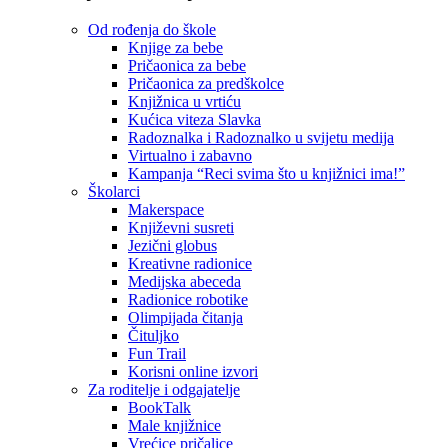
Od rođenja do škole
Knjige za bebe
Pričaonica za bebe
Pričaonica za predškolce
Knjižnica u vrtiću
Kućica viteza Slavka
Radoznalka i Radoznalko u svijetu medija
Virtualno i zabavno
Kampanja “Reci svima što u knjižnici ima!”
Školarci
Makerspace
Književni susreti
Jezični globus
Kreativne radionice
Medijska abeceda
Radionice robotike
Olimpijada čitanja
Čituljko
Fun Trail
Korisni online izvori
Za roditelje i odgajatelje
BookTalk
Male knjižnice
Vrećice pričalice