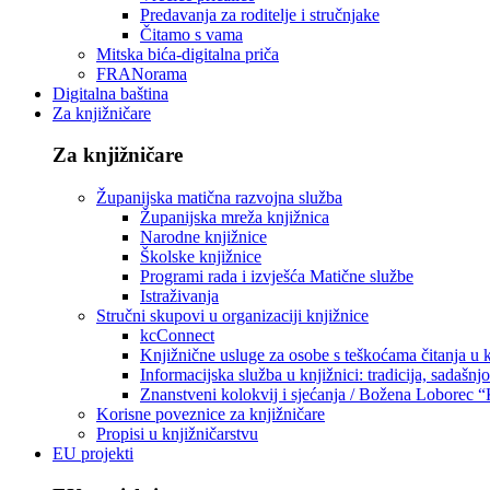
Predavanja za roditelje i stručnjake
Čitamo s vama
Mitska bića-digitalna priča
FRANorama
Digitalna baština
Za knjižničare
Za knjižničare
Županijska matična razvojna služba
Županijska mreža knjižnica
Narodne knjižnice
Školske knjižnice
Programi rada i izvješća Matične službe
Istraživanja
Stručni skupovi u organizaciji knjižnice
kcConnect
Knjižnične usluge za osobe s teškoćama čitanja u
Informacijska služba u knjižnici: tradicija, sadašnj
Znanstveni kolokvij i sjećanja / Božena Loborec “
Korisne poveznice za knjižničare
Propisi u knjižničarstvu
EU projekti