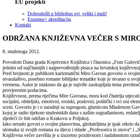
EU projekti
Dobrodošli u bibliobus svi, veliki i mali!
Erasmus+ akreditacija
Kontakt
ODRŽANA KNJIŽEVNA VEČER S MI
8. studenoga 2012.
Povodom Dana grada Koprivnice Knjižnica i čitaonica „Fran Galović“
jednim od najčitanijih i najprevođenijih pisaca na hrvatskoj književnoj
Pred brojnom je publikom karizmatični Miro Gavran govorio o svojim dj
stvaralaštvo, posebno romane biblijske tematike koje je stvarao u svo
vremena. Autor je istaknuo da ga je najviše zaokupljala tema preobraće
provjerenim podacima.
Književnost, prema riječima Mire Gavrana, mora kod čitatelja utjecati 
socijalni, obiteljski, emotivni, erotski, poslovni, politički i svi oni
sceni. Govorio je i o suradnji sa suprugom, glumicom Mladenom Gavra
kojoj je radio tijekom studentskih dana s našim sugrađaninom, redate
sljedeći će biti održan u Krakovu u Poljskoj.
Iako nerado govori o svojim planovima, gledateljima je ipak otkrio da 
ulomaka iz svojih romana za djecu i mlade „Profesorica iz snova“ i „Sva
Književna večer završila je u izuzetno pozitivnom i nadahnutom ozračj