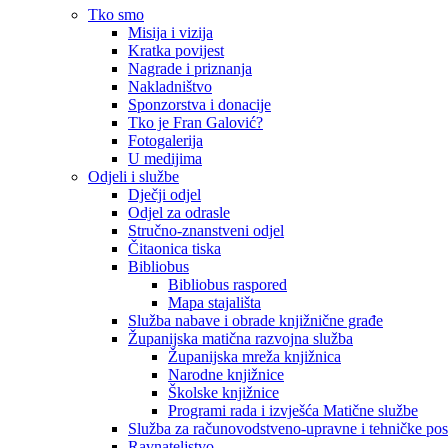
Tko smo
Misija i vizija
Kratka povijest
Nagrade i priznanja
Nakladništvo
Sponzorstva i donacije
Tko je Fran Galović?
Fotogalerija
U medijima
Odjeli i službe
Dječji odjel
Odjel za odrasle
Stručno-znanstveni odjel
Čitaonica tiska
Bibliobus
Bibliobus raspored
Mapa stajališta
Služba nabave i obrade knjižnične građe
Županijska matična razvojna služba
Županijska mreža knjižnica
Narodne knjižnice
Školske knjižnice
Programi rada i izvješća Matične službe
Služba za računovodstveno-upravne i tehničke po
Ravnateljstvo