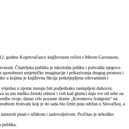
.2012. godine Koprivničance književnom večeri s Mirom Gavranom,
ti. Čitateljska publika je iskoristila priliku i pohvalila njegovo
a sposobnost umjetničke imaginacije i prikazivanja drugog prostora i
ke u kojima je književna fikcija potkrijepljena relevantnim i
 i vrijedan u njemu moraju biti podjednako zastupljeni duhovni,
laštva su mu muško-ženski odnosi i voli kad glumci daju sve od sebe na
izvedbe svoje, danas vrlo poznate drame „Kreontova Antigona“ na
dnom festivalu koji je do sada bio četiri puta održan u Slovačkoj, a
nastaviti pisati s užitkom i zadovoljstvom. Pročitao je nekoliko
a publika.