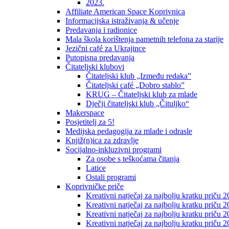
2023.
Affiliate American Space Koprivnica
Informacijska istraživanja & učenje
Predavanja i radionice
Mala škola korištenja pametnih telefona za starije
Jezični café za Ukrajince
Putopisna predavanja
Čitateljski klubovi
Čitateljski klub „Između redaka”
Čitateljski café „Dobro stablo”
KRUG – Čitateljski klub za mlade
Dječji čitateljski klub „Čituljko“
Makerspace
Posjetitelj za 5!
Medijska pedagogija za mlade i odrasle
Knjiž(n)ica za zdravlje
Socijalno-inkluzivni programi
Za osobe s teškoćama čitanja
Latice
Ostali programi
Koprivničke priče
Kreativni natječaj za najbolju kratku priču 2
Kreativni natječaj za najbolju kratku priču 
Kreativni natječaj za najbolju kratku priču 2
Kreativni natječaj za najbolju kratku priču 