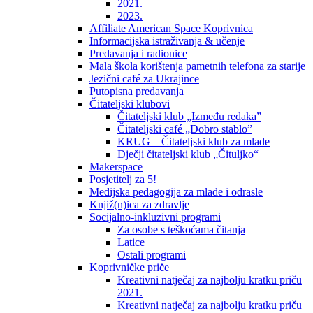
2021.
2023.
Affiliate American Space Koprivnica
Informacijska istraživanja & učenje
Predavanja i radionice
Mala škola korištenja pametnih telefona za starije
Jezični café za Ukrajince
Putopisna predavanja
Čitateljski klubovi
Čitateljski klub „Između redaka”
Čitateljski café „Dobro stablo”
KRUG – Čitateljski klub za mlade
Dječji čitateljski klub „Čituljko“
Makerspace
Posjetitelj za 5!
Medijska pedagogija za mlade i odrasle
Knjiž(n)ica za zdravlje
Socijalno-inkluzivni programi
Za osobe s teškoćama čitanja
Latice
Ostali programi
Koprivničke priče
Kreativni natječaj za najbolju kratku priču
2021.
Kreativni natječaj za najbolju kratku priču