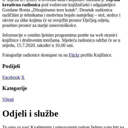
kreativna radionica
pod vodstvom knjižničarki i odgajateljice
Gordane Bonta „Dizajniramo teen kutak“. Desetak sudionica
različitim je tehnikama i motivima bojalo namještaj – stol, stolice i
okvire za slike kojima će se osvježiti prostor Dječjeg odjela,
posebno prostor za starije osnovnoškolce.
Informacije o ostalim ljetnim programima pratite na web stranici
knjižnice i društvenim mrežama. Sljedeća radionica održat će se u
srijedu, 15.7.2020. također u 10.00 sati.
Fotografije radionice dostupne su na
Flickr
profilu Knjižnice.
Podijeli
Facebook
X
Kategorije
Vijesti
Odjeli i službe
Tu smo za vas! Kvalitetnim i odgovornim radom želimo vam biti na