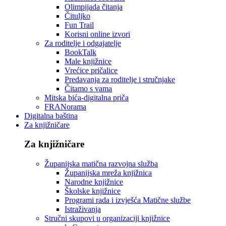
Olimpijada čitanja
Čituljko
Fun Trail
Korisni online izvori
Za roditelje i odgajatelje
BookTalk
Male knjižnice
Vrećice pričalice
Predavanja za roditelje i stručnjake
Čitamo s vama
Mitska bića-digitalna priča
FRANorama
Digitalna baština
Za knjižničare
Za knjižničare
Županijska matična razvojna služba
Županijska mreža knjižnica
Narodne knjižnice
Školske knjižnice
Programi rada i izvješća Matične službe
Istraživanja
Stručni skupovi u organizaciji knjižnice