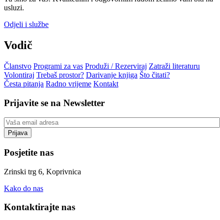
usluzi.
Odjeli i službe
Vodič
Članstvo
Programi za vas
Produži / Rezerviraj
Zatraži literaturu
Volontiraj
Trebaš prostor?
Darivanje knjiga
Što čitati?
Česta pitanja
Radno vrijeme
Kontakt
Prijavite se na Newsletter
Posjetite nas
Zrinski trg 6, Koprivnica
Kako do nas
Kontaktirajte nas