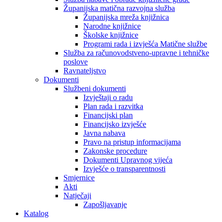
Županijska matična razvojna služba
Županijska mreža knjižnica
Narodne knjižnice
Školske knjižnice
Programi rada i izvješća Matične službe
Služba za računovodstveno-upravne i tehničke
poslove
Ravnateljstvo
Dokumenti
Službeni dokumenti
Izvještaji o radu
Plan rada i razvitka
Financijski plan
Financijsko izvješće
Javna nabava
Pravo na pristup informacijama
Zakonske procedure
Dokumenti Upravnog vijeća
Izvješće o transparentnosti
Smjernice
Akti
Natječaji
Zapošljavanje
Katalog