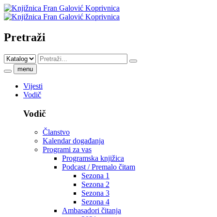
Pretraži
menu
Vijesti
Vodič
Vodič
Članstvo
Kalendar događanja
Programi za vas
Programska knjižica
Podcast / Premalo čitam
Sezona 1
Sezona 2
Sezona 3
Sezona 4
Ambasadori čitanja