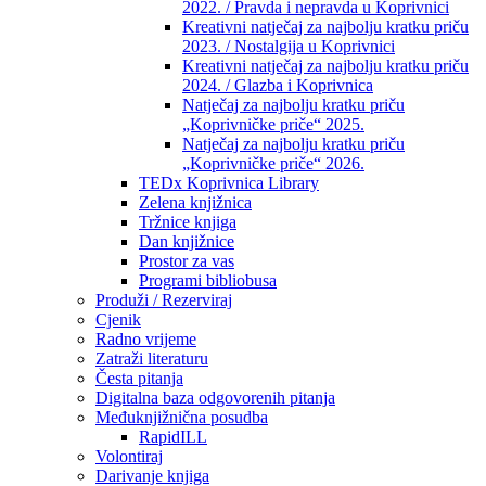
2022. / Pravda i nepravda u Koprivnici
Kreativni natječaj za najbolju kratku priču
2023. / Nostalgija u Koprivnici
Kreativni natječaj za najbolju kratku priču
2024. / Glazba i Koprivnica
Natječaj za najbolju kratku priču
„Koprivničke priče“ 2025.
Natječaj za najbolju kratku priču
„Koprivničke priče“ 2026.
TEDx Koprivnica Library
Zelena knjižnica
Tržnice knjiga
Dan knjižnice
Prostor za vas
Programi bibliobusa
Produži / Rezerviraj
Cjenik
Radno vrijeme
Zatraži literaturu
Česta pitanja
Digitalna baza odgovorenih pitanja
Međuknjižnična posudba
RapidILL
Volontiraj
Darivanje knjiga