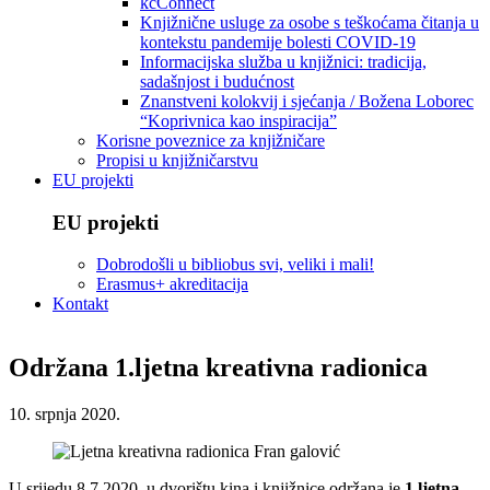
kcConnect
Knjižnične usluge za osobe s teškoćama čitanja u
kontekstu pandemije bolesti COVID-19
Informacijska služba u knjižnici: tradicija,
sadašnjost i budućnost
Znanstveni kolokvij i sjećanja / Božena Loborec
“Koprivnica kao inspiracija”
Korisne poveznice za knjižničare
Propisi u knjižničarstvu
EU projekti
EU projekti
Dobrodošli u bibliobus svi, veliki i mali!
Erasmus+ akreditacija
Kontakt
Održana 1.ljetna kreativna radionica
10. srpnja 2020.
U srijedu 8.7.2020. u dvorištu kina i knjižnice održana je
1.ljetna