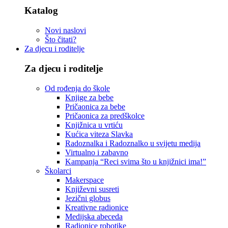
Katalog
Novi naslovi
Što čitati?
Za djecu i roditelje
Za djecu i roditelje
Od rođenja do škole
Knjige za bebe
Pričaonica za bebe
Pričaonica za predškolce
Knjižnica u vrtiću
Kućica viteza Slavka
Radoznalka i Radoznalko u svijetu medija
Virtualno i zabavno
Kampanja “Reci svima što u knjižnici ima!”
Školarci
Makerspace
Književni susreti
Jezični globus
Kreativne radionice
Medijska abeceda
Radionice robotike