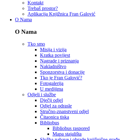
Kontakt
Trebaš prostor?
Aplikacija Knjižnica Fran Galović
O Nama
O Nama
Tko smo
Misija i vizija
Kratka povijest
Nagrade i priznanja
Nakladništvo
Sponzorstva i donacije
Tko je Fran Galović?
Fotogalerija
U medijima
Odjeli i službe
Dječji odjel
Odjel za odrasle
Stručno-znanstveni odjel
Čitaonica tiska
Bibliobus
Bibliobus raspored
Mapa stajališta
Služba nabave i obrade knjižnične građe