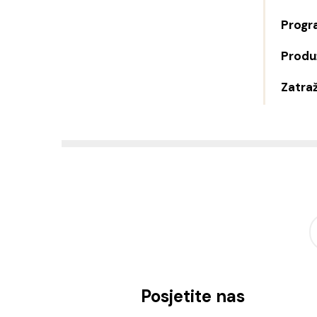
Progr
Produž
Zatraž
Posjetite nas