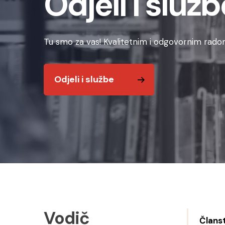
Odjeli i služb
Tu smo za vas! Kvalitetnim i odgovornim radom
Odjeli i službe
Vodič
Člans