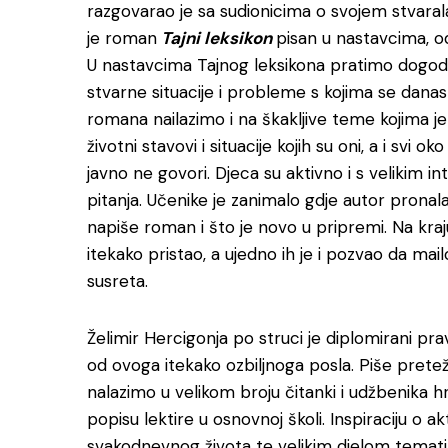
razgovarao je sa sudionicima o svojem stvarala
je roman
Tajni leksikon
pisan u nastavcima, od 
U nastavcima Tajnog leksikona pratimo dogodo
stvarne situacije i probleme s kojima se danas 
romana nailazimo i na škakljive teme kojima je c
životni stavovi i situacije kojih su oni, a i svi ok
javno ne govori. Djeca su aktivno i s velikim 
pitanja. Učenike je zanimalo gdje autor pronala
napiše roman i što je novo u pripremi. Na kraju s
itekako pristao, a ujedno ih je i pozvao da m
susreta.
Želimir Hercigonja po struci je diplomirani pr
od ovoga itekako ozbiljnoga posla. Piše preteži
nalazimo u velikom broju čitanki i udžbenika h
popisu lektire u osnovnoj školi. Inspiraciju o
svakodnevnog života te velikim djelom tematizi