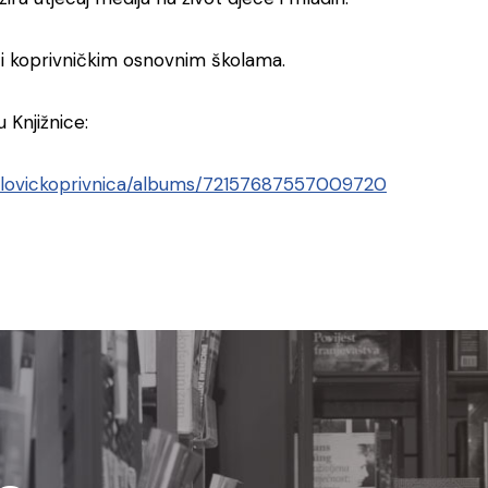
k i koprivničkim osnovnim školama.
u Knjižnice:
ngalovickoprivnica/albums/72157687557009720