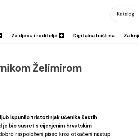
Katalog
Za djecu i roditelje
Digitalna baština
Za knj
evnikom Želimirom
ub ispunilo tristotinjak učenika šestih
 je bio susret s cijenjenim hrvatskim
dobro raspoloženi pisac kroz otkačeni nastup