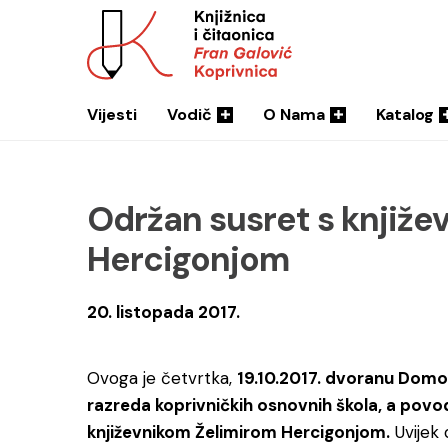
Vijesti
Vodič
O Nama
Katalog
Održan susret s knjiž
Hercigonjom
20. listopada 2017.
Ovoga je četvrtka,
19.10.2017. dvoranu Domolj
razreda koprivničkih osnovnih škola, a povod
književnikom Želimirom Hercigonjom.
Uvijek 