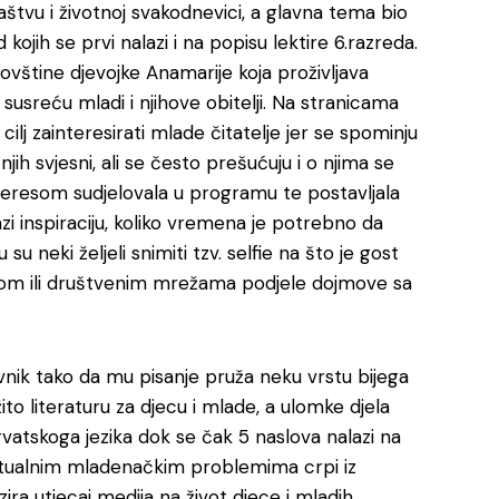
štvu i životnoj svakodnevici, a glavna tema bio
kojih se prvi nalazi i na popisu lektire 6.razreda.
vštine djevojke Anamarije koja proživljava
susreću mladi i njihove obitelji. Na stranicama
ilj zainteresirati mlade čitatelje jer se spominju
o njih svjesni, ali se često prešućuju i o njima se
interesom sudjelovala u programu te postavljala
zi inspiraciju, koliko vremena je potrebno da
u neki željeli snimiti tzv. selfie na što je gost
ailom ili društvenim mrežama podjele dojmove sa
avnik tako da mu pisanje pruža neku vrstu bijega
to literaturu za djecu i mlade, a ulomke djela
rvatskoga jezika dok se čak 5 naslova nalazi na
 aktualnim mladenačkim problemima crpi iz
ra utjecaj medija na život djece i mladih.