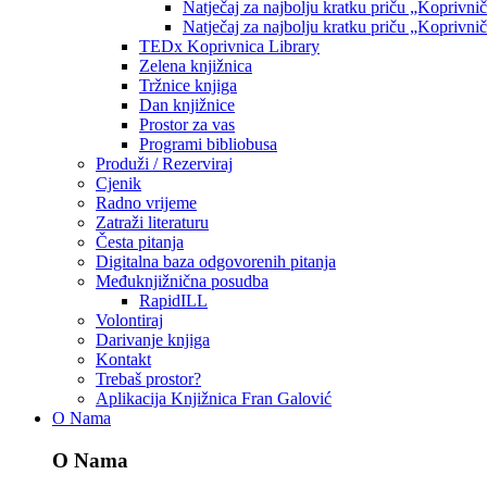
Natječaj za najbolju kratku priču „Koprivni
Natječaj za najbolju kratku priču „Koprivni
TEDx Koprivnica Library
Zelena knjižnica
Tržnice knjiga
Dan knjižnice
Prostor za vas
Programi bibliobusa
Produži / Rezerviraj
Cjenik
Radno vrijeme
Zatraži literaturu
Česta pitanja
Digitalna baza odgovorenih pitanja
Međuknjižnična posudba
RapidILL
Volontiraj
Darivanje knjiga
Kontakt
Trebaš prostor?
Aplikacija Knjižnica Fran Galović
O Nama
O Nama