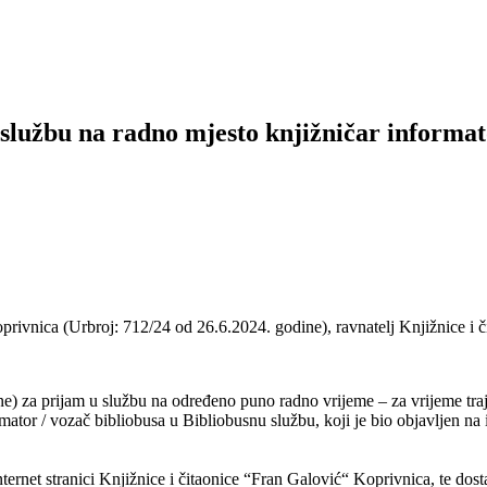
službu na radno mjesto knjižničar informat
oprivnica (Urbroj: 712/24 od 26.6.2024. godine), ravnatelj Knjižnice i
ne) za prijam u službu na određeno puno radno vrijeme – za vrijeme traja
ator / vozač bibliobusa u Bibliobusnu službu, koji je bio objavljen na i
rnet stranici Knjižnice i čitaonice “Fran Galović“ Koprivnica, te dosta