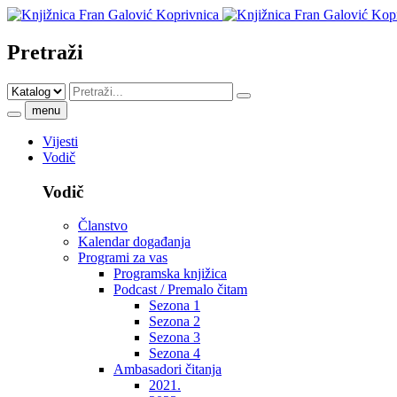
Pretraži
menu
Vijesti
Vodič
Vodič
Članstvo
Kalendar događanja
Programi za vas
Programska knjižica
Podcast / Premalo čitam
Sezona 1
Sezona 2
Sezona 3
Sezona 4
Ambasadori čitanja
2021.