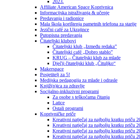
2023.
Affiliate American Space Koprivnica
Informacijska istraživanja & učenje
Predavanja i radionice
Mala škola korištenja pametnih telefona za starije
Jezični café za Ukrajince
Putopisna predavanja
Čitateljski klubovi
Čitateljski klub „Između redaka”
Čitateljski café „Dobro stablo”
KRUG – Čitateljski klub za mlade
Dječji čitateljski klub „Čituljko“
Makerspace
Posjetitelj za 5!
Medijska pedagogija za mlade i odrasle
Knjiž(n)ica za zdravlje
Socijalno-inkluzivni programi
Za osobe s teškoćama čitanja
Latice
Ostali programi
Koprivničke priče
Kreativni natječaj za najbolju kratku priču 2
Kreativni natječaj za najbolju kratku priču 
Kreativni natječaj za najbolju kratku priču 2
Kreativni natječaj za najbolju kratku priču 