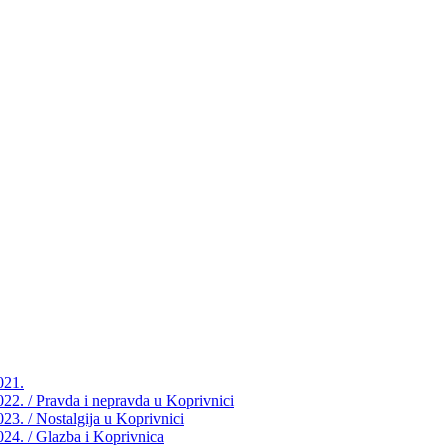
021.
2022. / Pravda i nepravda u Koprivnici
023. / Nostalgija u Koprivnici
2024. / Glazba i Koprivnica