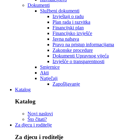
Dokumenti
Službeni dokumenti
Izvještaji o radu
Plan rada i razvitka
Financijski plan
Financijsko izvješće
Javna nabava
Pravo na pristup informacijama
Zakonske procedure
Dokumenti Upravnog vijeća
Izvješće o transparentnosti
Smjernice
Akti
Natječaji
Zapošljavanje
Katalog
Katalog
Novi naslovi
Što čitati?
Za djecu i roditelje
Za djecu i roditelje