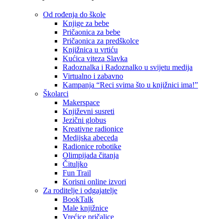
Od rođenja do škole
Knjige za bebe
Pričaonica za bebe
Pričaonica za predškolce
Knjižnica u vrtiću
Kućica viteza Slavka
Radoznalka i Radoznalko u svijetu medija
Virtualno i zabavno
Kampanja “Reci svima što u knjižnici ima!”
Školarci
Makerspace
Književni susreti
Jezični globus
Kreativne radionice
Medijska abeceda
Radionice robotike
Olimpijada čitanja
Čituljko
Fun Trail
Korisni online izvori
Za roditelje i odgajatelje
BookTalk
Male knjižnice
Vrećice pričalice