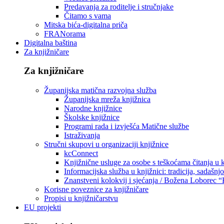
Predavanja za roditelje i stručnjake
Čitamo s vama
Mitska bića-digitalna priča
FRANorama
Digitalna baština
Za knjižničare
Za knjižničare
Županijska matična razvojna služba
Županijska mreža knjižnica
Narodne knjižnice
Školske knjižnice
Programi rada i izvješća Matične službe
Istraživanja
Stručni skupovi u organizaciji knjižnice
kcConnect
Knjižnične usluge za osobe s teškoćama čitanja u
Informacijska služba u knjižnici: tradicija, sadašnj
Znanstveni kolokvij i sjećanja / Božena Loborec “
Korisne poveznice za knjižničare
Propisi u knjižničarstvu
EU projekti