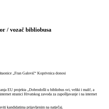
or / vozač bibliobusa
 čitaonice „Fran Galović“ Koprivnica donosi
nja EU projekta „Dobrodošli u bibliobus svi, veliki i mali!, a
nternet stranici Hrvatskog zavoda za zapošljavanje i na internet
viti kandidatima prijavljenim na natječaj.