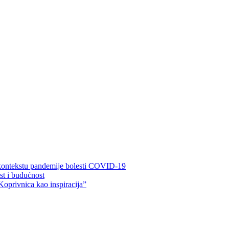
 kontekstu pandemije bolesti COVID-19
ost i budućnost
Koprivnica kao inspiracija”