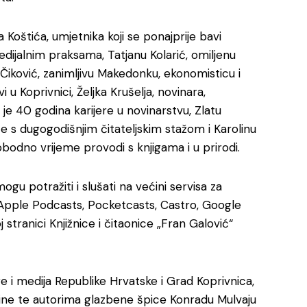
a Koštića, umjetnika koji se ponajprije bavi
ijalnim praksama, Tatjanu Kolarić, omiljenu
Čiković, zanimljivu Makedonku, ekonomisticu i
 u Koprivnici, Željka Krušelja, novinara,
 je 40 godina karijere u novinarstvu, Zlatu
ice s dugogodišnjim čitateljskim stažom i Karolinu
obodno vrijeme provodi s knjigama i u prirodi.
ogu potražiti i slušati na većini servisa za
 Apple Podcasts, Pocketcasts, Castro, Google
stranici Knjižnice i čitaonice „Fran Galović“
re i medija Republike Hrvatske i Grad Koprivnica,
avine te autorima glazbene špice Konradu Mulvaju