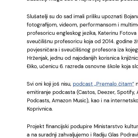
Slušatelji su do sad imali priliku upoznati Bojan
fotografijom, videom, performansom i multimed
profesoricu engleskog jezika, Katerinu Fotova 
sveučilišnu profesoricu koja od 2014. godine živi
povjesničara i sveučilišnog profesora iza kojeg
Hrženjak, jednu od najodanijih korisnica knjižn
Điko, učenicu 6. razreda osnovne škole koja sl
Svi oni koji još nisu,
podcast „Premalo čitam“
m
emitiranje podcasta (Castos, Deezer, Spotify,
Podcasts, Amazon Music), kao i na internetskoj 
Koprivnica.
Projekt financijski podupire Ministarstvo kultu
a na suradnji zahvaljujemo i Radiju Glas Podr