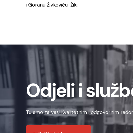
i Goranu Živkoviću-Žiki.
Odjeli i služb
Tu smo za vas! Kvalitetnim i odgovornim radom