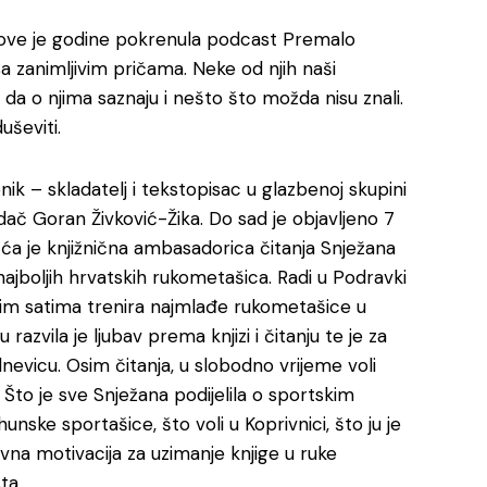
ca ove je godine pokrenula podcast Premalo
sa zanimljivim pričama. Neke od njih naši
 da o njima saznaju i nešto što možda nisu znali.
uševiti.
nik – skladatelj i tekstopisac u glazbenoj skupini
dač Goran Živković-Žika. Do sad je objavljeno 7
šća je knjižnična ambasadorica čitanja Snježana
najboljih hrvatskih rukometašica. Radi u Podravki
nim satima trenira najmlađe rukometašice u
razvila je ljubav prema knjizi i čitanju te je za
dnevicu. Osim čitanja, u slobodno vrijeme voli
e. Što je sve Snježana podijelila o sportskim
nske sportašice, što voli u Koprivnici, što ju je
lavna motivacija za uzimanje knjige u ruke
ta.