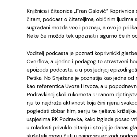
Knjižnica i čitaonica „Fran Galović“ Koprivni
čitam, podcast o čitateljima, običnim ljudima 
sugrađani možda već i poznaju, a ovo je prilika
Neke će možda tek upoznati i sigurno će ih od
Voditelj podcasta je poznati koprivnički glazbe
Overflow, a ujedno i pedagog te strastveni ho
epoizoda podcasta, a u posljednjoj epizodi go
Petika. No Snježana je poznatija kao jedna od 
kao referentica Uvoza i izvoza, a u popodnev
Podravkinoj školi rukometa. U ranom djetinjstvu 
nju to najdraža aktivnost koja čini njenu svako
pogledati dobar film, seriju te rješava križaljk
uspjesima RK Podravka, kako izgleda posao vrhu
u mladosti privuklo čitanju i što joj je danas g
slušatelji mogu čuti u najnovijoj epizodi podcas