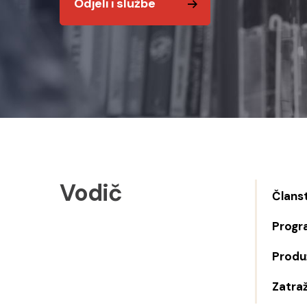
Odjeli i službe
Vodič
Člans
Progr
Produž
Zatraž