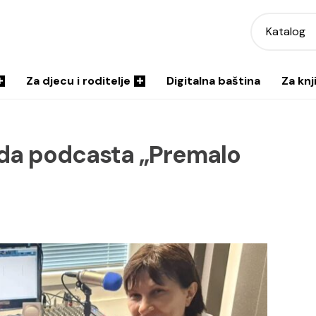
Katalog
Za djecu i roditelje
Digitalna baština
Za knj
oda podcasta „Premalo