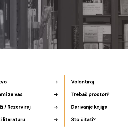
tvo
Volontiraj
ami za vas
Trebaš prostor?
i / Rezerviraj
Darivanje knjiga
i literaturu
Što čitati?