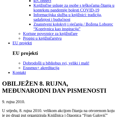
kcConnect
Knjižnične usluge za osobe s teškoćama čitanja u
kontekstu pandemije bolesti COVID-19
Informacijska služba u knjižnici: tradicija,
sadašnjost i budućnost
Znanstveni kolokvij i sjećanja / Božena Loborec
“Koprivnica kao inspiracija”
Korisne poveznice za knjižničare
Propisi u knjižničarstvu
EU projekti
EU projekti
Dobrodošli u bibliobus svi, veliki i mali!
Erasmus+ akreditacija
Kontakt
OBILJEŽEN 8. RUJNA,
MEĐUNARODNI DAN PISMENOSTI
9. rujna 2010.
U srijedu, 8. rujna 2010. velikom akcijom čitanja na otvorenom koju
je po drugi put organizirala Knjižnica i čitaonica “Fran Galović”