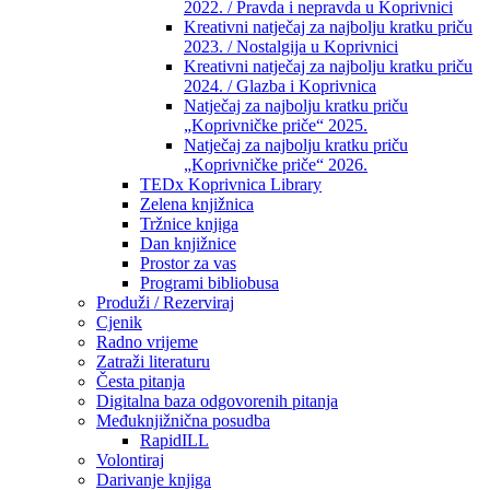
2022. / Pravda i nepravda u Koprivnici
Kreativni natječaj za najbolju kratku priču
2023. / Nostalgija u Koprivnici
Kreativni natječaj za najbolju kratku priču
2024. / Glazba i Koprivnica
Natječaj za najbolju kratku priču
„Koprivničke priče“ 2025.
Natječaj za najbolju kratku priču
„Koprivničke priče“ 2026.
TEDx Koprivnica Library
Zelena knjižnica
Tržnice knjiga
Dan knjižnice
Prostor za vas
Programi bibliobusa
Produži / Rezerviraj
Cjenik
Radno vrijeme
Zatraži literaturu
Česta pitanja
Digitalna baza odgovorenih pitanja
Međuknjižnična posudba
RapidILL
Volontiraj
Darivanje knjiga