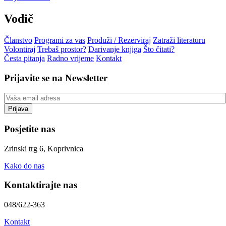
Vodič
Članstvo
Programi za vas
Produži / Rezerviraj
Zatraži literaturu
Volontiraj
Trebaš prostor?
Darivanje knjiga
Što čitati?
Česta pitanja
Radno vrijeme
Kontakt
Prijavite se na Newsletter
Posjetite nas
Zrinski trg 6, Koprivnica
Kako do nas
Kontaktirajte nas
048/622-363
Kontakt