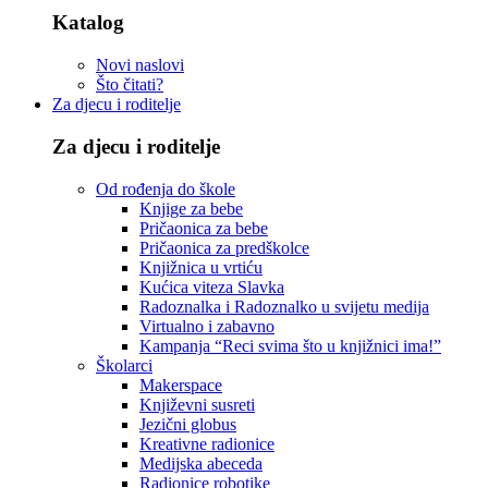
Katalog
Novi naslovi
Što čitati?
Za djecu i roditelje
Za djecu i roditelje
Od rođenja do škole
Knjige za bebe
Pričaonica za bebe
Pričaonica za predškolce
Knjižnica u vrtiću
Kućica viteza Slavka
Radoznalka i Radoznalko u svijetu medija
Virtualno i zabavno
Kampanja “Reci svima što u knjižnici ima!”
Školarci
Makerspace
Književni susreti
Jezični globus
Kreativne radionice
Medijska abeceda
Radionice robotike