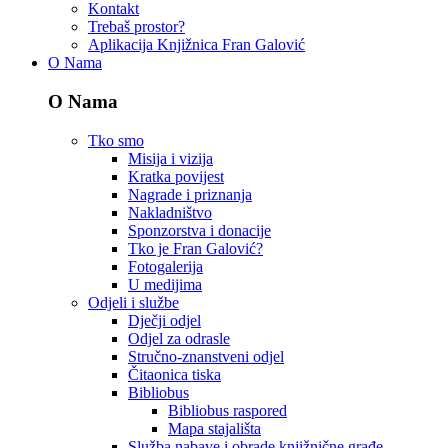
Kontakt
Trebaš prostor?
Aplikacija Knjižnica Fran Galović
O Nama
O Nama
Tko smo
Misija i vizija
Kratka povijest
Nagrade i priznanja
Nakladništvo
Sponzorstva i donacije
Tko je Fran Galović?
Fotogalerija
U medijima
Odjeli i službe
Dječji odjel
Odjel za odrasle
Stručno-znanstveni odjel
Čitaonica tiska
Bibliobus
Bibliobus raspored
Mapa stajališta
Služba nabave i obrade knjižnične građe