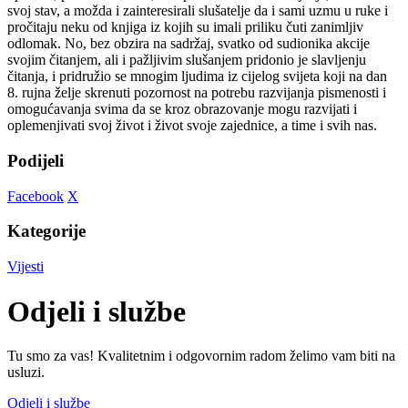
svoj stav, a možda i zainteresirali slušatelje da i sami uzmu u ruke i
pročitaju neku od knjiga iz kojih su imali priliku čuti zanimljiv
odlomak. No, bez obzira na sadržaj, svatko od sudionika akcije
svojim čitanjem, ali i pažljivim slušanjem pridonio je slavljenju
čitanja, i pridružio se mnogim ljudima iz cijelog svijeta koji na dan
8. rujna želje skrenuti pozornost na potrebu razvijanja pismenosti i
omogućavanja svima da se kroz obrazovanje mogu razvijati i
oplemenjivati svoj život i život svoje zajednice, a time i svih nas.
Podijeli
Facebook
X
Kategorije
Vijesti
Odjeli i službe
Tu smo za vas! Kvalitetnim i odgovornim radom želimo vam biti na
usluzi.
Odjeli i službe