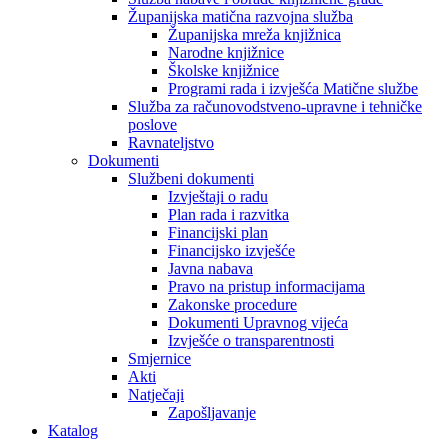
Županijska matična razvojna služba
Županijska mreža knjižnica
Narodne knjižnice
Školske knjižnice
Programi rada i izvješća Matične službe
Služba za računovodstveno-upravne i tehničke
poslove
Ravnateljstvo
Dokumenti
Službeni dokumenti
Izvještaji o radu
Plan rada i razvitka
Financijski plan
Financijsko izvješće
Javna nabava
Pravo na pristup informacijama
Zakonske procedure
Dokumenti Upravnog vijeća
Izvješće o transparentnosti
Smjernice
Akti
Natječaji
Zapošljavanje
Katalog