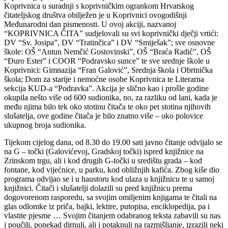
Koprivnica u suradnji s koprivničkim ogrankom Hrvatskog
čitateljskog društva obilježen je u Koprivnici ovogodišnji
Međunarodni dan pismenosti. U ovoj akciji, nazvanoj
“KOPRIVNICA ČITA” sudjelovali su svi koprivnički dječji vrtići:
DV “Sv. Josipa”, DV “Tratinčica” i DV “Smiješak”; sve osnovne
škole: OŠ “Antun Nemčić Gostovinski”, OŠ “Braća Radić”, OŠ
“Đuro Ester” i COOR “Podravsko sunce” te sve srednje škole u
Koprivnici: Gimnazija “Fran Galović”, Srednja škola i Obrtnička
škola; Dom za starije i nemoćne osobe Koprivnica te Literarna
sekcija KUD-a “Podravka”. Akcija je slično kao i prošle godine
okupila nešto više od 600 sudionika, no, za razliku od lani, kada je
među njima bilo tek oko stotinu čitača te oko pet stotina njihovih
slušatelja, ove godine čitača je bilo znatno više – oko polovice
ukupnog broja sudionika.
Tijekom cijelog dana, od 8.30 do 19.00 sati javno čitanje odvijalo se
na G – točki (Galovićevoj, Gradskoj točki) ispred knjižnice na
Zrinskom trgu, ali i kod drugih G-točki u središtu grada – kod
fontane, kod vijećnice, u parku, kod obližnjih kafića. Zbog kiše dio
programa odvijao se i u haustoru kod ulaza u knjižnicu te u samoj
knjižnici. Čitači i slušatelji dolazili su pred knjižnicu prema
dogovorenom rasporedu, sa svojim omiljenim knjigama te čitali na
glas odlomke iz priča, bajki, lektire, putopisa, enciklopedija, pa i
vlastite pjesme … Svojim čitanjem odabranog teksta zabavili su nas
i poučili, ponekad dirnuli, ali i potaknuli na razmišljanje, izrazili neki