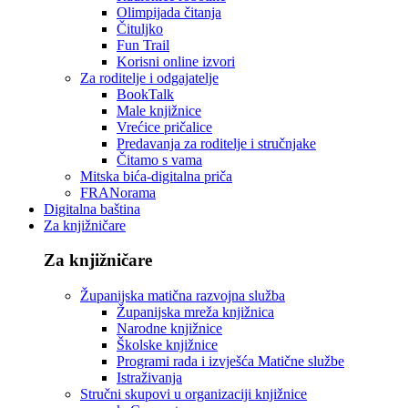
Olimpijada čitanja
Čituljko
Fun Trail
Korisni online izvori
Za roditelje i odgajatelje
BookTalk
Male knjižnice
Vrećice pričalice
Predavanja za roditelje i stručnjake
Čitamo s vama
Mitska bića-digitalna priča
FRANorama
Digitalna baština
Za knjižničare
Za knjižničare
Županijska matična razvojna služba
Županijska mreža knjižnica
Narodne knjižnice
Školske knjižnice
Programi rada i izvješća Matične službe
Istraživanja
Stručni skupovi u organizaciji knjižnice