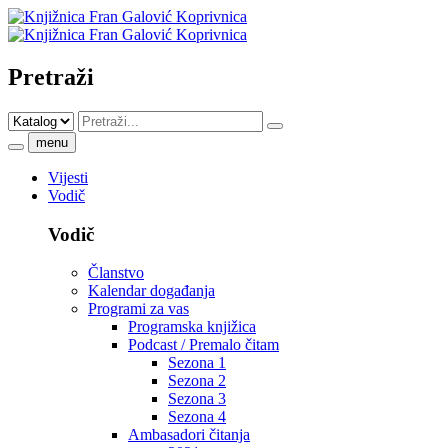
Pretraži
menu
Vijesti
Vodič
Vodič
Članstvo
Kalendar događanja
Programi za vas
Programska knjižica
Podcast / Premalo čitam
Sezona 1
Sezona 2
Sezona 3
Sezona 4
Ambasadori čitanja