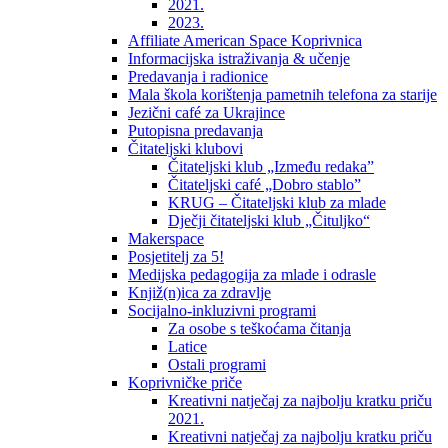
2021.
2023.
Affiliate American Space Koprivnica
Informacijska istraživanja & učenje
Predavanja i radionice
Mala škola korištenja pametnih telefona za starije
Jezični café za Ukrajince
Putopisna predavanja
Čitateljski klubovi
Čitateljski klub „Između redaka”
Čitateljski café „Dobro stablo”
KRUG – Čitateljski klub za mlade
Dječji čitateljski klub „Čituljko“
Makerspace
Posjetitelj za 5!
Medijska pedagogija za mlade i odrasle
Knjiž(n)ica za zdravlje
Socijalno-inkluzivni programi
Za osobe s teškoćama čitanja
Latice
Ostali programi
Koprivničke priče
Kreativni natječaj za najbolju kratku priču
2021.
Kreativni natječaj za najbolju kratku priču