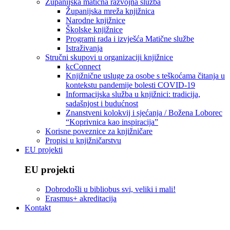
Županijska matična razvojna služba
Županijska mreža knjižnica
Narodne knjižnice
Školske knjižnice
Programi rada i izvješća Matične službe
Istraživanja
Stručni skupovi u organizaciji knjižnice
kcConnect
Knjižnične usluge za osobe s teškoćama čitanja u
kontekstu pandemije bolesti COVID-19
Informacijska služba u knjižnici: tradicija,
sadašnjost i budućnost
Znanstveni kolokvij i sjećanja / Božena Loborec
“Koprivnica kao inspiracija”
Korisne poveznice za knjižničare
Propisi u knjižničarstvu
EU projekti
EU projekti
Dobrodošli u bibliobus svi, veliki i mali!
Erasmus+ akreditacija
Kontakt