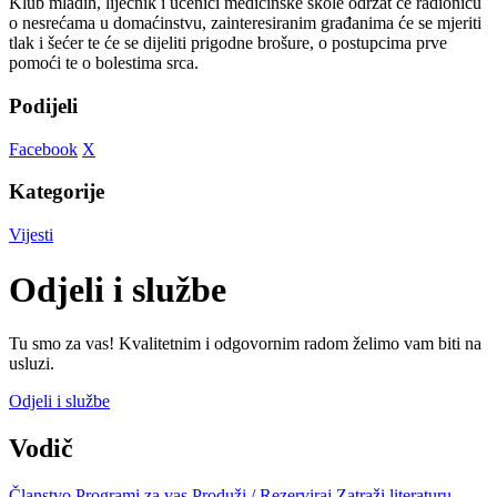
Klub mladih, liječnik i učenici medicinske škole održat će radionicu
o nesrećama u domaćinstvu, zainteresiranim građanima će se mjeriti
tlak i šećer te će se dijeliti prigodne brošure, o postupcima prve
pomoći te o bolestima srca.
Podijeli
Facebook
X
Kategorije
Vijesti
Odjeli i službe
Tu smo za vas! Kvalitetnim i odgovornim radom želimo vam biti na
usluzi.
Odjeli i službe
Vodič
Članstvo
Programi za vas
Produži / Rezerviraj
Zatraži literaturu