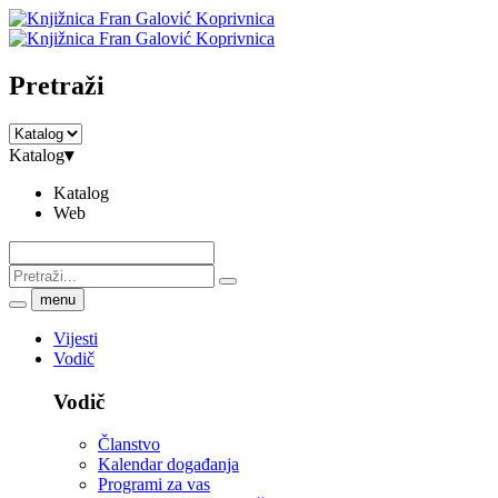
Pretraži
Katalog
▾
Katalog
Web
menu
Vijesti
Vodič
Vodič
Članstvo
Kalendar događanja
Programi za vas