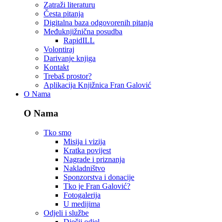
Zatraži literaturu
Česta pitanja
Digitalna baza odgovorenih pitanja
Međuknjižnična posudba
RapidILL
Volontiraj
Darivanje knjiga
Kontakt
Trebaš prostor?
Aplikacija Knjižnica Fran Galović
O Nama
O Nama
Tko smo
Misija i vizija
Kratka povijest
Nagrade i priznanja
Nakladništvo
Sponzorstva i donacije
Tko je Fran Galović?
Fotogalerija
U medijima
Odjeli i službe
Dječji odjel