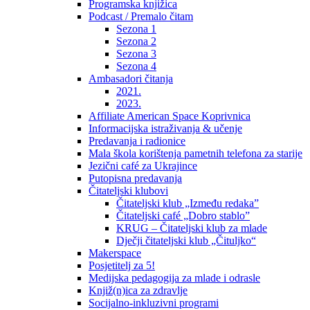
Programska knjižica
Podcast / Premalo čitam
Sezona 1
Sezona 2
Sezona 3
Sezona 4
Ambasadori čitanja
2021.
2023.
Affiliate American Space Koprivnica
Informacijska istraživanja & učenje
Predavanja i radionice
Mala škola korištenja pametnih telefona za starije
Jezični café za Ukrajince
Putopisna predavanja
Čitateljski klubovi
Čitateljski klub „Između redaka”
Čitateljski café „Dobro stablo”
KRUG – Čitateljski klub za mlade
Dječji čitateljski klub „Čituljko“
Makerspace
Posjetitelj za 5!
Medijska pedagogija za mlade i odrasle
Knjiž(n)ica za zdravlje
Socijalno-inkluzivni programi