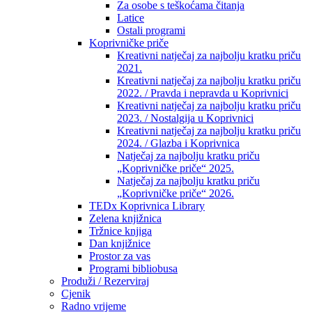
Za osobe s teškoćama čitanja
Latice
Ostali programi
Koprivničke priče
Kreativni natječaj za najbolju kratku priču
2021.
Kreativni natječaj za najbolju kratku priču
2022. / Pravda i nepravda u Koprivnici
Kreativni natječaj za najbolju kratku priču
2023. / Nostalgija u Koprivnici
Kreativni natječaj za najbolju kratku priču
2024. / Glazba i Koprivnica
Natječaj za najbolju kratku priču
„Koprivničke priče“ 2025.
Natječaj za najbolju kratku priču
„Koprivničke priče“ 2026.
TEDx Koprivnica Library
Zelena knjižnica
Tržnice knjiga
Dan knjižnice
Prostor za vas
Programi bibliobusa
Produži / Rezerviraj
Cjenik
Radno vrijeme