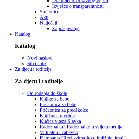
Dokumenti Upravnog vijeća
Izvješće o transparentnosti
Smjernice
Akti
Natječaji
Zapošljavanje
Katalog
Katalog
Novi naslovi
Što čitati?
Za djecu i roditelje
Za djecu i roditelje
Od rođenja do škole
Knjige za bebe
Pričaonica za bebe
Pričaonica za predškolce
Knjižnica u vrtiću
Kućica viteza Slavka
Radoznalka i Radoznalko u svijetu medija
Virtualno i zabavno
Kampanja “Reci svima što u knjižnici ima!”