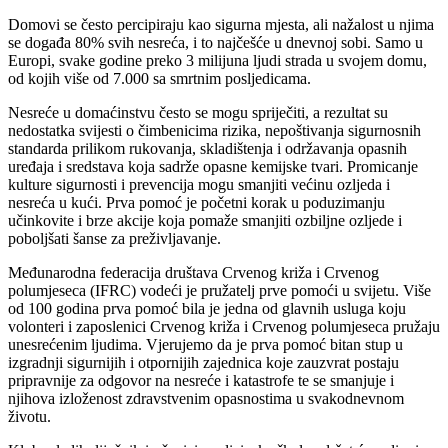
Domovi se često percipiraju kao sigurna mjesta, ali nažalost u njima
se događa 80% svih nesreća, i to najčešće u dnevnoj sobi. Samo u
Europi, svake godine preko 3 milijuna ljudi strada u svojem domu,
od kojih više od 7.000 sa smrtnim posljedicama.
Nesreće u domaćinstvu često se mogu spriječiti, a rezultat su
nedostatka svijesti o čimbenicima rizika, nepoštivanja sigurnosnih
standarda prilikom rukovanja, skladištenja i održavanja opasnih
uređaja i sredstava koja sadrže opasne kemijske tvari. Promicanje
kulture sigurnosti i prevencija mogu smanjiti većinu ozljeda i
nesreća u kući. Prva pomoć je početni korak u poduzimanju
učinkovite i brze akcije koja pomaže smanjiti ozbiljne ozljede i
poboljšati šanse za preživljavanje.
Međunarodna federacija društava Crvenog križa i Crvenog
polumjeseca (IFRC) vodeći je pružatelj prve pomoći u svijetu. Više
od 100 godina prva pomoć bila je jedna od glavnih usluga koju
volonteri i zaposlenici Crvenog križa i Crvenog polumjeseca pružaju
unesrećenim ljudima. Vjerujemo da je prva pomoć bitan stup u
izgradnji sigurnijih i otpornijih zajednica koje zauzvrat postaju
pripravnije za odgovor na nesreće i katastrofe te se smanjuje i
njihova izloženost zdravstvenim opasnostima u svakodnevnom
životu.