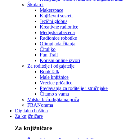
Školarci
Makerspace
Književni susreti
Jezični globus
Kreativne radionice
Medijska abeceda
Radionice robotike
Olimpijada čitanja
Čituljko
Fun Trail
Korisni online izvori
Za roditelje i odgajatelje
BookTalk
Male knjižnice
Vrećice pričalice
Predavanja za roditelje i stručnjake
Čitamo s vama
Mitska bića-digitalna priča
FRANorama
Digitalna baština
Za knjižničare
Za knjižničare