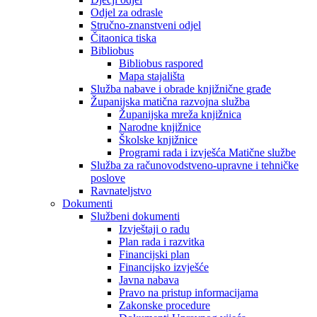
Odjel za odrasle
Stručno-znanstveni odjel
Čitaonica tiska
Bibliobus
Bibliobus raspored
Mapa stajališta
Služba nabave i obrade knjižnične građe
Županijska matična razvojna služba
Županijska mreža knjižnica
Narodne knjižnice
Školske knjižnice
Programi rada i izvješća Matične službe
Služba za računovodstveno-upravne i tehničke
poslove
Ravnateljstvo
Dokumenti
Službeni dokumenti
Izvještaji o radu
Plan rada i razvitka
Financijski plan
Financijsko izvješće
Javna nabava
Pravo na pristup informacijama
Zakonske procedure