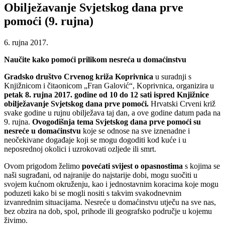
Obilježavanje Svjetskog dana prve
pomoći (9. rujna)
6. rujna 2017.
Naučite kako pomoći prilikom nesreća u domaćinstvu
Gradsko društvo Crvenog križa Koprivnica
u suradnji s
Knjižnicom i čitaonicom „Fran Galović“, Koprivnica, organizira u
petak 8. rujna 2017. godine od 10 do 12 sati ispred Knjižnice
obilježavanje Svjetskog dana prve pomoći.
Hrvatski Crveni križ
svake godine u rujnu obilježava taj dan, a ove godine datum pada na
9. rujna.
Ovogodišnja tema Svjetskog dana prve pomoći su
nesreće u domaćinstvu
koje se odnose na sve iznenadne i
neočekivane događaje koji se mogu dogoditi kod kuće i u
neposrednoj okolici i uzrokovati ozljede ili smrt.
Ovom prigodom želimo
povećati svijest o opasnostima
s kojima se
naši sugrađani, od najranije do najstarije dobi, mogu suočiti u
svojem kućnom okruženju, kao i jednostavnim koracima koje mogu
poduzeti kako bi se mogli nositi s takvim svakodnevnim
izvanrednim situacijama. Nesreće u domaćinstvu utječu na sve nas,
bez obzira na dob, spol, prihode ili geografsko područje u kojemu
živimo.