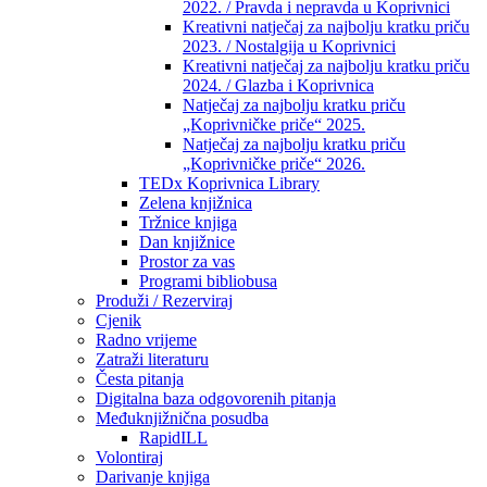
2022. / Pravda i nepravda u Koprivnici
Kreativni natječaj za najbolju kratku priču
2023. / Nostalgija u Koprivnici
Kreativni natječaj za najbolju kratku priču
2024. / Glazba i Koprivnica
Natječaj za najbolju kratku priču
„Koprivničke priče“ 2025.
Natječaj za najbolju kratku priču
„Koprivničke priče“ 2026.
TEDx Koprivnica Library
Zelena knjižnica
Tržnice knjiga
Dan knjižnice
Prostor za vas
Programi bibliobusa
Produži / Rezerviraj
Cjenik
Radno vrijeme
Zatraži literaturu
Česta pitanja
Digitalna baza odgovorenih pitanja
Međuknjižnična posudba
RapidILL
Volontiraj
Darivanje knjiga