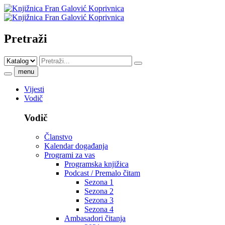
Pretraži
menu
Vijesti
Vodič
Vodič
Članstvo
Kalendar događanja
Programi za vas
Programska knjižica
Podcast / Premalo čitam
Sezona 1
Sezona 2
Sezona 3
Sezona 4
Ambasadori čitanja