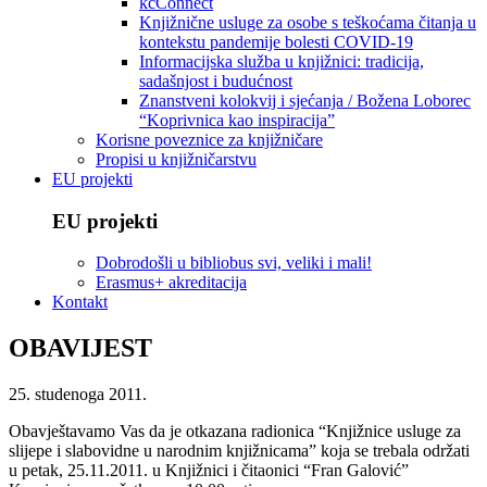
kcConnect
Knjižnične usluge za osobe s teškoćama čitanja u
kontekstu pandemije bolesti COVID-19
Informacijska služba u knjižnici: tradicija,
sadašnjost i budućnost
Znanstveni kolokvij i sjećanja / Božena Loborec
“Koprivnica kao inspiracija”
Korisne poveznice za knjižničare
Propisi u knjižničarstvu
EU projekti
EU projekti
Dobrodošli u bibliobus svi, veliki i mali!
Erasmus+ akreditacija
Kontakt
OBAVIJEST
25. studenoga 2011.
Obavještavamo Vas da je otkazana radionica “Knjižnice usluge za
slijepe i slabovidne u narodnim knjižnicama” koja se trebala održati
u petak, 25.11.2011. u Knjižnici i čitaonici “Fran Galović”