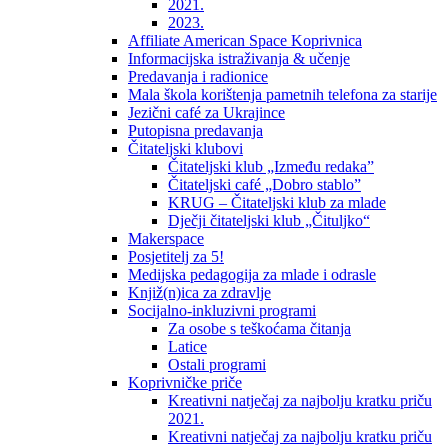
2021.
2023.
Affiliate American Space Koprivnica
Informacijska istraživanja & učenje
Predavanja i radionice
Mala škola korištenja pametnih telefona za starije
Jezični café za Ukrajince
Putopisna predavanja
Čitateljski klubovi
Čitateljski klub „Između redaka”
Čitateljski café „Dobro stablo”
KRUG – Čitateljski klub za mlade
Dječji čitateljski klub „Čituljko“
Makerspace
Posjetitelj za 5!
Medijska pedagogija za mlade i odrasle
Knjiž(n)ica za zdravlje
Socijalno-inkluzivni programi
Za osobe s teškoćama čitanja
Latice
Ostali programi
Koprivničke priče
Kreativni natječaj za najbolju kratku priču
2021.
Kreativni natječaj za najbolju kratku priču