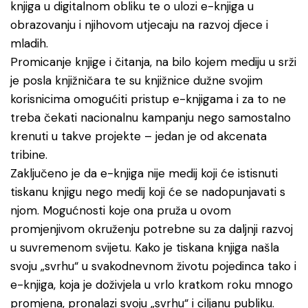
knjiga u digitalnom obliku te o ulozi e-knjiga u
obrazovanju i njihovom utjecaju na razvoj djece i
mladih.
Promicanje knjige i čitanja, na bilo kojem mediju u srži
je posla knjižničara te su knjižnice dužne svojim
korisnicima omogućiti pristup e-knjigama i za to ne
treba čekati nacionalnu kampanju nego samostalno
krenuti u takve projekte – jedan je od akcenata
tribine.
Zaključeno je da e-knjiga nije medij koji će istisnuti
tiskanu knjigu nego medij koji će se nadopunjavati s
njom. Mogućnosti koje ona pruža u ovom
promjenjivom okruženju potrebne su za daljnji razvoj
u suvremenom svijetu. Kako je tiskana knjiga našla
svoju „svrhu“ u svakodnevnom životu pojedinca tako i
e-knjiga, koja je doživjela u vrlo kratkom roku mnogo
promjena, pronalazi svoju „svrhu“ i ciljanu publiku.