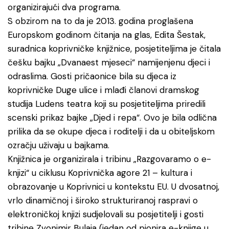
organizirajući dva programa.
S obzirom na to da je 2013. godina proglašena
Europskom godinom čitanja na glas, Edita Šestak,
suradnica koprivničke knjižnice, posjetiteljima je čitala
češku bajku „Dvanaest mjeseci“ namijenjenu djeci i
odraslima. Gosti pričaonice bila su djeca iz
koprivničke Duge ulice i mlađi članovi dramskog
studija Ludens teatra koji su posjetiteljima priredili
scenski prikaz bajke „Djed i repa“. Ovo je bila odlična
prilika da se okupe djeca i roditelji i da u obiteljskom
ozračju uživaju u bajkama.
Knjižnica je organizirala i tribinu „Razgovaramo o e-
knjizi“ u ciklusu Koprivnička agore 21 – kultura i
obrazovanje u Koprivnici u kontekstu EU. U dvosatnoj,
vrlo dinamičnoj i široko strukturiranoj raspravi o
elektroničkoj knjizi sudjelovali su posjetitelji i gosti
tribine Zvonimir Bulaja (jedan od pionira e-knjige u