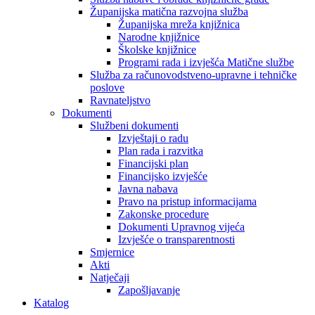
Županijska matična razvojna služba
Županijska mreža knjižnica
Narodne knjižnice
Školske knjižnice
Programi rada i izvješća Matične službe
Služba za računovodstveno-upravne i tehničke
poslove
Ravnateljstvo
Dokumenti
Službeni dokumenti
Izvještaji o radu
Plan rada i razvitka
Financijski plan
Financijsko izvješće
Javna nabava
Pravo na pristup informacijama
Zakonske procedure
Dokumenti Upravnog vijeća
Izvješće o transparentnosti
Smjernice
Akti
Natječaji
Zapošljavanje
Katalog