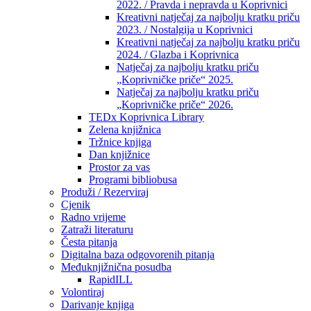
2022. / Pravda i nepravda u Koprivnici
Kreativni natječaj za najbolju kratku priču
2023. / Nostalgija u Koprivnici
Kreativni natječaj za najbolju kratku priču
2024. / Glazba i Koprivnica
Natječaj za najbolju kratku priču
„Koprivničke priče“ 2025.
Natječaj za najbolju kratku priču
„Koprivničke priče“ 2026.
TEDx Koprivnica Library
Zelena knjižnica
Tržnice knjiga
Dan knjižnice
Prostor za vas
Programi bibliobusa
Produži / Rezerviraj
Cjenik
Radno vrijeme
Zatraži literaturu
Česta pitanja
Digitalna baza odgovorenih pitanja
Međuknjižnična posudba
RapidILL
Volontiraj
Darivanje knjiga