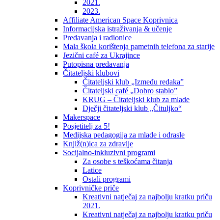
2021.
2023.
Affiliate American Space Koprivnica
Informacijska istraživanja & učenje
Predavanja i radionice
Mala škola korištenja pametnih telefona za starije
Jezični café za Ukrajince
Putopisna predavanja
Čitateljski klubovi
Čitateljski klub „Između redaka”
Čitateljski café „Dobro stablo”
KRUG – Čitateljski klub za mlade
Dječji čitateljski klub „Čituljko“
Makerspace
Posjetitelj za 5!
Medijska pedagogija za mlade i odrasle
Knjiž(n)ica za zdravlje
Socijalno-inkluzivni programi
Za osobe s teškoćama čitanja
Latice
Ostali programi
Koprivničke priče
Kreativni natječaj za najbolju kratku priču
2021.
Kreativni natječaj za najbolju kratku priču