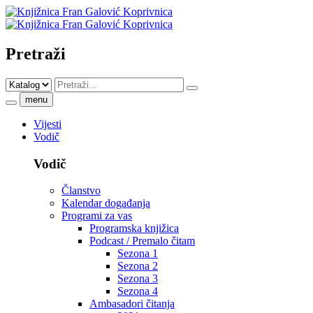
Pretraži
menu
Vijesti
Vodič
Vodič
Članstvo
Kalendar događanja
Programi za vas
Programska knjižica
Podcast / Premalo čitam
Sezona 1
Sezona 2
Sezona 3
Sezona 4
Ambasadori čitanja