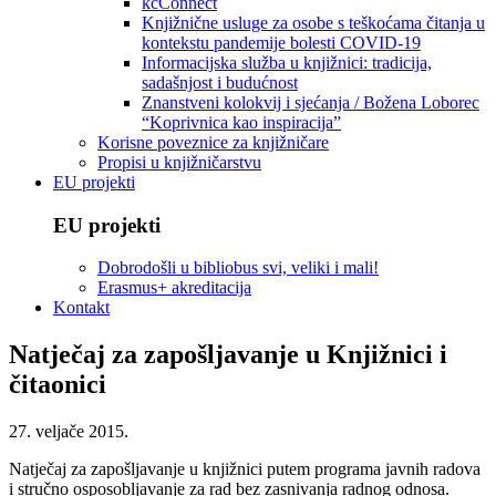
kcConnect
Knjižnične usluge za osobe s teškoćama čitanja u
kontekstu pandemije bolesti COVID-19
Informacijska služba u knjižnici: tradicija,
sadašnjost i budućnost
Znanstveni kolokvij i sjećanja / Božena Loborec
“Koprivnica kao inspiracija”
Korisne poveznice za knjižničare
Propisi u knjižničarstvu
EU projekti
EU projekti
Dobrodošli u bibliobus svi, veliki i mali!
Erasmus+ akreditacija
Kontakt
Natječaj za zapošljavanje u Knjižnici i
čitaonici
27. veljače 2015.
Natječaj za zapošljavanje u knjižnici putem programa javnih radova
i stručno osposobljavanje za rad bez zasnivanja radnog odnosa.