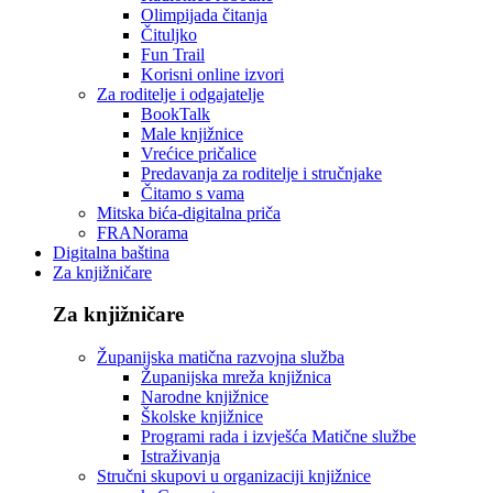
Olimpijada čitanja
Čituljko
Fun Trail
Korisni online izvori
Za roditelje i odgajatelje
BookTalk
Male knjižnice
Vrećice pričalice
Predavanja za roditelje i stručnjake
Čitamo s vama
Mitska bića-digitalna priča
FRANorama
Digitalna baština
Za knjižničare
Za knjižničare
Županijska matična razvojna služba
Županijska mreža knjižnica
Narodne knjižnice
Školske knjižnice
Programi rada i izvješća Matične službe
Istraživanja
Stručni skupovi u organizaciji knjižnice