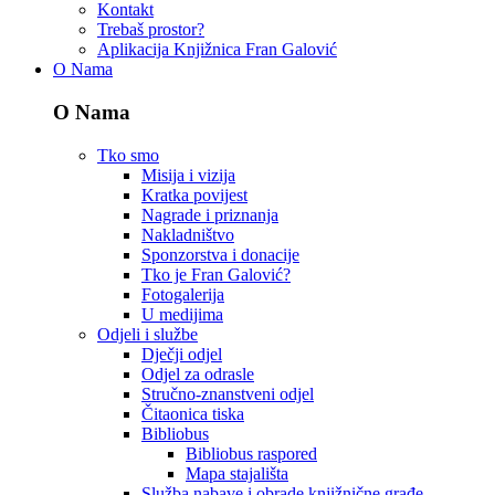
Kontakt
Trebaš prostor?
Aplikacija Knjižnica Fran Galović
O Nama
O Nama
Tko smo
Misija i vizija
Kratka povijest
Nagrade i priznanja
Nakladništvo
Sponzorstva i donacije
Tko je Fran Galović?
Fotogalerija
U medijima
Odjeli i službe
Dječji odjel
Odjel za odrasle
Stručno-znanstveni odjel
Čitaonica tiska
Bibliobus
Bibliobus raspored
Mapa stajališta
Služba nabave i obrade knjižnične građe