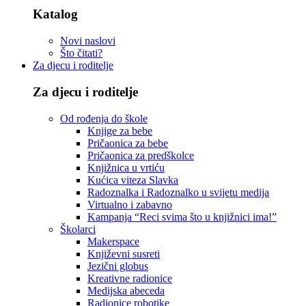
Katalog
Novi naslovi
Što čitati?
Za djecu i roditelje
Za djecu i roditelje
Od rođenja do škole
Knjige za bebe
Pričaonica za bebe
Pričaonica za predškolce
Knjižnica u vrtiću
Kućica viteza Slavka
Radoznalka i Radoznalko u svijetu medija
Virtualno i zabavno
Kampanja “Reci svima što u knjižnici ima!”
Školarci
Makerspace
Književni susreti
Jezični globus
Kreativne radionice
Medijska abeceda
Radionice robotike