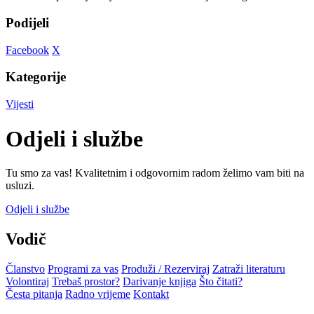
Podijeli
Facebook
X
Kategorije
Vijesti
Odjeli i službe
Tu smo za vas! Kvalitetnim i odgovornim radom želimo vam biti na
usluzi.
Odjeli i službe
Vodič
Članstvo
Programi za vas
Produži / Rezerviraj
Zatraži literaturu
Volontiraj
Trebaš prostor?
Darivanje knjiga
Što čitati?
Česta pitanja
Radno vrijeme
Kontakt