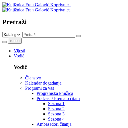
Pretraži
menu
Vijesti
Vodič
Vodič
Članstvo
Kalendar događanja
Programi za vas
Programska knjižica
Podcast / Premalo čitam
Sezona 1
Sezona 2
Sezona 3
Sezona 4
Ambasadori čitanja