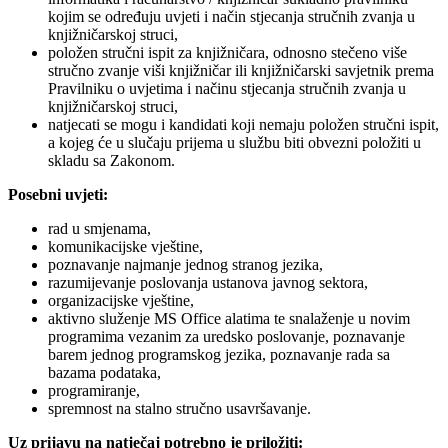
kojim se određuju uvjeti i način stjecanja stručnih zvanja u
knjižničarskoj struci,
položen stručni ispit za knjižničara, odnosno stečeno više
stručno zvanje viši knjižničar ili knjižničarski savjetnik prema
Pravilniku o uvjetima i načinu stjecanja stručnih zvanja u
knjižničarskoj struci,
natjecati se mogu i kandidati koji nemaju položen stručni ispit,
a kojeg će u slučaju prijema u službu biti obvezni položiti u
skladu sa Zakonom.
Posebni uvjeti:
rad u smjenama,
komunikacijske vještine,
poznavanje najmanje jednog stranog jezika,
razumijevanje poslovanja ustanova javnog sektora,
organizacijske vještine,
aktivno služenje MS Office alatima te snalaženje u novim
programima vezanim za uredsko poslovanje, poznavanje
barem jednog programskog jezika, poznavanje rada sa
bazama podataka,
programiranje,
spremnost na stalno stručno usavršavanje.
Uz prijavu na natječaj potrebno je priložiti: