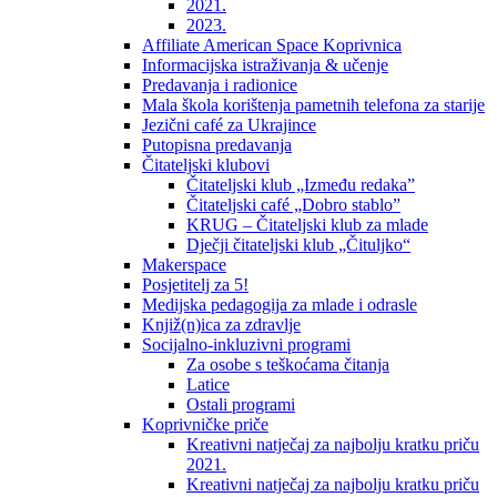
2021.
2023.
Affiliate American Space Koprivnica
Informacijska istraživanja & učenje
Predavanja i radionice
Mala škola korištenja pametnih telefona za starije
Jezični café za Ukrajince
Putopisna predavanja
Čitateljski klubovi
Čitateljski klub „Između redaka”
Čitateljski café „Dobro stablo”
KRUG – Čitateljski klub za mlade
Dječji čitateljski klub „Čituljko“
Makerspace
Posjetitelj za 5!
Medijska pedagogija za mlade i odrasle
Knjiž(n)ica za zdravlje
Socijalno-inkluzivni programi
Za osobe s teškoćama čitanja
Latice
Ostali programi
Koprivničke priče
Kreativni natječaj za najbolju kratku priču
2021.
Kreativni natječaj za najbolju kratku priču