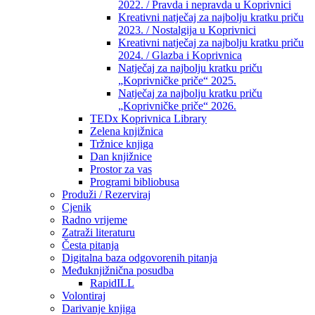
2022. / Pravda i nepravda u Koprivnici
Kreativni natječaj za najbolju kratku priču
2023. / Nostalgija u Koprivnici
Kreativni natječaj za najbolju kratku priču
2024. / Glazba i Koprivnica
Natječaj za najbolju kratku priču
„Koprivničke priče“ 2025.
Natječaj za najbolju kratku priču
„Koprivničke priče“ 2026.
TEDx Koprivnica Library
Zelena knjižnica
Tržnice knjiga
Dan knjižnice
Prostor za vas
Programi bibliobusa
Produži / Rezerviraj
Cjenik
Radno vrijeme
Zatraži literaturu
Česta pitanja
Digitalna baza odgovorenih pitanja
Međuknjižnična posudba
RapidILL
Volontiraj
Darivanje knjiga