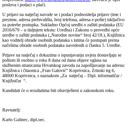
poslova i podaci o plaći.
U prijavi na natječaj navode se i podaci podnositelja prijave (ime i
prezime, adresa prebivališta, broj telefona, adresa e-pošte) isključivo
za potrebe postupka. Sukladno Općoj uredbi o zaštiti podataka (EU
2016/679 – u daljnjem tekstu: Uredba) i Zakonu o provedbi opće
uredbe o zaštiti podataka („Narodne novine“ broj 42/18.), Knjižnica
kao voditelj obrade osobnih podataka s istima će postupati prema
načelima obrade osobnih podataka navedenih u članku 5. Uredbe.
Prijave na natječaj s dokazima o ispunjavanju uvjeta dostavljaju se
poštom ili osobno u roku 8 dana od dana objave oglasa na
službenim stranicama Hrvatskog zavoda za zapošljavanje na adresu:
Knjižnica i čitaonica „Fran Galović“ Koprivnica, Zrinski trg 6,
48000 Koprivnica, s naznakom „Za natječaj – Dipl. informatičar /
Knjižničar “.
Kandidati će o rezultatima biti obaviješteni u zakonskom roku.
Ravnatelj:
Karlo Galinec, dipl.oec.