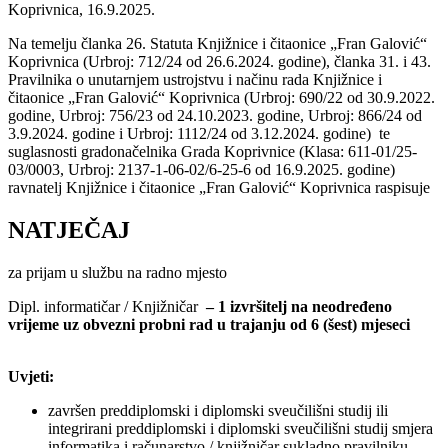
Koprivnica, 16.9.2025.
Na temelju članka 26. Statuta Knjižnice i čitaonice „Fran Galović“
Koprivnica (Urbroj: 712/24 od 26.6.2024. godine), članka 31. i 43.
Pravilnika o unutarnjem ustrojstvu i načinu rada Knjižnice i
čitaonice „Fran Galović“ Koprivnica (Urbroj: 690/22 od 30.9.2022.
godine, Urbroj: 756/23 od 24.10.2023. godine, Urbroj: 866/24 od
3.9.2024. godine i Urbroj: 1112/24 od 3.12.2024. godine) te
suglasnosti gradonačelnika Grada Koprivnice (Klasa: 611-01/25-
03/0003, Urbroj: 2137-1-06-02/6-25-6 od 16.9.2025. godine)
ravnatelj Knjižnice i čitaonice „Fran Galović“ Koprivnica raspisuje
NATJEČAJ
za prijam u službu na radno mjesto
Dipl. informatičar / Knjižničar
– 1 izvršitelj na neodređeno
vrijeme uz obvezni probni rad u trajanju od 6 (šest) mjeseci
Uvjeti:
završen preddiplomski i diplomski sveučilišni studij ili
integrirani preddiplomski i diplomski sveučilišni studij smjera
informatika i računarstvo / knjižničar sukladno pravilniku