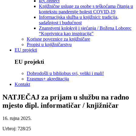
kcConnect
Knjižnične usluge za osobe s teškoćama čitanja u
kontekstu pandemije bolesti COVID-19
Informacijska služba u knjižnici: tradicija,
sadašnjost i budućnost
Znanstveni kolokvij i sjećanja / Božena Loborec
“Koprivnica kao inspiracija”
Korisne poveznice za knjižničare
Propisi u knjižničarstvu
EU projekti
EU projekti
Dobrodošli u bibliobus svi, veliki i mali!
Erasmus+ akreditacija
Kontakt
NATJEČAJ za prijam u službu na radno
mjesto dipl. informatičar / knjižničar
16. rujna 2025.
Urbroj: 728/25