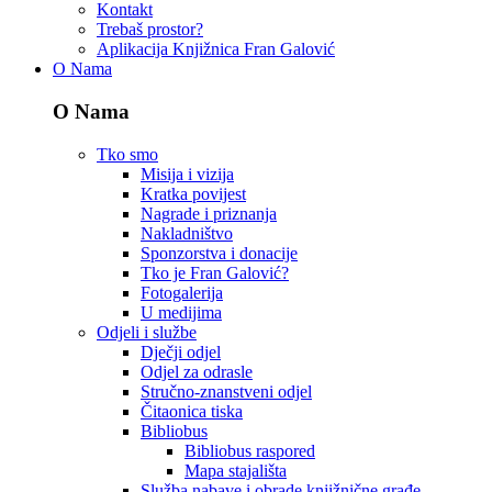
Kontakt
Trebaš prostor?
Aplikacija Knjižnica Fran Galović
O Nama
O Nama
Tko smo
Misija i vizija
Kratka povijest
Nagrade i priznanja
Nakladništvo
Sponzorstva i donacije
Tko je Fran Galović?
Fotogalerija
U medijima
Odjeli i službe
Dječji odjel
Odjel za odrasle
Stručno-znanstveni odjel
Čitaonica tiska
Bibliobus
Bibliobus raspored
Mapa stajališta
Služba nabave i obrade knjižnične građe