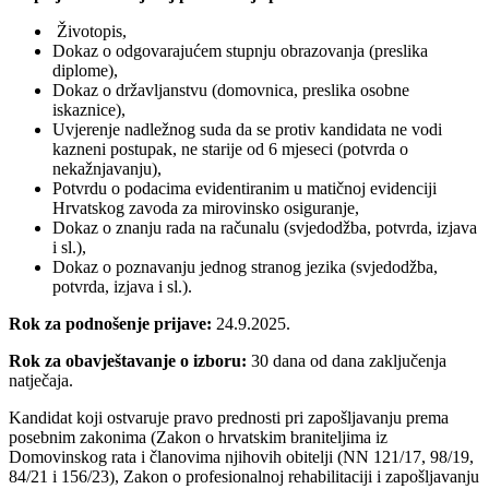
Životopis,
Dokaz o odgovarajućem stupnju obrazovanja (preslika
diplome),
Dokaz o državljanstvu (domovnica, preslika osobne
iskaznice),
Uvjerenje nadležnog suda da se protiv kandidata ne vodi
kazneni postupak, ne starije od 6 mjeseci (potvrda o
nekažnjavanju),
Potvrdu o podacima evidentiranim u matičnoj evidenciji
Hrvatskog zavoda za mirovinsko osiguranje,
Dokaz o znanju rada na računalu (svjedodžba, potvrda, izjava
i sl.),
Dokaz o poznavanju jednog stranog jezika (svjedodžba,
potvrda, izjava i sl.).
Rok za podnošenje prijave:
24.9.2025.
Rok za obavještavanje o izboru:
30 dana od dana zaključenja
natječaja.
Kandidat koji ostvaruje pravo prednosti pri zapošljavanju prema
posebnim zakonima (Zakon o hrvatskim braniteljima iz
Domovinskog rata i članovima njihovih obitelji (NN 121/17, 98/19,
84/21 i 156/23), Zakon o profesionalnoj rehabilitaciji i zapošljavanju