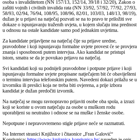
osoba s invaliditetom (NN 157/13, 152/14, 39/18 i 32/20), Zakon o
zaštiti vojnih i civilnih invalida rata (NN 33/92, 57/92, 77/92, 27/93,
58/93, 02/94, 76/94, 108/95, 108/96, 82/01, 103/03, 148/13, 98/19),
dužan je u prijavi na natječaj pozvati se na to pravo te priložiti sve
dokaze o ispunjavanju traženih uvjeta, u kojem slučaju ima prednost
u odnosu na ostale kandidate samo pod jednakim uvjetima.
Za kandidate prijavljene na natječaj čije su prijave uredne,
pravodobne i koji ispunjavaju formalne uvjete provest će se provjera
znanja i sposobnosti putem intervjua. Ako kandidat ne pristupi
istom, smatra se da je povukao prijavu na natječaj.
Svi kandidati koji su podnijeli pravodobne i potpune prijave i koji
ispunjavaju formalne uvjete propisane natječajem bit će obaviješteni
o terminu intervjua telefonskim putem. Navedeni dokazi prilažu se u
izvorniku ili preslici koja ne treba biti ovjerena, a prije izbora
kandidat je dužan predočiti izvornik.
Na natječaj se mogu ravnopravno prijaviti osobe oba spola, a izrazi
koji se koriste u ovom natječaju za osobe u muškom rodu
uporabljeni su neutralno i odnose se na muške i ženske osobe.
Nepotpune i nepravovremeno stigle prijave neće se razmatrati.
Na Internet stranici Knjižnice i čitaonice „Fran Galović“
Koprivnica:
https://www.knjiznica-koprivnica.hr/
naveden je opis