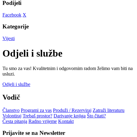
Podijeli
Facebook
X
Kategorije
Vijesti
Odjeli i službe
Tu smo za vas! Kvalitetnim i odgovornim radom želimo vam biti na
usluzi.
Odjeli i službe
Vodič
Članstvo
Programi za vas
Produži / Rezerviraj
Zatraži literaturu
Volontiraj
Trebaš prostor?
Darivanje knjiga
Što čitati?
Česta pitanja
Radno vrijeme
Kontakt
Prijavite se na Newsletter