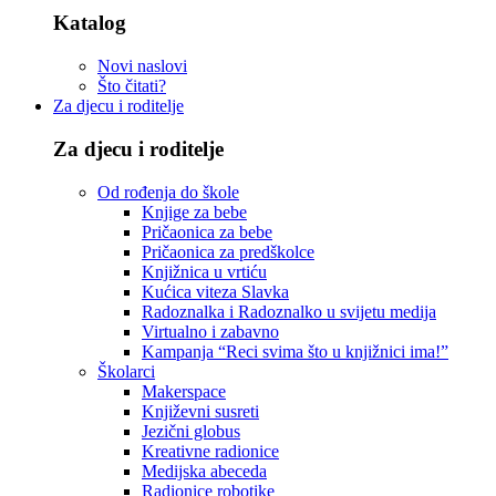
Katalog
Novi naslovi
Što čitati?
Za djecu i roditelje
Za djecu i roditelje
Od rođenja do škole
Knjige za bebe
Pričaonica za bebe
Pričaonica za predškolce
Knjižnica u vrtiću
Kućica viteza Slavka
Radoznalka i Radoznalko u svijetu medija
Virtualno i zabavno
Kampanja “Reci svima što u knjižnici ima!”
Školarci
Makerspace
Književni susreti
Jezični globus
Kreativne radionice
Medijska abeceda
Radionice robotike