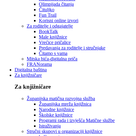
Olimpijada čitanja
Čituljko
Fun Trail
Korisni online izvori
Za roditelje i odgajatelje
BookTalk
Male knjižnice
Vrećice pričalice
Predavanja za roditelje i stručnjake
Čitamo s vama
Mitska bića-digitalna priča
FRANorama
Digitalna baština
Za knjižničare
Za knjižničare
Županijska matična razvojna služba
Županijska mreža knjižnica
Narodne knjižnice
Školske knjižnice
Programi rada i izvješća Matične službe
Istraživanja
Stručni skupovi u organizaciji knjižnice