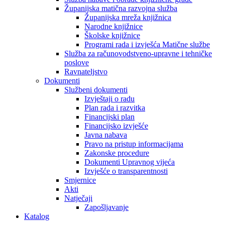
Županijska matična razvojna služba
Županijska mreža knjižnica
Narodne knjižnice
Školske knjižnice
Programi rada i izvješća Matične službe
Služba za računovodstveno-upravne i tehničke
poslove
Ravnateljstvo
Dokumenti
Službeni dokumenti
Izvještaji o radu
Plan rada i razvitka
Financijski plan
Financijsko izvješće
Javna nabava
Pravo na pristup informacijama
Zakonske procedure
Dokumenti Upravnog vijeća
Izvješće o transparentnosti
Smjernice
Akti
Natječaji
Zapošljavanje
Katalog