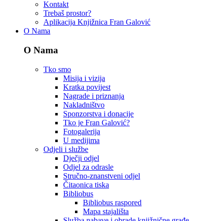
Kontakt
Trebaš prostor?
Aplikacija Knjižnica Fran Galović
O Nama
O Nama
Tko smo
Misija i vizija
Kratka povijest
Nagrade i priznanja
Nakladništvo
Sponzorstva i donacije
Tko je Fran Galović?
Fotogalerija
U medijima
Odjeli i službe
Dječji odjel
Odjel za odrasle
Stručno-znanstveni odjel
Čitaonica tiska
Bibliobus
Bibliobus raspored
Mapa stajališta
Služba nabave i obrade knjižnične građe