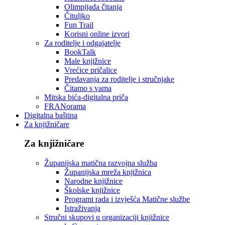
Olimpijada čitanja
Čituljko
Fun Trail
Korisni online izvori
Za roditelje i odgajatelje
BookTalk
Male knjižnice
Vrećice pričalice
Predavanja za roditelje i stručnjake
Čitamo s vama
Mitska bića-digitalna priča
FRANorama
Digitalna baština
Za knjižničare
Za knjižničare
Županijska matična razvojna služba
Županijska mreža knjižnica
Narodne knjižnice
Školske knjižnice
Programi rada i izvješća Matične službe
Istraživanja
Stručni skupovi u organizaciji knjižnice