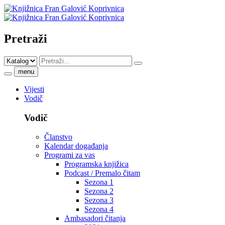
Pretraži
menu
Vijesti
Vodič
Vodič
Članstvo
Kalendar događanja
Programi za vas
Programska knjižica
Podcast / Premalo čitam
Sezona 1
Sezona 2
Sezona 3
Sezona 4
Ambasadori čitanja