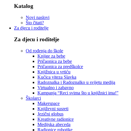
Katalog
Novi naslovi
Što čitati?
Za djecu i roditelje
Za djecu i roditelje
Od rođenja do škole
Knjige za bebe
Pričaonica za bebe
Pričaonica za predškolce
Knjižnica u vrtiću
Kućica viteza Slavka
Radoznalka i Radoznalko u svijetu medija
Virtualno i zabavno
Kampanja “Reci svima što u knjižnici ima!”
Školarci
Makerspace
Književni susreti
Jezični globus
Kreativne radionice
Medijska abeceda
Radionice robotike