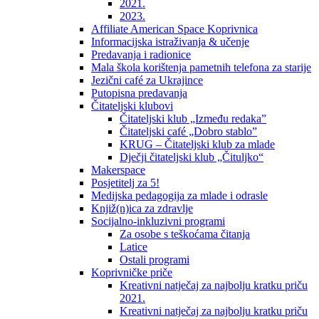
2021.
2023.
Affiliate American Space Koprivnica
Informacijska istraživanja & učenje
Predavanja i radionice
Mala škola korištenja pametnih telefona za starije
Jezični café za Ukrajince
Putopisna predavanja
Čitateljski klubovi
Čitateljski klub „Između redaka”
Čitateljski café „Dobro stablo”
KRUG – Čitateljski klub za mlade
Dječji čitateljski klub „Čituljko“
Makerspace
Posjetitelj za 5!
Medijska pedagogija za mlade i odrasle
Knjiž(n)ica za zdravlje
Socijalno-inkluzivni programi
Za osobe s teškoćama čitanja
Latice
Ostali programi
Koprivničke priče
Kreativni natječaj za najbolju kratku priču
2021.
Kreativni natječaj za najbolju kratku priču