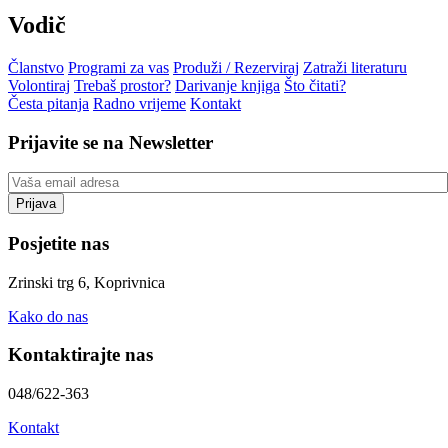
Vodič
Članstvo
Programi za vas
Produži / Rezerviraj
Zatraži literaturu
Volontiraj
Trebaš prostor?
Darivanje knjiga
Što čitati?
Česta pitanja
Radno vrijeme
Kontakt
Prijavite se na Newsletter
Posjetite nas
Zrinski trg 6, Koprivnica
Kako do nas
Kontaktirajte nas
048/622-363
Kontakt