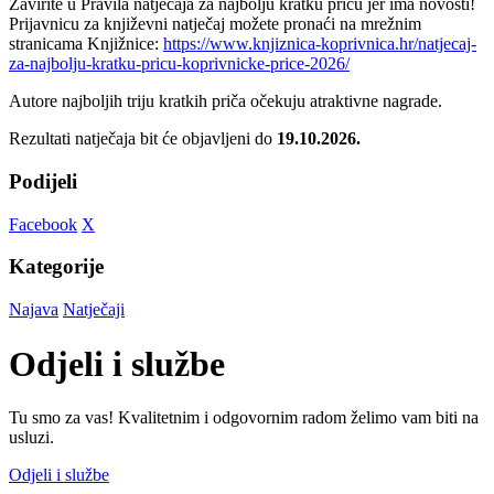
Zavirite u Pravila natječaja za najbolju kratku priču jer ima novosti!
Prijavnicu za književni natječaj možete pronaći na mrežnim
stranicama Knjižnice:
https://www.knjiznica-koprivnica.hr/natjecaj-
za-najbolju-kratku-pricu-koprivnicke-price-2026/
Autore najboljih triju kratkih priča očekuju atraktivne nagrade.
Rezultati natječaja bit će objavljeni do
19.10.2026.
Podijeli
Facebook
X
Kategorije
Najava
Natječaji
Odjeli i službe
Tu smo za vas! Kvalitetnim i odgovornim radom želimo vam biti na
usluzi.
Odjeli i službe