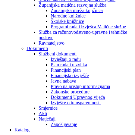
Županijska matična razvojna služba
Županijska mreža knjižnica
Narodne knjižnice
Školske knjižnice
Programi rada i izvješća Matične službe
Služba za računovodstveno-upravne i tehničke
poslove
Ravnateljstvo
Dokumenti
Službeni dokumenti
Izvještaji o radu
Plan rada i razvitka
Financijski plan
Financijsko izvješće
Javna nabava
Pravo na pristup informacijama
Zakonske procedure
Dokumenti Upravnog vijeća
Izvješće o transparentnosti
Smjernice
Akti
Natječaji
Zapošljavanje
Katalog