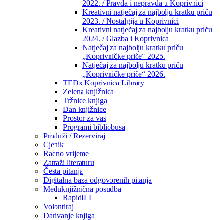
2022. / Pravda i nepravda u Koprivnici
Kreativni natječaj za najbolju kratku priču
2023. / Nostalgija u Koprivnici
Kreativni natječaj za najbolju kratku priču
2024. / Glazba i Koprivnica
Natječaj za najbolju kratku priču
„Koprivničke priče“ 2025.
Natječaj za najbolju kratku priču
„Koprivničke priče“ 2026.
TEDx Koprivnica Library
Zelena knjižnica
Tržnice knjiga
Dan knjižnice
Prostor za vas
Programi bibliobusa
Produži / Rezerviraj
Cjenik
Radno vrijeme
Zatraži literaturu
Česta pitanja
Digitalna baza odgovorenih pitanja
Međuknjižnična posudba
RapidILL
Volontiraj
Darivanje knjiga