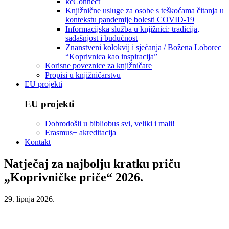
kcConnect
Knjižnične usluge za osobe s teškoćama čitanja u
kontekstu pandemije bolesti COVID-19
Informacijska služba u knjižnici: tradicija,
sadašnjost i budućnost
Znanstveni kolokvij i sjećanja / Božena Loborec
“Koprivnica kao inspiracija”
Korisne poveznice za knjižničare
Propisi u knjižničarstvu
EU projekti
EU projekti
Dobrodošli u bibliobus svi, veliki i mali!
Erasmus+ akreditacija
Kontakt
Natječaj za najbolju kratku priču
„Koprivničke priče“ 2026.
29. lipnja 2026.