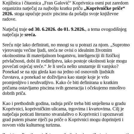
Knjižnica i čitaonica „Fran Galović“ Koprivnica osmi put zaredom
organizira natječaj za najbolju kratku priču
„Koprivničke priče“
2026.
stoga upućuje poziv piscima da pošalju svoje književne
radove.
Natječaj traje
od 30. 6.2026. do 01. 9.2026.
, a tema ovogodišnjeg
natječaja je
sreća.
Sreću nije lako definirati, no mnogi su u potrazi za njom. „Suprotno
vjerovanju većine ljudi, sreća ne ovisi o idealnim životnim
okolnostima ili materijalnom bogatstvu, inteligenciji ili fizičkoj
privlačnosti, dobi ili roditeljstvu, iako postoje okolnosti koje mogu
povećati osjećaj sreće.“ Je li sreća nešto unutarnje ili vanjsko?
Ponekad se na nju gleda kao na jedno od osnovnih ljudskih
čuvstava, a ponekad se doživljava kao stanje koje je vrlo
promjenljivo i neuhvatljivo. Kako će biti definirana u kratkim
pričama ostavljamo piscima svih generacija i očekujemo mnoštvo
dobrih priča.
Kao i prethodnih godina, radnja priče treba biti smještena u gradu
Koprivnici, koprivničkim ulicama, trgovima i kvartovima. Cilj je
natječaja poticati literarno stvaralaštvo o Koprivnici i upoznavati
grad putem pisane riječi pa priče o Koprivnici mogu doprinijeti i
novom vidu kulturnog turizma.