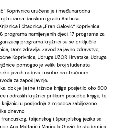
ović“ Koprivnica uručena je i međunarodna
knjižnicama danskom gradu Aarhusu.
Knjižnica i čitaonica „Fran Galović“ Koprivnica
8 programa namijenjenih djeci, 17 programa za
nizaciji programa knjižnici su se priključile
ica, Dom zdravlja, Zavod za javno zdravstvo,
moćne Koprivnica, Udruga UZOR Hrvatske, Udruga
njižnice pomogao je veliki broj studenata,
preko javnih radova i osobe na stručnom
voda za zapošljavnje.
, dok je ljetne tržnice knjiga posjetilo oko 600
e i odraslih knjižnici prilikom posudbe knjiga, te
knjižnici u posljednja 3 mjeseca zabilježeno
nika dnevno.
rancuskog, talijanskog i španjolskog jezika sa
orice Ana Maltarić i Marinela Gogić te studentica