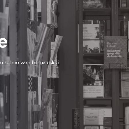
e
 želimo vam biti na usluzi.