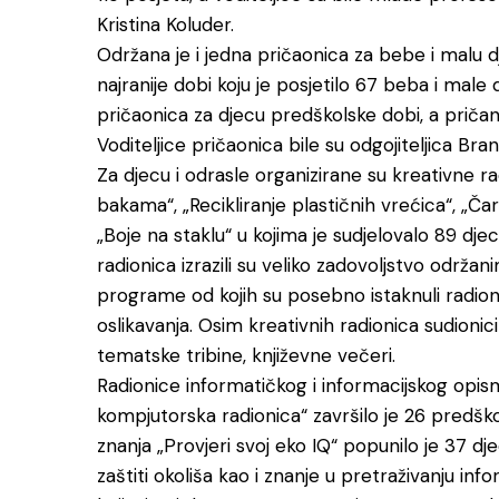
Kristina Koluder.
Održana je i jedna pričaonica za bebe i malu 
najranije dobi koju je posjetilo 67 beba i male dj
pričaonica za djecu predškolske dobi, a pričanju
Voditeljice pričaonica bile su odgojiteljica Bran
Za djecu i odrasle organizirane su kreativne radi
bakama“, „Recikliranje plastičnih vrećica“, „Ča
„Boje na staklu“ u kojima je sudjelovalo 89 djece
radionica izrazili su veliko zadovoljstvo održani
programe od kojih su posebno istaknuli radionic
oslikavanja. Osim kreativnih radionica sudionici 
tematske tribine, književne večeri.
Radionice informatičkog i informacijskog opisme
kompjutorska radionica“ završilo je 26 predšk
znanja „Provjeri svoj eko IQ“ popunilo je 37 dj
zaštiti okoliša kao i znanje u pretraživanju info