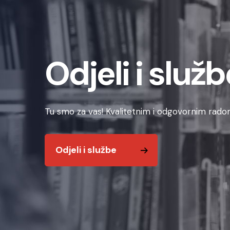
Odjeli i služb
Tu smo za vas! Kvalitetnim i odgovornim radom
Odjeli i službe