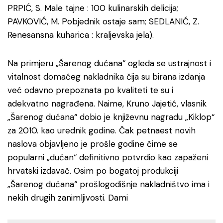
PRPIĆ, S. Male tajne : 100 kulinarskih delicija;
PAVKOVIĆ, M. Pobjednik ostaje sam; SEDLANIĆ, Z.
Renesansna kuharica : kraljevska jela).
Na primjeru „Šarenog dućana“ ogleda se ustrajnost i
vitalnost domaćeg nakladnika čija su birana izdanja
već odavno prepoznata po kvaliteti te su i
adekvatno nagrađena. Naime, Kruno Jajetić, vlasnik
„Šarenog dućana“ dobio je književnu nagradu „Kiklop“
za 2010. kao urednik godine. Čak petnaest novih
naslova objavljeno je prošle godine čime se
popularni „dućan“ definitivno potvrdio kao zapaženi
hrvatski izdavač. Osim po bogatoj produkciji
„Šarenog dućana“ prošlogodišnje nakladništvo ima i
nekih drugih zanimljivosti. Dami