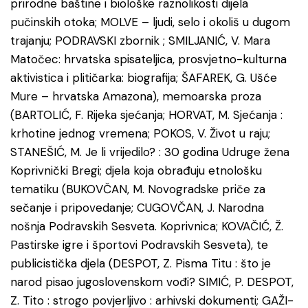
prirodne baštine i biološke raznolikosti dijela
pučinskih otoka; MOLVE – ljudi, selo i okoliš u dugom
trajanju; PODRAVSKI zbornik ; SMILJANIĆ, V. Mara
Matočec: hrvatska spisateljica, prosvjetno-kulturna
aktivistica i plitičarka: biografija; ŠAFAREK, G. Ušće
Mure – hrvatska Amazona), memoarska proza
(BARTOLIĆ, F. Rijeka sjećanja; HORVAT, M. Sjećanja :
krhotine jednog vremena; POKOS, V. Život u raju;
STANEŠIĆ, M. Je li vrijedilo? : 30 godina Udruge žena
Koprivnički Bregi; djela koja obrađuju etnološku
tematiku (BUKOVČAN, M. Novogradske priče za
sečanje i pripovedanje; CUGOVČAN, J. Narodna
nošnja Podravskih Sesveta. Koprivnica; KOVAČIĆ, Ž.
Pastirske igre i športovi Podravskih Sesveta), te
publicistička djela (DESPOT, Z. Pisma Titu : što je
narod pisao jugoslovenskom vođi? SIMIĆ, P. DESPOT,
Z. Tito : strogo povjerljivo : arhivski dokumenti; GAŽI-