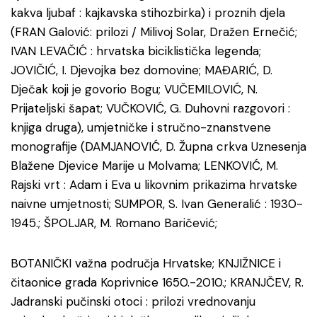
kakva ljubaf : kajkavska stihozbirka) i proznih djela
(FRAN Galović: prilozi / Milivoj Solar, Dražen Ernečić;
IVAN LEVAČIĆ : hrvatska biciklistička legenda;
JOVIČIĆ, I. Djevojka bez domovine; MAĐARIĆ, D.
Dječak koji je govorio Bogu; VUČEMILOVIĆ, N.
Prijateljski šapat; VUČKOVIĆ, G. Duhovni razgovori :
knjiga druga), umjetničke i stručno-znanstvene
monografije (DAMJANOVIĆ, D. Župna crkva Uznesenja
Blažene Djevice Marije u Molvama; LENKOVIĆ, M.
Rajski vrt : Adam i Eva u likovnim prikazima hrvatske
naivne umjetnosti; SUMPOR, S. Ivan Generalić : 1930-
1945.; ŠPOLJAR, M. Romano Baričević;
BOTANIČKI važna područja Hrvatske; KNJIŽNICE i
čitaonice grada Koprivnice 1650.-2010.; KRANJČEV, R.
Jadranski pučinski otoci : prilozi vrednovanju