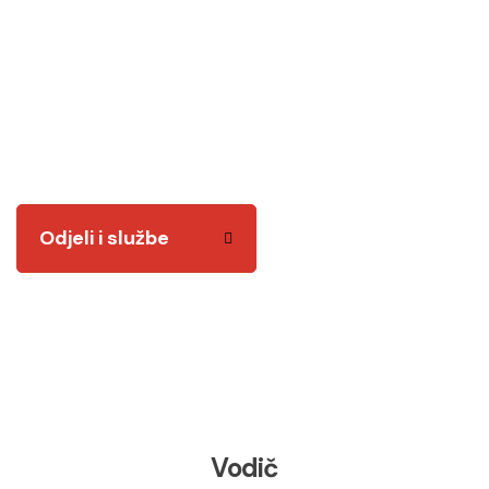
Odjeli i službe
Tu smo za vas! Kvalitetnim i odgovornim radom
želimo vam biti na usluzi.
Odjeli i službe
Vodič