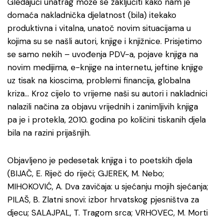
Gledajući unatrag može se zaključiti kako nam je
domaća nakladnička djelatnost (bila) itekako
produktivna i vitalna, unatoč novim situacijama u
kojima su se našli autori, knjige i knjižnice. Prisjetimo
se samo nekih – uvođenja PDV-a, pojave knjiga na
novim medijima, e-knjige na internetu, jeftine knjige
uz tisak na kioscima, problemi financija, globalna
kriza… Kroz cijelo to vrijeme naši su autori i nakladnici
nalazili načina za objavu vrijednih i zanimljivih knjiga
pa je i protekla, 2010. godina po količini tiskanih djela
bila na razini prijašnjih.
Objavljeno je pedesetak knjiga i to poetskih djela
(BIJAČ, E. Riječ do riječi; GJEREK, M. Nebo;
MIHOKOVIĆ, A. Dva zavičaja: u sjećanju mojih sjećanja;
PILAŠ, B. Zlatni snovi: izbor hrvatskog pjesništva za
djecu; SALAJPAL, T. Tragom srca; VRHOVEC, M. Morti