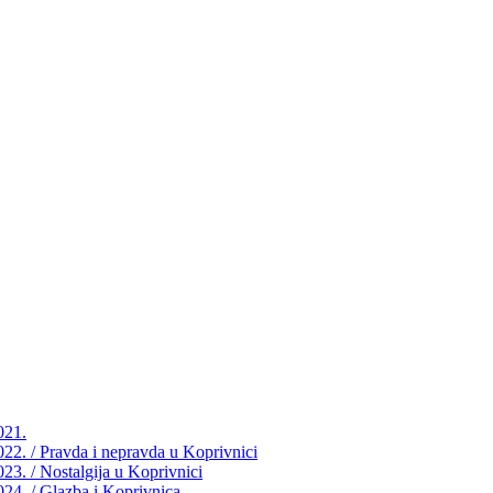
021.
2022. / Pravda i nepravda u Koprivnici
023. / Nostalgija u Koprivnici
2024. / Glazba i Koprivnica