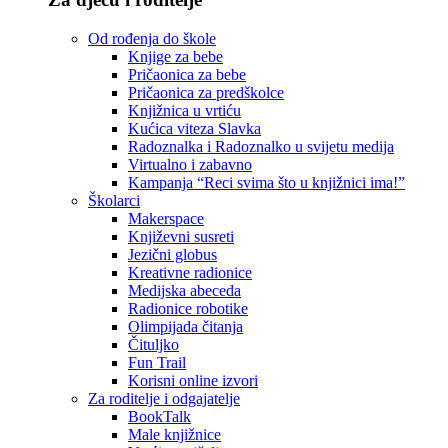
Od rođenja do škole
Knjige za bebe
Pričaonica za bebe
Pričaonica za predškolce
Knjižnica u vrtiću
Kućica viteza Slavka
Radoznalka i Radoznalko u svijetu medija
Virtualno i zabavno
Kampanja “Reci svima što u knjižnici ima!”
Školarci
Makerspace
Književni susreti
Jezični globus
Kreativne radionice
Medijska abeceda
Radionice robotike
Olimpijada čitanja
Čituljko
Fun Trail
Korisni online izvori
Za roditelje i odgajatelje
BookTalk
Male knjižnice