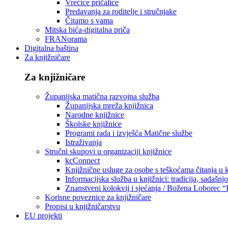
Vrećice pričalice
Predavanja za roditelje i stručnjake
Čitamo s vama
Mitska bića-digitalna priča
FRANorama
Digitalna baština
Za knjižničare
Za knjižničare
Županijska matična razvojna služba
Županijska mreža knjižnica
Narodne knjižnice
Školske knjižnice
Programi rada i izvješća Matične službe
Istraživanja
Stručni skupovi u organizaciji knjižnice
kcConnect
Knjižnične usluge za osobe s teškoćama čitanja u
Informacijska služba u knjižnici: tradicija, sadašnj
Znanstveni kolokvij i sjećanja / Božena Loborec “
Korisne poveznice za knjižničare
Propisi u knjižničarstvu
EU projekti