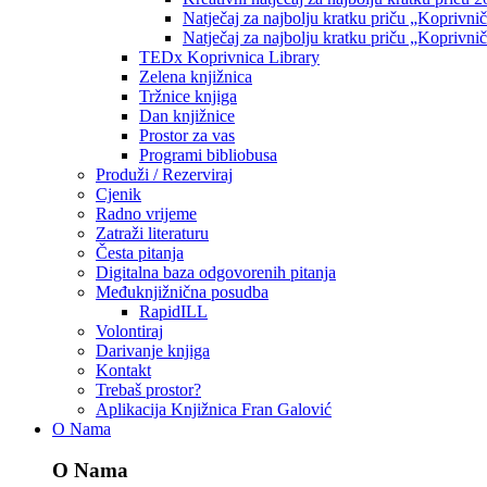
Natječaj za najbolju kratku priču „Koprivni
Natječaj za najbolju kratku priču „Koprivni
TEDx Koprivnica Library
Zelena knjižnica
Tržnice knjiga
Dan knjižnice
Prostor za vas
Programi bibliobusa
Produži / Rezerviraj
Cjenik
Radno vrijeme
Zatraži literaturu
Česta pitanja
Digitalna baza odgovorenih pitanja
Međuknjižnična posudba
RapidILL
Volontiraj
Darivanje knjiga
Kontakt
Trebaš prostor?
Aplikacija Knjižnica Fran Galović
O Nama
O Nama