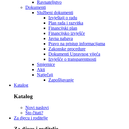
Ravnateljstvo
Dokumenti
Službeni dokumenti
Izvještaji o radu
Plan rada i razvitka
Financijski plan
Financijsko izvješće
Javna nabava
Pravo na pristup informacijama
Zakonske procedure
Dokumenti Upravnog vijeća
Izvješće o transparentnosti
Smjernice
Akti
Natječaji
Zapošljavanje
Katalog
Katalog
Novi naslovi
Što čitati?
Za djecu i roditelje
Za djecu i roditelje