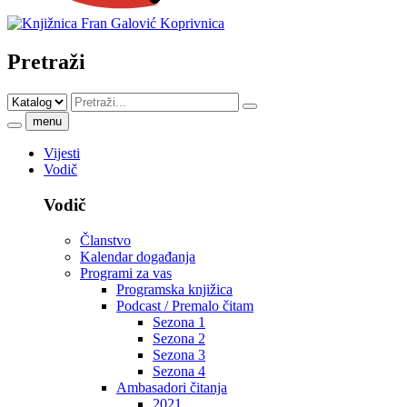
Pretraži
menu
Vijesti
Vodič
Vodič
Članstvo
Kalendar događanja
Programi za vas
Programska knjižica
Podcast / Premalo čitam
Sezona 1
Sezona 2
Sezona 3
Sezona 4
Ambasadori čitanja
2021.