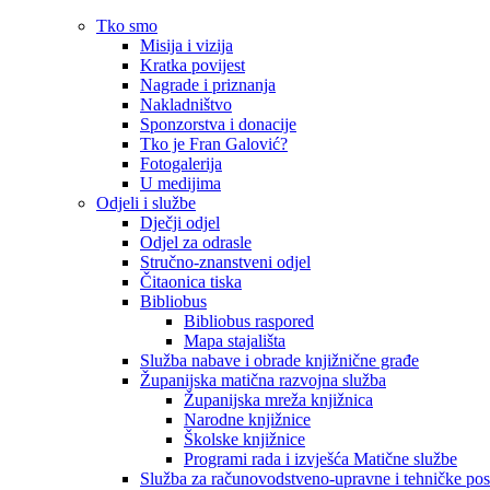
Tko smo
Misija i vizija
Kratka povijest
Nagrade i priznanja
Nakladništvo
Sponzorstva i donacije
Tko je Fran Galović?
Fotogalerija
U medijima
Odjeli i službe
Dječji odjel
Odjel za odrasle
Stručno-znanstveni odjel
Čitaonica tiska
Bibliobus
Bibliobus raspored
Mapa stajališta
Služba nabave i obrade knjižnične građe
Županijska matična razvojna služba
Županijska mreža knjižnica
Narodne knjižnice
Školske knjižnice
Programi rada i izvješća Matične službe
Služba za računovodstveno-upravne i tehničke po