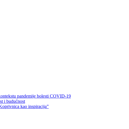
 kontekstu pandemije bolesti COVID-19
ost i budućnost
Koprivnica kao inspiracija”