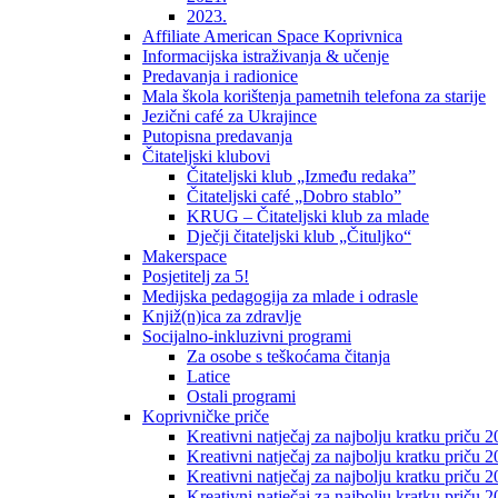
2023.
Affiliate American Space Koprivnica
Informacijska istraživanja & učenje
Predavanja i radionice
Mala škola korištenja pametnih telefona za starije
Jezični café za Ukrajince
Putopisna predavanja
Čitateljski klubovi
Čitateljski klub „Između redaka”
Čitateljski café „Dobro stablo”
KRUG – Čitateljski klub za mlade
Dječji čitateljski klub „Čituljko“
Makerspace
Posjetitelj za 5!
Medijska pedagogija za mlade i odrasle
Knjiž(n)ica za zdravlje
Socijalno-inkluzivni programi
Za osobe s teškoćama čitanja
Latice
Ostali programi
Koprivničke priče
Kreativni natječaj za najbolju kratku priču 2
Kreativni natječaj za najbolju kratku priču 
Kreativni natječaj za najbolju kratku priču 2
Kreativni natječaj za najbolju kratku priču 