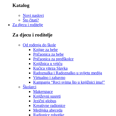
Katalog
Novi naslovi
Što čitati?
Za djecu i roditelje
Za djecu i roditelje
Od rođenja do škole
Knjige za bebe
Pričaonica za bebe
Pričaonica za predškolce
Knjižnica u vrtiću
Kućica viteza Slavka
Radoznalka i Radoznalko u svijetu medija
Virtualno i zabavno
Kampanja “Reci svima što u knjižnici ima!”
Školarci
Makerspace
Književni susreti
Jezični globus
Kreativne radionice
Medijska abeceda
Radionice robotike