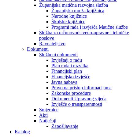
Županijska matična razvojna služba
Županijska mreža knjižnica
Narodne knjižnice
Školske knjižnice
Programi rada i izvješća Matične službe
Služba za računovodstveno-upravne i tehničke
poslove
Ravnateljstvo
Dokumenti
Službeni dokumenti
Izvještaji o radu
Plan rada i razvitka
Financijski plan
Financijsko izvješće
Javna nabava
Pravo na pristup informacijama
Zakonske procedure
Dokumenti Upravnog vijeća
Izvješće o transparentnosti
Smjernice
Akti
Natječaji
Zapošljavanje
Katalog