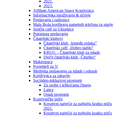
2021.
2023.
Affiliate American Space Koprivnica
Informacijska istraživanja & učenje
Predavanja i radionice
Mala škola korištenja pametnih telefona za starije
Jezični café za Ukrajince
Putopisna predavanja
Čitateljski klubovi
Čitateljski klub „Između redaka”
Čitateljski café „Dobro stablo”
KRUG – Čitateljski klub za mlade
Dječji čitateljski klub „Čituljko“
Makerspace
Posjetitelj za 5!
Medijska pedagogija za mlade i odrasle
Knjiž(n)ica za zdravlje
Socijalno-inkluzivni programi
Za osobe s teškoćama čitanja
Latice
Ostali programi
Koprivničke priče
Kreativni natječaj za najbolju kratku priču
2021.
Kreativni natječaj za najbolju kratku priču