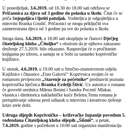
U ponedjeljak,
3.6.2019.
od 16.30 do 18.00 sati održava se
Pričaonica za djecu od 3 godine do polaska u školu
. Čitat će se
priča
Snjeguljica i ljutiti patuljak
. Voditeljica je odgojiteljica u
mirovini Branka Grudić. Pričaonici se mogu priključiti sva
zainteresirana djeca od 3 godine pa sve do polaska u školu.
Istoga dana,
3.6.2019.
u 18.00 sati okupljaju se članovi
Dječjeg
čitateljskog kluba „Čituljko“
s obzirom da je njihovo zakazano
druženje 27.5.2019. bilo otkazano. Raspravljat će o pročitanim
knjigama po izboru, a sastaju se u Sobi za sastanke koprivničke
knjižnice.
U utorak,
4.6.2019.
u 19.00 sati u Stručno-znanstvenom odjelu
Knjižnice i čitaonice „Fran Galović“ Koprivnica svojim će se
romanom prvijencem
„Starenje za početnike“
predstaviti poznata
koprivnička liječnica
Branka Erdelji-Štivić
. Uz autoricu o romanu
će govoriti urednica Milena Benini i Sandra Pocrnić Mlakar,
vlasnica i direktorica nakladničke kuće Beletra.Tema romana je
preispitivanje odnosa pred odlazak u mirovinu i kreativno rješenje
krize zrele dobi.
Udruga slijepih Koprivničko – križevačke županije povodom 5.
rođendana Čitateljskog kluba slijepih „Šišmiš“
, u petak,
7.6.2019.
godine s početkom u 10:00 sati organizira manifestaciju