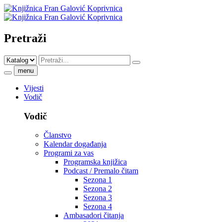
Pretraži
menu
Vijesti
Vodič
Vodič
Članstvo
Kalendar događanja
Programi za vas
Programska knjižica
Podcast / Premalo čitam
Sezona 1
Sezona 2
Sezona 3
Sezona 4
Ambasadori čitanja