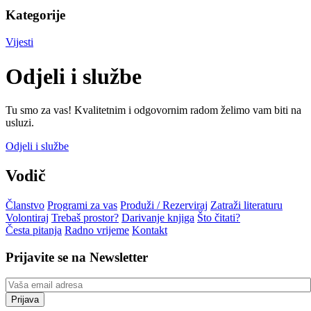
Kategorije
Vijesti
Odjeli i službe
Tu smo za vas! Kvalitetnim i odgovornim radom želimo vam biti na
usluzi.
Odjeli i službe
Vodič
Članstvo
Programi za vas
Produži / Rezerviraj
Zatraži literaturu
Volontiraj
Trebaš prostor?
Darivanje knjiga
Što čitati?
Česta pitanja
Radno vrijeme
Kontakt
Prijavite se na Newsletter