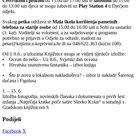
Četvrtkom i petkom
od 15.00 do 17.00 sati te
subotom
od 11.00
do 13.00 sati djeca se mogu zabaviti uz
Play Station 4
u Dječjem
odjelu.
Svakog
petka
održava se
Mala škola korištenja pametnih
telefona za starije osobe
od 15.00 do 16.00 sati u Sobi za sastanke
(1. kat). Voditelji su volonteri, a za sudjelovanje u programu
potrebno se prijaviti u Odjelu za odrasle, mailom na
petar@knjiznica-koprivnica.hr ili na 048/622-363 (kućni 108).
Od 1-9.6.. u izlozima Knjižnice mogu se vidjeti sljedeće izložbe:
• Ocean do neba – Uz 8.6., Svjetski dan oceana
• Hrvatska znanstvena fantastika – izbor knjiga
• Što je novo u lokalnom nakladništvu? – izbor iz naklade Šarenog
dućana i Figulusa
1. – 15. 6.
Izložba fotografija, novinskih članaka i dokumenata o prvih šest
izdanja „Natječaja kratke priče satire Slavko Kolar“ u suradnji s
Gradskom knjižnicom S
Podijeli
Facebook
X