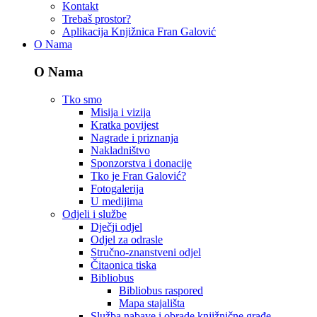
Kontakt
Trebaš prostor?
Aplikacija Knjižnica Fran Galović
O Nama
O Nama
Tko smo
Misija i vizija
Kratka povijest
Nagrade i priznanja
Nakladništvo
Sponzorstva i donacije
Tko je Fran Galović?
Fotogalerija
U medijima
Odjeli i službe
Dječji odjel
Odjel za odrasle
Stručno-znanstveni odjel
Čitaonica tiska
Bibliobus
Bibliobus raspored
Mapa stajališta
Služba nabave i obrade knjižnične građe