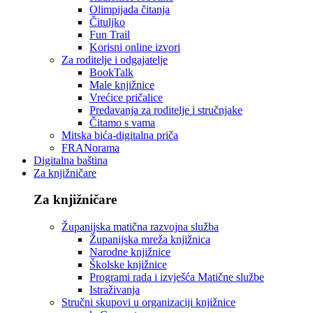
Olimpijada čitanja
Čituljko
Fun Trail
Korisni online izvori
Za roditelje i odgajatelje
BookTalk
Male knjižnice
Vrećice pričalice
Predavanja za roditelje i stručnjake
Čitamo s vama
Mitska bića-digitalna priča
FRANorama
Digitalna baština
Za knjižničare
Za knjižničare
Županijska matična razvojna služba
Županijska mreža knjižnica
Narodne knjižnice
Školske knjižnice
Programi rada i izvješća Matične službe
Istraživanja
Stručni skupovi u organizaciji knjižnice