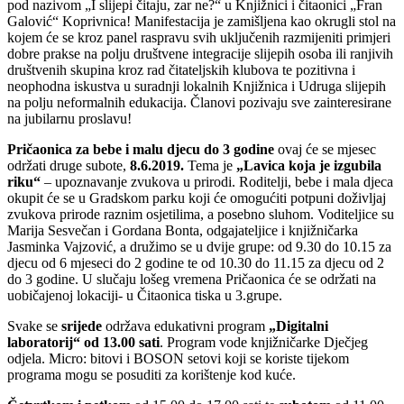
pod nazivom „I slijepi čitaju, zar ne?“ u Knjižnici i čitaonici „Fran
Galović“ Koprivnica! Manifestacija je zamišljena kao okrugli stol na
kojem će se kroz panel raspravu svih uključenih razmijeniti primjeri
dobre prakse na polju društvene integracije slijepih osoba ili ranjivih
društvenih skupina kroz rad čitateljskih klubova te pozitivna i
neophodna iskustva u suradnji lokalnih Knjižnica i Udruga slijepih
na polju neformalnih edukacija. Članovi pozivaju sve zainteresirane
na jubilarnu proslavu!
Pričaonica za bebe i malu djecu do 3 godine
ovaj će se mjesec
održati druge subote,
8.6.2019.
Tema je
„Lavica koja je izgubila
riku“
– upoznavanje zvukova u prirodi. Roditelji, bebe i mala djeca
okupit će se u Gradskom parku koji će omogućiti potpuni doživljaj
zvukova prirode raznim osjetilima, a posebno sluhom. Voditeljice su
Marija Sesvečan i Gordana Bonta, odgajateljice i knjižničarka
Jasminka Vajzović, a družimo se u dvije grupe: od 9.30 do 10.15 za
djecu od 6 mjeseci do 2 godine te od 10.30 do 11.15 za djecu od 2
do 3 godine. U slučaju lošeg vremena Pričaonica će se održati na
uobičajenoj lokaciji- u Čitaonica tiska u 3.grupe.
Svake se
srijede
održava edukativni program
„Digitalni
laboratorij“ od 13.00 sati
. Program vode knjižničarke Dječjeg
odjela. Micro: bitovi i BOSON setovi koji se koriste tijekom
programa mogu se posuditi za korištenje kod kuće.