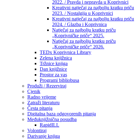
2022. / Pravda i nepravda u Koprivnici
Kreativni natječaj za najbolju kratku priču
2023. / Nostalgija u Koprivnici
Kreativni natječaj za najbolju kratku priču
2024. / Glazba i Koprivnica
Natječaj za najbolju kratku priču
„Koprivničke priče“ 2025.
Natječaj za najbolju kratku priču
„Koprivničke priče“ 2026.
TEDx Koprivnica Library
Zelena knjižnica
Tržnice knjiga
Dan knjižnice
Prostor za vas
Programi bibliobusa
Produži / Rezerviraj
Cjenik
Radno vrijeme
Zatraži literaturu
Česta pitanja
Digitalna baza odgovorenih pitanja
Međuknjižnična posudba
RapidILL
Volontiraj
Darivanje knjiga