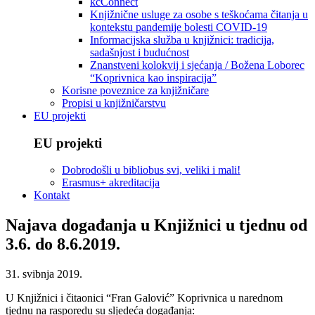
kcConnect
Knjižnične usluge za osobe s teškoćama čitanja u
kontekstu pandemije bolesti COVID-19
Informacijska služba u knjižnici: tradicija,
sadašnjost i budućnost
Znanstveni kolokvij i sjećanja / Božena Loborec
“Koprivnica kao inspiracija”
Korisne poveznice za knjižničare
Propisi u knjižničarstvu
EU projekti
EU projekti
Dobrodošli u bibliobus svi, veliki i mali!
Erasmus+ akreditacija
Kontakt
Najava događanja u Knjižnici u tjednu od
3.6. do 8.6.2019.
31. svibnja 2019.
U Knjižnici i čitaonici “Fran Galović” Koprivnica u narednom
tjednu na rasporedu su sljedeća događanja: