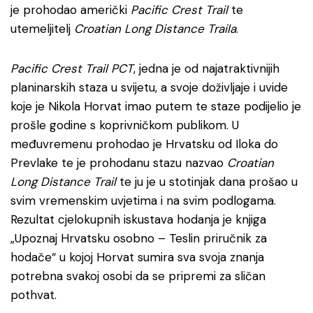
je prohodao američki
Pacific Crest Trail
te
utemeljitelj
Croatian Long Distance Traila
.
Pacific Crest Trail PCT
, jedna je od najatraktivnijih
planinarskih staza u svijetu, a svoje doživljaje i uvide
koje je Nikola Horvat imao putem te staze podijelio je
prošle godine s koprivničkom publikom. U
međuvremenu prohodao je Hrvatsku od Iloka do
Prevlake te je prohodanu stazu nazvao
Croatian
Long Distance Trail
te ju je u stotinjak dana prošao u
svim vremenskim uvjetima i na svim podlogama.
Rezultat cjelokupnih iskustava hodanja je knjiga
„Upoznaj Hrvatsku osobno – Teslin priručnik za
hodače“ u kojoj Horvat sumira sva svoja znanja
potrebna svakoj osobi da se pripremi za sličan
pothvat.