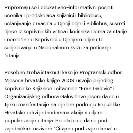
Pripremaju se i edukativno-informativni posjeti
učenika i predškolaca knjižnici i bibliobusu,
učlanjivanje prvašića u Dječji odjel i Bibliobus, susreti
djece iz koprivničkih vrtića i korisnika Doma za starije
i nemoćne u Koprivnici u Dječjem odjelu te
sudjelovanje u Nacionalnom kvizu za poticanje
ćitanja.
Posebno treba istaknuti kako je Programski odbor
Mjeseca hrvatske knjige 2009. usvojio prijedlog
koprivničke Knjižnice i čitaonice “Fran Galović” i
Organizacijskog odbora Galovićeve jeseni da se u
tijeku manifestacije na cijelom području Republike
Hrvatske održi jednodnevna akcija s ciljem
popularizacije čitanja. Predlaže se da se pod
zajedničkim nazivom “Čitajmo pod zvijezdama” u