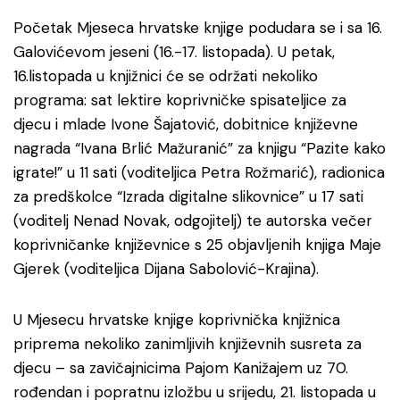
Početak Mjeseca hrvatske knjige podudara se i sa 16.
Galovićevom jeseni (16.-17. listopada). U petak,
16.listopada u knjižnici će se održati nekoliko
programa: sat lektire koprivničke spisateljice za
djecu i mlade Ivone Šajatović, dobitnice književne
nagrada “Ivana Brlić Mažuranić” za knjigu “Pazite kako
igrate!” u 11 sati (voditeljica Petra Rožmarić), radionica
za predškolce “Izrada digitalne slikovnice” u 17 sati
(voditelj Nenad Novak, odgojitelj) te autorska večer
koprivničanke književnice s 25 objavljenih knjiga Maje
Gjerek (voditeljica Dijana Sabolović-Krajina).
U Mjesecu hrvatske knjige koprivnička knjižnica
priprema nekoliko zanimljivih književnih susreta za
djecu – sa zavičajnicima Pajom Kanižajem uz 70.
rođendan i popratnu izložbu u srijedu, 21. listopada u