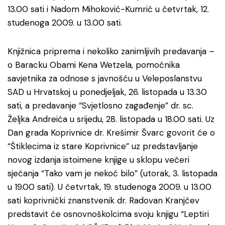
13.00 sati i Nadom Mihoković-Kumrić u četvrtak, 12.
studenoga 2009. u 13.00 sati.
Knjižnica priprema i nekoliko zanimljivih predavanja –
o Baracku Obami Kena Wetzela, pomoćnika
savjetnika za odnose s javnošću u Veleposlanstvu
SAD u Hrvatskoj u ponedjeljak, 26. listopada u 13.30
sati, a predavanje “Svjetlosno zagađenje” dr. sc.
Željka Andreića u srijedu, 28. listopada u 18.00 sati. Uz
Dan grada Koprivnice dr. Krešimir Švarc govorit će o
“Štiklecima iz stare Koprivnice” uz predstavljanje
novog izdanja istoimene knjige u sklopu večeri
sjećanja “Tako vam je nekoć bilo” (utorak, 3. listopada
u 19.00 sati). U četvrtak, 19. studenoga 2009. u 13.00
sati koprivnički znanstvenik dr. Radovan Kranjčev
predstavit će osnovnoškolcima svoju knjigu “Leptiri