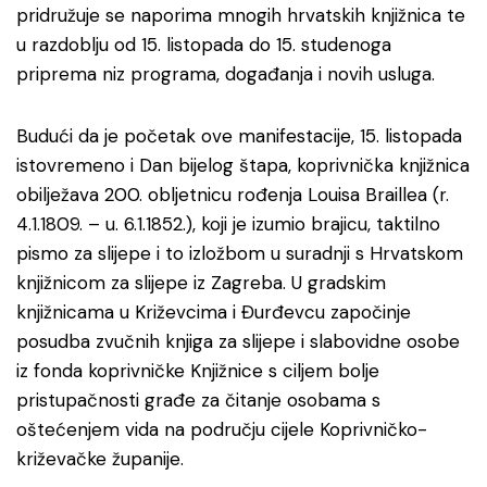
pridružuje se naporima mnogih hrvatskih knjižnica te
u razdoblju od 15. listopada do 15. studenoga
priprema niz programa, događanja i novih usluga.
Budući da je početak ove manifestacije, 15. listopada
istovremeno i Dan bijelog štapa, koprivnička knjižnica
obilježava 200. obljetnicu rođenja Louisa Braillea (r.
4.1.1809. – u. 6.1.1852.), koji je izumio brajicu, taktilno
pismo za slijepe i to izložbom u suradnji s Hrvatskom
knjižnicom za slijepe iz Zagreba. U gradskim
knjižnicama u Križevcima i Đurđevcu započinje
posudba zvučnih knjiga za slijepe i slabovidne osobe
iz fonda koprivničke Knjižnice s ciljem bolje
pristupačnosti građe za čitanje osobama s
oštećenjem vida na području cijele Koprivničko-
križevačke županije.