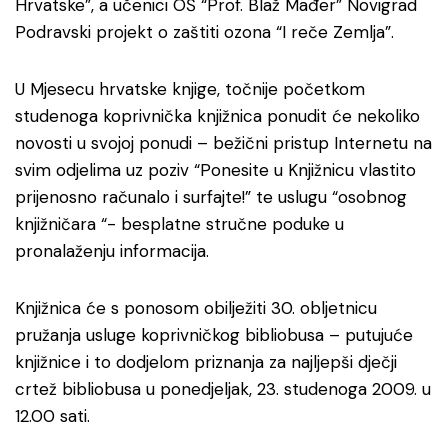
Hrvatske”, a učenici OŠ “Prof. Blaž Mađer” Novigrad
Podravski projekt o zaštiti ozona “I reče Zemlja”.
U Mjesecu hrvatske knjige, točnije početkom
studenoga koprivnička knjižnica ponudit će nekoliko
novosti u svojoj ponudi – bežični pristup Internetu na
svim odjelima uz poziv “Ponesite u Knjižnicu vlastito
prijenosno računalo i surfajte!” te uslugu “osobnog
knjižničara “- besplatne stručne poduke u
pronalaženju informacija.
Knjižnica će s ponosom obilježiti 30. obljetnicu
pružanja usluge koprivničkog bibliobusa – putujuće
knjižnice i to dodjelom priznanja za najljepši dječji
crtež bibliobusa u ponedjeljak, 23. studenoga 2009. u
12.00 sati.