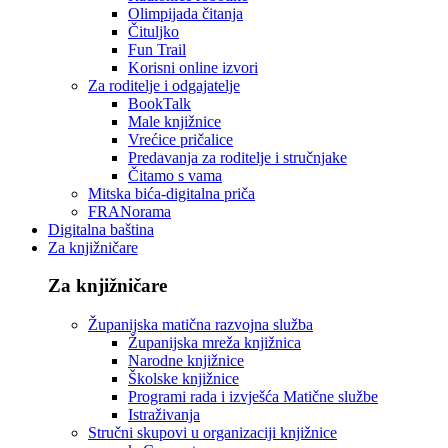
Olimpijada čitanja
Čituljko
Fun Trail
Korisni online izvori
Za roditelje i odgajatelje
BookTalk
Male knjižnice
Vrećice pričalice
Predavanja za roditelje i stručnjake
Čitamo s vama
Mitska bića-digitalna priča
FRANorama
Digitalna baština
Za knjižničare
Za knjižničare
Županijska matična razvojna služba
Županijska mreža knjižnica
Narodne knjižnice
Školske knjižnice
Programi rada i izvješća Matične službe
Istraživanja
Stručni skupovi u organizaciji knjižnice