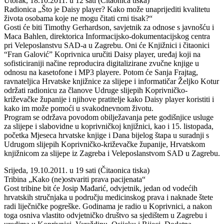
Utorak, 18.10.2011. u 12 sati (Čitaonica tiska)
Radionica „Što je Daisy player? Kako može unaprijediti kvalitetu
života osobama koje ne mogu čitati crni tisak?“
Gosti će biti Timothy Gerhardson, savjetnik za odnose s javnošću i
Maca Bahlen, direktorica Informacijsko-dokumentacijskog centra
pri Veleposlanstvu SAD-a u Zagrebu. Oni će Knjižnici i čitaonici
“Fran Galović” Koprivnica uručiti Daisy player, uređaj koji na
sofisticiraniji načine reproducira digitalizirane zvučne knjige u
odnosu na kasetofone i MP3 playere. Potom će Sanja Frajtag,
ravnateljica Hrvatske knjižnice za slijepe i informatičar Željko Kotur
održati radionicu za članove Udruge slijepih Koprivničko-
križevačke županije i njihove pratitelje kako Daisy player koristiti i
kako im može pomoći u svakodnevnom životu.
Program se održava povodom obilježavanja pete godišnjice usluge
za slijepe i slabovidne u koprivničkoj knjižnici, kao i 15. listopada,
početka Mjeseca hrvatske knjige i Dana bijelog štapa u suradnji s
Udrugom slijepih Koprivničko-križevačke županije, Hrvatskom
knjižnicom za slijepe iz Zagreba i Veleposlanstvom SAD u Zagrebu.
Srijeda, 19.10.2011. u 19 sati (Čitaonica tiska)
Tribina „Kako (ne)ostvariti prava pacijenata“
Gost tribine bit će Josip Mađarić, odvjetnik, jedan od vodećih
hrvatskih stručnjaka u području medicinskog prava i naknade štete
radi liječničke pogreške. Godinama je radio u Koprivnici, a nakon
toga osniva vlastito odvjetničko društvo sa sjedištem u Zagrebu i