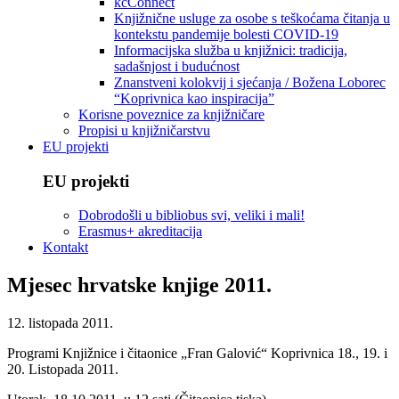
kcConnect
Knjižnične usluge za osobe s teškoćama čitanja u
kontekstu pandemije bolesti COVID-19
Informacijska služba u knjižnici: tradicija,
sadašnjost i budućnost
Znanstveni kolokvij i sjećanja / Božena Loborec
“Koprivnica kao inspiracija”
Korisne poveznice za knjižničare
Propisi u knjižničarstvu
EU projekti
EU projekti
Dobrodošli u bibliobus svi, veliki i mali!
Erasmus+ akreditacija
Kontakt
Mjesec hrvatske knjige 2011.
12. listopada 2011.
Programi Knjižnice i čitaonice „Fran Galović“ Koprivnica 18., 19. i
20. Listopada 2011.