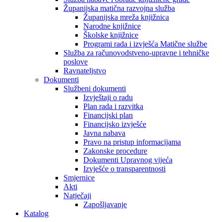
Županijska matična razvojna služba
Županijska mreža knjižnica
Narodne knjižnice
Školske knjižnice
Programi rada i izvješća Matične službe
Služba za računovodstveno-upravne i tehničke
poslove
Ravnateljstvo
Dokumenti
Službeni dokumenti
Izvještaji o radu
Plan rada i razvitka
Financijski plan
Financijsko izvješće
Javna nabava
Pravo na pristup informacijama
Zakonske procedure
Dokumenti Upravnog vijeća
Izvješće o transparentnosti
Smjernice
Akti
Natječaji
Zapošljavanje
Katalog