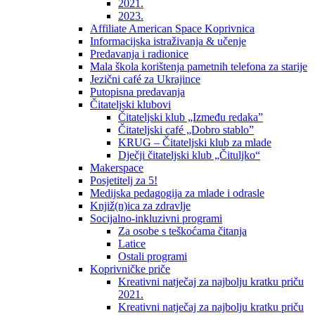
2021.
2023.
Affiliate American Space Koprivnica
Informacijska istraživanja & učenje
Predavanja i radionice
Mala škola korištenja pametnih telefona za starije
Jezični café za Ukrajince
Putopisna predavanja
Čitateljski klubovi
Čitateljski klub „Između redaka”
Čitateljski café „Dobro stablo”
KRUG – Čitateljski klub za mlade
Dječji čitateljski klub „Čituljko“
Makerspace
Posjetitelj za 5!
Medijska pedagogija za mlade i odrasle
Knjiž(n)ica za zdravlje
Socijalno-inkluzivni programi
Za osobe s teškoćama čitanja
Latice
Ostali programi
Koprivničke priče
Kreativni natječaj za najbolju kratku priču
2021.
Kreativni natječaj za najbolju kratku priču