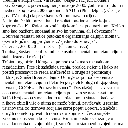
uredima u Koprivnici, Varaždinu, Osijeku i Rijeci. Dodatna
usavršavanja iz prava osiguranja imao je 2000. godine u Londonu i
medicinskog prava 2006. godine u SAD-u (Philadelphia). Čest je
gost TV emisija koje se bave zaštitom prava pacijenata.
Na tribini će biti prezentirani i rezultati on-line ankete koju je
koprivnička Knjižnica provodila tijekom ljeta pod nazivom „Koliko
smo kao pacijenti upoznati sa svojim pravima, ali i obvezama?“
Dobiveni rezultati bit će putokaz u organiziranju daljnjih tribina u
okviru knjižničnog programa „Zajedno do zdravlja“.
Četvrtak, 20.10.2011. u 18 sati (Čitaonica tiska)
Tribina „Sustavna skrb za odrasle osobe s mentalnom retardacijom –
stalni izazovi i rješenja“ .
Tribinu organizira Udruga za pomoć osobama s mentalnom
retardacijom. Presjek sadašnjeg stanja, pregled rješenja i kako ga
postići predstavit će Neda Mišćević iz Udruge za promicanje
inkluzije, Siniša Bosanac, tajnik Udruge za pomoć osobama s
mentalnom retardacijom i Petar Ivegeš, defektolog i dugogodišnji
ravnatelj COOR-a „Podravsko sunce“. Dosadašnji sustav skrbi o
osobama s mentalnom retardacijom pokazao se neadekvatnim.
Veliki broj osoba s mentalnom retardacijom, u situaciji kada se
njihova obitelj više o njima ne može brinuti, završavaju u raznim
ustanovama od domova socijalne skrbi poput Lobora, Stančića i
drugih do nekih privatnih domova u kojima su često smješteni
zajedno s duševnim bolesnicima. Humani pristup sadržan je u
ostanku osoba u svojoj obitelji, smješteni u stambenim zajednicama i