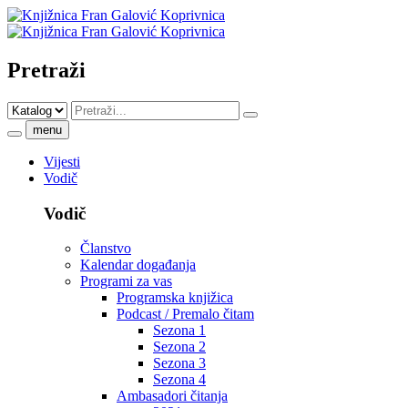
Pretraži
menu
Vijesti
Vodič
Vodič
Članstvo
Kalendar događanja
Programi za vas
Programska knjižica
Podcast / Premalo čitam
Sezona 1
Sezona 2
Sezona 3
Sezona 4
Ambasadori čitanja