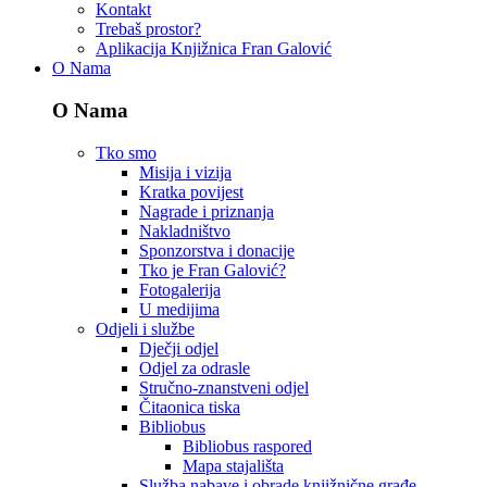
Kontakt
Trebaš prostor?
Aplikacija Knjižnica Fran Galović
O Nama
O Nama
Tko smo
Misija i vizija
Kratka povijest
Nagrade i priznanja
Nakladništvo
Sponzorstva i donacije
Tko je Fran Galović?
Fotogalerija
U medijima
Odjeli i službe
Dječji odjel
Odjel za odrasle
Stručno-znanstveni odjel
Čitaonica tiska
Bibliobus
Bibliobus raspored
Mapa stajališta
Služba nabave i obrade knjižnične građe