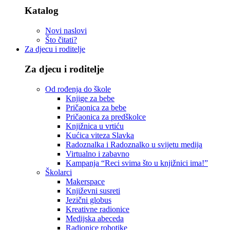
Katalog
Novi naslovi
Što čitati?
Za djecu i roditelje
Za djecu i roditelje
Od rođenja do škole
Knjige za bebe
Pričaonica za bebe
Pričaonica za predškolce
Knjižnica u vrtiću
Kućica viteza Slavka
Radoznalka i Radoznalko u svijetu medija
Virtualno i zabavno
Kampanja “Reci svima što u knjižnici ima!”
Školarci
Makerspace
Književni susreti
Jezični globus
Kreativne radionice
Medijska abeceda
Radionice robotike