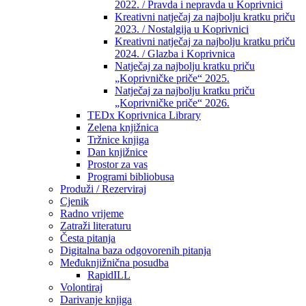
2022. / Pravda i nepravda u Koprivnici
Kreativni natječaj za najbolju kratku priču
2023. / Nostalgija u Koprivnici
Kreativni natječaj za najbolju kratku priču
2024. / Glazba i Koprivnica
Natječaj za najbolju kratku priču
„Koprivničke priče“ 2025.
Natječaj za najbolju kratku priču
„Koprivničke priče“ 2026.
TEDx Koprivnica Library
Zelena knjižnica
Tržnice knjiga
Dan knjižnice
Prostor za vas
Programi bibliobusa
Produži / Rezerviraj
Cjenik
Radno vrijeme
Zatraži literaturu
Česta pitanja
Digitalna baza odgovorenih pitanja
Međuknjižnična posudba
RapidILL
Volontiraj
Darivanje knjiga