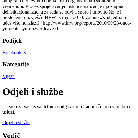
okupirani u dnevnim boravcima i organiziranim slobodnim
vremenom. Proces spriječavanja institucionalizacije i postupna
deinstitucionalizacija za sada se odvija sporo i trnovito što je i
predočeno u izvješću HRW iz rujna 2010. godine „Kad jednom
uđeš više ne izlaziš“ http://www.hrw.org/reports/2010/09/23/once-
you-enter-you-never-leave-0
Podijeli
Facebook
X
Kategorije
Vijesti
Odjeli i službe
Tu smo za vas! Kvalitetnim i odgovornim radom želimo vam biti na
usluzi.
Odjeli i službe
Vodič