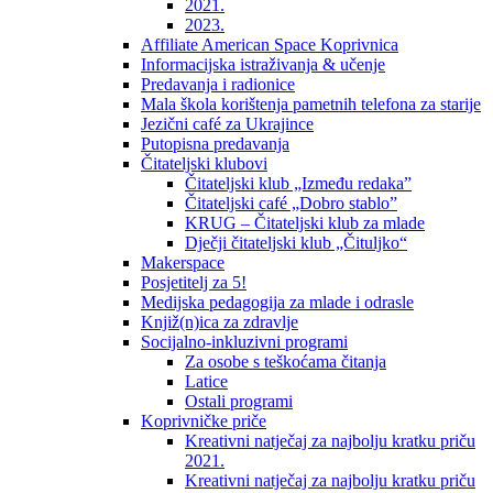
2021.
2023.
Affiliate American Space Koprivnica
Informacijska istraživanja & učenje
Predavanja i radionice
Mala škola korištenja pametnih telefona za starije
Jezični café za Ukrajince
Putopisna predavanja
Čitateljski klubovi
Čitateljski klub „Između redaka”
Čitateljski café „Dobro stablo”
KRUG – Čitateljski klub za mlade
Dječji čitateljski klub „Čituljko“
Makerspace
Posjetitelj za 5!
Medijska pedagogija za mlade i odrasle
Knjiž(n)ica za zdravlje
Socijalno-inkluzivni programi
Za osobe s teškoćama čitanja
Latice
Ostali programi
Koprivničke priče
Kreativni natječaj za najbolju kratku priču
2021.
Kreativni natječaj za najbolju kratku priču