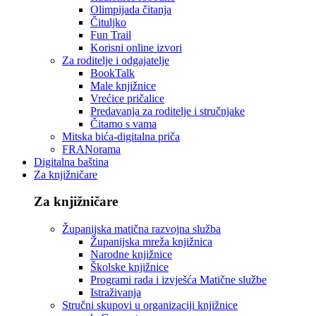
Olimpijada čitanja
Čituljko
Fun Trail
Korisni online izvori
Za roditelje i odgajatelje
BookTalk
Male knjižnice
Vrećice pričalice
Predavanja za roditelje i stručnjake
Čitamo s vama
Mitska bića-digitalna priča
FRANorama
Digitalna baština
Za knjižničare
Za knjižničare
Županijska matična razvojna služba
Županijska mreža knjižnica
Narodne knjižnice
Školske knjižnice
Programi rada i izvješća Matične službe
Istraživanja
Stručni skupovi u organizaciji knjižnice