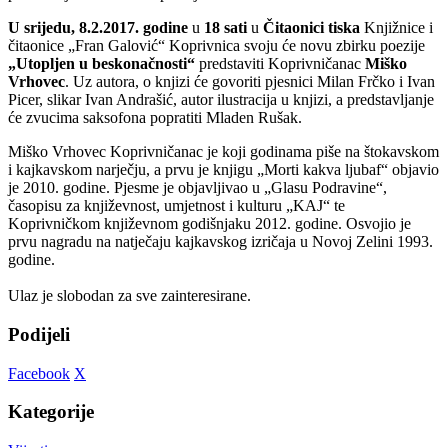
U srijedu, 8.2.2017. godine
u
18 sati
u
Čitaonici tiska
Knjižnice i
čitaonice „Fran Galović“ Koprivnica svoju će novu zbirku poezije
„Utopljen u beskonačnosti“
predstaviti Koprivničanac
Miško
Vrhovec
. Uz autora, o knjizi će govoriti pjesnici Milan Frčko i Ivan
Picer, slikar Ivan Andrašić, autor ilustracija u knjizi, a predstavljanje
će zvucima saksofona popratiti Mladen Rušak.
Miško Vrhovec Koprivničanac je koji godinama piše na štokavskom
i kajkavskom narječju, a prvu je knjigu „Morti kakva ljubaf“ objavio
je 2010. godine. Pjesme je objavljivao u „Glasu Podravine“,
časopisu za književnost, umjetnost i kulturu „KAJ“ te
Koprivničkom književnom godišnjaku 2012. godine. Osvojio je
prvu nagradu na natječaju kajkavskog izričaja u Novoj Zelini 1993.
godine.
Ulaz je slobodan za sve zainteresirane.
Podijeli
Facebook
X
Kategorije