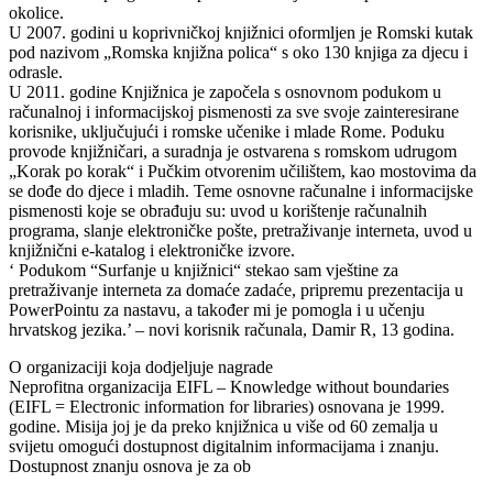
okolice.
U 2007. godini u koprivničkoj knjižnici oformljen je Romski kutak
pod nazivom „Romska knjižna polica“ s oko 130 knjiga za djecu i
odrasle.
U 2011. godine Knjižnica je započela s osnovnom podukom u
računalnoj i informacijskoj pismenosti za sve svoje zainteresirane
korisnike, uključujući i romske učenike i mlade Rome. Poduku
provode knjižničari, a suradnja je ostvarena s romskom udrugom
„Korak po korak“ i Pučkim otvorenim učilištem, kao mostovima da
se dođe do djece i mladih. Teme osnovne računalne i informacijske
pismenosti koje se obrađuju su: uvod u korištenje računalnih
programa, slanje elektroničke pošte, pretraživanje interneta, uvod u
knjižnični e-katalog i elektroničke izvore.
‘ Podukom “Surfanje u knjižnici“ stekao sam vještine za
pretraživanje interneta za domaće zadaće, pripremu prezentacija u
PowerPointu za nastavu, a također mi je pomogla i u učenju
hrvatskog jezika.’ – novi korisnik računala, Damir R, 13 godina.
O organizaciji koja dodjeljuje nagrade
Neprofitna organizacija EIFL – Knowledge without boundaries
(EIFL = Electronic information for libraries) osnovana je 1999.
godine. Misija joj je da preko knjižnica u više od 60 zemalja u
svijetu omogući dostupnost digitalnim informacijama i znanju.
Dostupnost znanju osnova je za ob