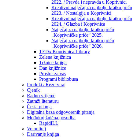
2022. / Pravda i nepravda u Koprivnici
Kreativni natječaj za najbolju kratku priču
2023. / Nostalgija u Koprivnici
Kreativni natječaj za najbolju kratku priču
2024. / Glazba i Koprivnica
Natječaj za najbolju kratku priču
„Koprivničke priče“ 2025.
Natječaj za najbolju kratku priču
„Koprivničke priče“ 2026.
TEDx Koprivnica Library
Zelena knjižnica
Tržnice knjiga
Dan knjižnice
Prostor za vas
Programi bibliobusa
Produži / Rezerviraj
Cjenik
Radno vrijeme
Zatraži literaturu
Česta pitanja
Digitalna baza odgovorenih pitanja
Međuknjižnična posudba
RapidILL
Volontiraj
Darivanje knjiga