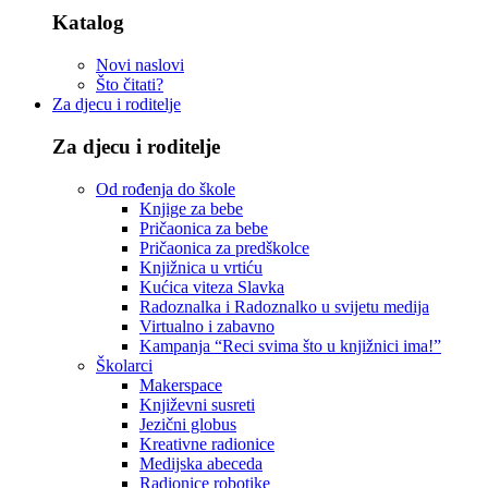
Katalog
Novi naslovi
Što čitati?
Za djecu i roditelje
Za djecu i roditelje
Od rođenja do škole
Knjige za bebe
Pričaonica za bebe
Pričaonica za predškolce
Knjižnica u vrtiću
Kućica viteza Slavka
Radoznalka i Radoznalko u svijetu medija
Virtualno i zabavno
Kampanja “Reci svima što u knjižnici ima!”
Školarci
Makerspace
Književni susreti
Jezični globus
Kreativne radionice
Medijska abeceda
Radionice robotike