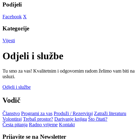
Podijeli
Facebook
X
Kategorije
Vijesti
Odjeli i službe
Tu smo za vas! Kvalitetnim i odgovornim radom želimo vam biti na
usluzi.
Odjeli i službe
Vodič
Članstvo
Programi za vas
Produži / Rezerviraj
Zatraži literaturu
Volontiraj
Trebaš prostor?
Darivanje knjiga
Što čitati?
Česta pitanja
Radno vrijeme
Kontakt
Prijavite se na Newsletter