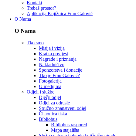
Kontakt
Trebaš prostor?
Aplikacija Knjižnica Fran Galović
O Nama
O Nama
Tko smo
Misija i vizija
Kratka povijest
Nagrade i priznanja
Nakladništvo
Sponzorstva i donacije
Tko je Fran Galović?
Fotogalerija
U medijima
Odjeli i službe
Dječji odjel
Odjel za odrasle
Stručno-znanstveni odjel
Čitaonica tiska
Bibliobus
Bibliobus raspored
Mapa stajališta
Služba nabave i obrade knjižnične građe