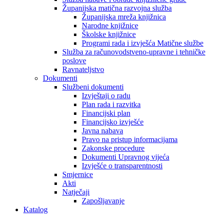
Županijska matična razvojna služba
Županijska mreža knjižnica
Narodne knjižnice
Školske knjižnice
Programi rada i izvješća Matične službe
Služba za računovodstveno-upravne i tehničke
poslove
Ravnateljstvo
Dokumenti
Službeni dokumenti
Izvještaji o radu
Plan rada i razvitka
Financijski plan
Financijsko izvješće
Javna nabava
Pravo na pristup informacijama
Zakonske procedure
Dokumenti Upravnog vijeća
Izvješće o transparentnosti
Smjernice
Akti
Natječaji
Zapošljavanje
Katalog