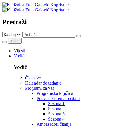
Pretraži
menu
Vijesti
Vodič
Vodič
Članstvo
Kalendar događanja
Programi za vas
Programska knjižica
Podcast / Premalo čitam
Sezona 1
Sezona 2
Sezona 3
Sezona 4
Ambasadori čitanja