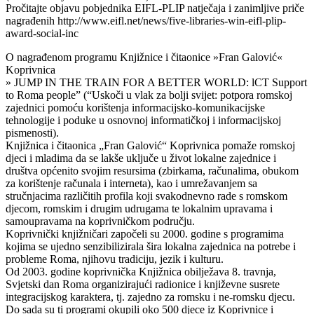
Pročitajte objavu pobjednika EIFL-PLIP natječaja i zanimljive priče
nagrađenih http://www.eifl.net/news/five-libraries-win-eifl-plip-
award-social-inc
O nagrađenom programu Knjižnice i čitaonice »Fran Galović«
Koprivnica
» JUMP IN THE TRAIN FOR A BETTER WORLD: lCT Support
to Roma people” (“Uskoči u vlak za bolji svijet: potpora romskoj
zajednici pomoću korištenja informacijsko-komunikacijske
tehnologije i poduke u osnovnoj informatičkoj i informacijskoj
pismenosti).
Knjižnica i čitaonica „Fran Galović“ Koprivnica pomaže romskoj
djeci i mladima da se lakše uključe u život lokalne zajednice i
društva općenito svojim resursima (zbirkama, računalima, obukom
za korištenje računala i interneta), kao i umrežavanjem sa
stručnjacima različitih profila koji svakodnevno rade s romskom
djecom, romskim i drugim udrugama te lokalnim upravama i
samoupravama na koprivničkom području.
Koprivnički knjižničari započeli su 2000. godine s programima
kojima se ujedno senzibilizirala šira lokalna zajednica na potrebe i
probleme Roma, njihovu tradiciju, jezik i kulturu.
Od 2003. godine koprivnička Knjižnica obilježava 8. travnja,
Svjetski dan Roma organizirajući radionice i književne susrete
integracijskog karaktera, tj. zajedno za romsku i ne-romsku djecu.
Do sada su ti programi okupili oko 500 djece iz Koprivnice i