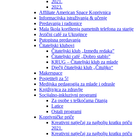
2021.
2023.
Affiliate American Space Koprivnica
Informacijska istraživanja & učenje
Predavanja i radionice
Mala škola korištenja pametnih telefona za starije
Jezični café za Ukrajince
Putopisna predavanja
Čitateljski klubovi
Čitateljski klub „Između redaka”
Čitateljski café „Dobro stablo”
KRUG – Čitateljski klub za mlade
Dječji čitateljski klub „Čituljko“
Makerspace
Posjetitelj za 5!
Medijska pedagogija za mlade i odrasle
Knjiž(n)ica za zdravlje
Socijalno-inkluzivni programi
Za osobe s teškoćama čitanja
Latice
Ostali programi
Koprivničke priče
Kreativni natječaj za najbolju kratku priču
2021.
Kreativni natječaj za najbolju kratku priču