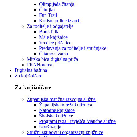
Olimpijada čitanja
Čituljko
Fun Trail
Korisni online izvori
Za roditelje i odgajatelje
BookTalk
Male knjižnice
Vrećice pričalice
Predavanja za roditelje i stručnjake
Čitamo s vama
Mitska bića-digitalna priča
FRANorama
Digitalna baština
Za knjižničare
Za knjižničare
Županijska matična razvojna služba
Županijska mreža knjižnica
Narodne knjižnice
Školske knjižnice
Programi rada i izvješća Matične službe
Istraživanja
Stručni skupovi u organizaciji knjižnice