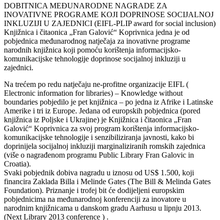
DOBITNICA MEĐUNARODNE NAGRADE ZA
INOVATIVNE PROGRAME KOJI DOPRINOSE SOCIJALNOJ
INKLUZIJI U ZAJEDNICI (EIFL-PLIP award for social inclusion)
Knjižnica i čitaonica „Fran Galović“ Koprivnica jedna je od
pobjednica međunarodnog natječaja za inovativne programe
narodnih knjižnica koji pomoću korištenja informacijsko-
komunikacijske tehnologije doprinose socijalnoj inkluziji u
zajednici.
Na trećem po redu natječaju ne-profitne organizacije EIFL (
Electronic information for libraries) – Knowledge without
boundaries pobjedilo je pet knjižnica – po jedna iz Afrike i Latinske
Amerike i tri iz Europe. Jedana od europskih pobjednica (pored
knjižnica iz Poljske i Ukrajine) je Knjižnica i čitaonica „Fran
Galović“ Koprivnica za svoj program korištenja informacijsko-
komunikacijske tehnologije i senzibiliziranja javnosti, kako bi
doprinijela socijalnoj inkluziji marginaliziranih romskih zajednica
(više o nagrađenom programu Public Library Fran Galovic in
Croatia).
Svaki pobjednik dobiva nagradu u iznosu od US$ 1.500, koji
financira Zaklada Billa i Melinde Gates (The Bill & Melinda Gates
Foundation). Priznanje i trofej bit će dodijeljeni europskim
pobjednicima na međunarodnoj konferenciji za inovatore u
narodnim knjižnicama u danskom gradu Aarhusu u lipnju 2013.
(Next Library 2013 conference ) .