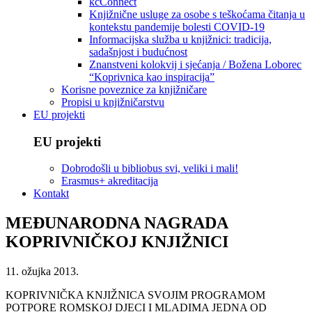
kcConnect
Knjižnične usluge za osobe s teškoćama čitanja u
kontekstu pandemije bolesti COVID-19
Informacijska služba u knjižnici: tradicija,
sadašnjost i budućnost
Znanstveni kolokvij i sjećanja / Božena Loborec
“Koprivnica kao inspiracija”
Korisne poveznice za knjižničare
Propisi u knjižničarstvu
EU projekti
EU projekti
Dobrodošli u bibliobus svi, veliki i mali!
Erasmus+ akreditacija
Kontakt
MEĐUNARODNA NAGRADA
KOPRIVNIČKOJ KNJIŽNICI
11. ožujka 2013.
KOPRIVNIČKA KNJIŽNICA SVOJIM PROGRAMOM
POTPORE ROMSKOJ DJECI I MLADIMA JEDNA OD