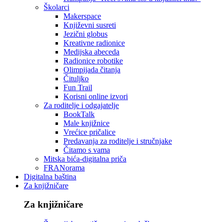
Školarci
Makerspace
Književni susreti
Jezični globus
Kreativne radionice
Medijska abeceda
Radionice robotike
Olimpijada čitanja
Čituljko
Fun Trail
Korisni online izvori
Za roditelje i odgajatelje
BookTalk
Male knjižnice
Vrećice pričalice
Predavanja za roditelje i stručnjake
Čitamo s vama
Mitska bića-digitalna priča
FRANorama
Digitalna baština
Za knjižničare
Za knjižničare