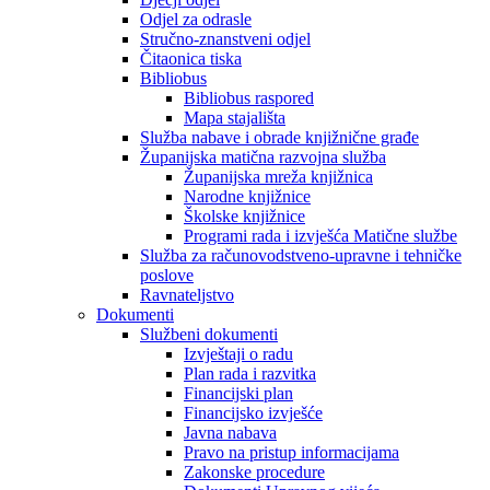
Odjel za odrasle
Stručno-znanstveni odjel
Čitaonica tiska
Bibliobus
Bibliobus raspored
Mapa stajališta
Služba nabave i obrade knjižnične građe
Županijska matična razvojna služba
Županijska mreža knjižnica
Narodne knjižnice
Školske knjižnice
Programi rada i izvješća Matične službe
Služba za računovodstveno-upravne i tehničke
poslove
Ravnateljstvo
Dokumenti
Službeni dokumenti
Izvještaji o radu
Plan rada i razvitka
Financijski plan
Financijsko izvješće
Javna nabava
Pravo na pristup informacijama
Zakonske procedure