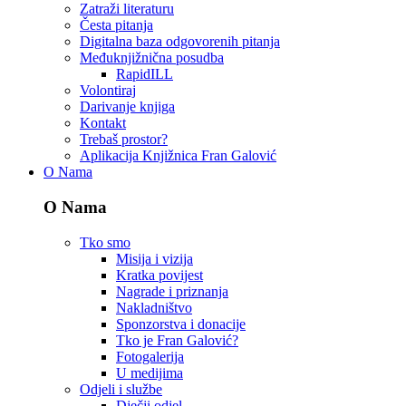
Zatraži literaturu
Česta pitanja
Digitalna baza odgovorenih pitanja
Međuknjižnična posudba
RapidILL
Volontiraj
Darivanje knjiga
Kontakt
Trebaš prostor?
Aplikacija Knjižnica Fran Galović
O Nama
O Nama
Tko smo
Misija i vizija
Kratka povijest
Nagrade i priznanja
Nakladništvo
Sponzorstva i donacije
Tko je Fran Galović?
Fotogalerija
U medijima
Odjeli i službe
Dječji odjel