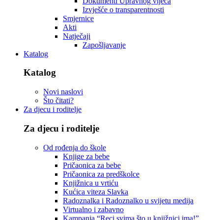
Dokumenti Upravnog vijeća
Izvješće o transparentnosti
Smjernice
Akti
Natječaji
Zapošljavanje
Katalog
Katalog
Novi naslovi
Što čitati?
Za djecu i roditelje
Za djecu i roditelje
Od rođenja do škole
Knjige za bebe
Pričaonica za bebe
Pričaonica za predškolce
Knjižnica u vrtiću
Kućica viteza Slavka
Radoznalka i Radoznalko u svijetu medija
Virtualno i zabavno
Kampanja “Reci svima što u knjižnici ima!”