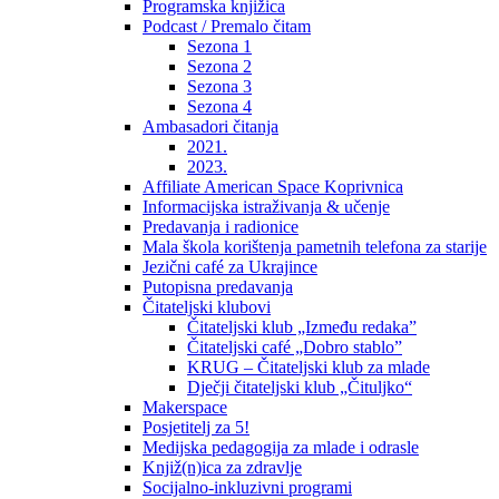
Programska knjižica
Podcast / Premalo čitam
Sezona 1
Sezona 2
Sezona 3
Sezona 4
Ambasadori čitanja
2021.
2023.
Affiliate American Space Koprivnica
Informacijska istraživanja & učenje
Predavanja i radionice
Mala škola korištenja pametnih telefona za starije
Jezični café za Ukrajince
Putopisna predavanja
Čitateljski klubovi
Čitateljski klub „Između redaka”
Čitateljski café „Dobro stablo”
KRUG – Čitateljski klub za mlade
Dječji čitateljski klub „Čituljko“
Makerspace
Posjetitelj za 5!
Medijska pedagogija za mlade i odrasle
Knjiž(n)ica za zdravlje
Socijalno-inkluzivni programi