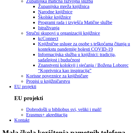
Županijska matična razvojna služba
Županijska mreža knjižnica
Narodne knjižnice
Školske knjižnice
Programi rada i izvješća Matične službe
Istraživanja
Stručni skupovi u organizaciji knjižnice
kcConnect
Knjižnične usluge za osobe s teškoćama čitanja u
kontekstu pandemije bolesti COVID-19
Informacijska služba u knjižnici: tradicija,
sadašnjost i budućnost
Znanstveni kolokvij i sjećanja / Božena Loborec
“Koprivnica kao inspiracija”
Korisne poveznice za knjižničare
Propisi u knjižničarstvu
EU projekti
EU projekti
Dobrodošli u bibliobus svi, veliki i mali!
Erasmus+ akreditacija
Kontakt
Mala škola korištenja pametnih telefona