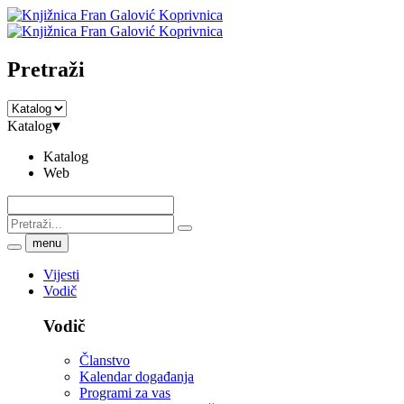
Pretraži
Katalog
▾
Katalog
Web
menu
Vijesti
Vodič
Vodič
Članstvo
Kalendar događanja
Programi za vas