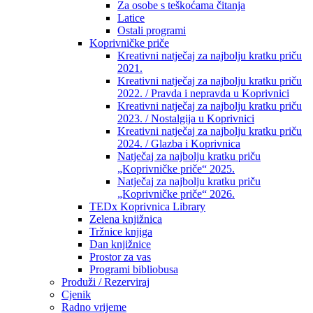
Za osobe s teškoćama čitanja
Latice
Ostali programi
Koprivničke priče
Kreativni natječaj za najbolju kratku priču
2021.
Kreativni natječaj za najbolju kratku priču
2022. / Pravda i nepravda u Koprivnici
Kreativni natječaj za najbolju kratku priču
2023. / Nostalgija u Koprivnici
Kreativni natječaj za najbolju kratku priču
2024. / Glazba i Koprivnica
Natječaj za najbolju kratku priču
„Koprivničke priče“ 2025.
Natječaj za najbolju kratku priču
„Koprivničke priče“ 2026.
TEDx Koprivnica Library
Zelena knjižnica
Tržnice knjiga
Dan knjižnice
Prostor za vas
Programi bibliobusa
Produži / Rezerviraj
Cjenik
Radno vrijeme