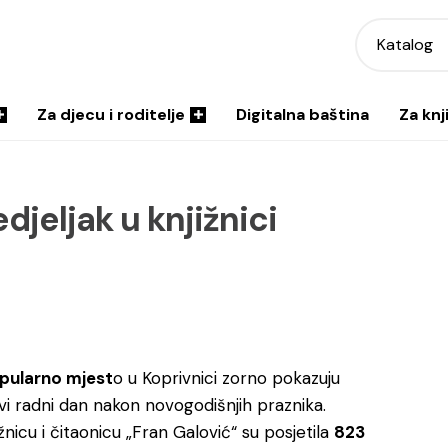
Katalog
Za djecu i roditelje
Digitalna baština
Za knj
djeljak u knjižnici
pularno mjest
o u Koprivnici zorno pokazuju
 prvi radni dan nakon novogodišnjih praznika.
ižnicu i čitaonicu „Fran Galović“ su posjetila
823