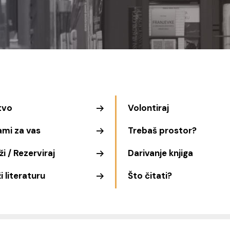
tvo
Volontiraj
ami za vas
Trebaš prostor?
i / Rezerviraj
Darivanje knjiga
i literaturu
Što čitati?