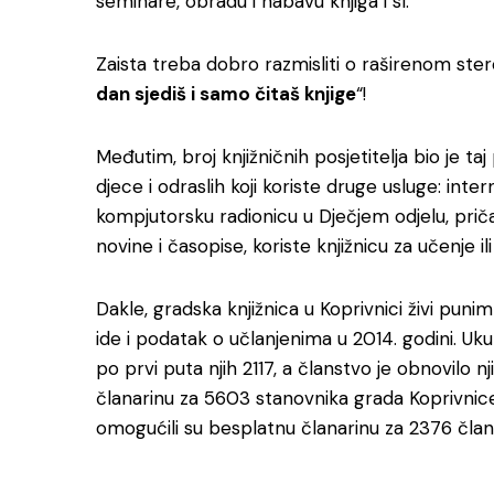
seminare, obradu i nabavu knjiga i sl.
Zaista treba dobro razmisliti o raširenom ster
dan sjediš i samo čitaš knjige
“!
Međutim, broj knjižničnih posjetitelja bio je ta
djece i odraslih koji koriste druge usluge: in
kompjutorsku radionicu u Dječjem odjelu, priča
novine i časopise, koriste knjižnicu za učenje il
Dakle, gradska knjižnica u Koprivnici živi pun
ide i podatak o učlanjenima u 2014. godini. Uk
po prvi puta njih 2117, a članstvo je obnovilo 
članarinu za 5603 stanovnika grada Koprivnice
omogućili su besplatnu članarinu za 2376 član