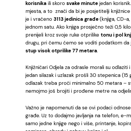
korisnika
ili skoro
svake minute
jedan korisnik
mjesta, a to znači da bi je posjetitelji knjižnic
je i vraćeno
3113 jedinica građe
(knjiga, CD-a,
jednom satu. Ako knjiga prosječno teži 0,5 kil
prenijeli kroz svoje ruke otprilike
tonu i pol kn
drugu, pri čemu ćemo se voditi podatkom da j
stup visok otprilike 77 metara
.
Knjižničari Odjela za odrasle morali su odlaziti
jedan silazak i uzlazak prošli 30 stepenica (15 
odlazak treba proći minimalno 50 metara –
nemojmo još brojiti i prođene metre na odje
Važno je napomenuti da se ovi podaci odnos
građe. Uz to dodajmo javljanja na telefon, e-
samo jedne knjige nego i više, printanje, kop