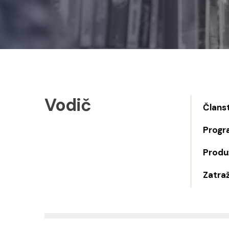
Vodič
Člans
Progr
Produž
Zatraž