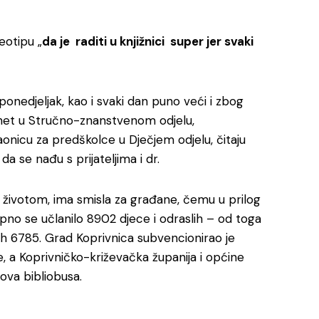
eotipu „
da je raditi u knjižnici super jer svaki
j ponedjeljak, kao i svaki dan puno veći i zbog
ternet u Stručno-znanstvenom odjelu,
onicu za predškolce u Dječjem odjelu, čitaju
i da se nađu s prijateljima i dr.
im životom, ima smisla za građane, čemu u prilog
upno se učlanilo 8902 djece i odraslih – od toga
njih 6785. Grad Koprivnica subvencionirao je
, a Koprivničko-križevačka županija i općine
ova bibliobusa.