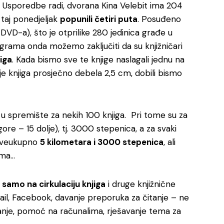
. Usporedbe radi, dvorana Kina Velebit ima 204
e taj ponedjeljak
popunili četiri puta
. Posuđeno
 DVD-a), što je otprilike 280 jedinica građe u
ograma onda možemo zaključiti da su knjižničari
jiga
. Kada bismo sve te knjige naslagali jednu na
e knjiga prosječno debela 2,5 cm, dobili bismo
 i u spremište za nekih 100 knjiga. Pri tome su za
gore – 15 dolje), tj. 3000 stepenica, a za svaki
 sveukupno
5 kilometara i 3000 stepenica
, ali
lima…
e
samo na cirkulaciju knjiga
i druge knjižnične
mail, Facebook, davanje preporuka za čitanje – ne
iranje, pomoć na računalima, rješavanje tema za