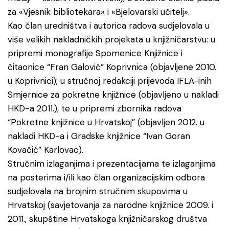
za «Vjesnik bibliotekara» i «Bjelovarski učitelj».
Kao član uredništva i autorica radova sudjelovala u
više velikih nakladničkih projekata u knjižničarstvu: u
pripremi monografije Spomenice Knjižnice i
čitaonice “Fran Galović” Koprivnica (objavljene 2010.
u Koprivnici); u stručnoj redakciji prijevoda IFLA-inih
Smjernice za pokretne knjižnice (objavljeno u nakladi
HKD-a 2011.), te u pripremi zbornika radova
“Pokretne knjižnice u Hrvatskoj” (objavljen 2012. u
nakladi HKD-a i Gradske knjižnice “Ivan Goran
Kovačić” Karlovac).
Stručnim izlaganjima i prezentacijama te izlaganjima
na posterima i/ili kao član organizacijskim odbora
sudjelovala na brojnim stručnim skupovima u
Hrvatskoj (savjetovanja za narodne knjižnice 2009. i
2011., skupštine Hrvatskoga knjižničarskog društva