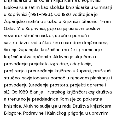
knjižničarka u narodnim knjižnicama u Koprivnici i
Bjelovaru, a zatim kao školska knjižničarka u Gimnaziji
u Koprivnici (1991.-1996.). Od 1996. voditeljica je
Županijske matične službe u Knjižnici i čitaonici “Fran
Galović” u Koprivnici, gdje su joj osnovni poslovi
vezani uz stručni nadzor, stručnu pomoć i
savjetodavni rad u školskim i narodnim knjižnicama,
širenje županijske knjižnične mreže i promicanje
knjižničarstva općenito. Aktivno je uključena u
provođenje projekata izgradnje, adaptacije,
proširenja i preuređenja knjižnica u županiji, pružajući
stručno-savjetodavnu pomoć u njihovom planiranju i
provođenju (uređenje prostora, projekti opreme i
sl.). Od 1989. član je Hrvatskog knjižničarskog društva,
a trenutno je predsjednica Komisije za pokretne
knjižnice. Aktivno sudjeluje u radu Društva knjižničara
Bilogore, Podravine i Kalničkog prigorja, u upravnim