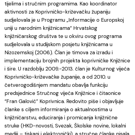
tijelima i stručnim programima. Kao koordinator
aktivnosti za Koprivničko-križevačku županiju
sudjelovala je u Programu „Informacije o Europskoj
uniji u narodnim knjižnicama“ Hrvatskog
knjižničarskog društva te u okviru ovog programa
sudjelovala u studijskom posjetu knjižnicama u
Nizozemskoj (2006.). Član je timova za izradu i
implementaciju brojnih projekta koprivničke Knjižnice
i šire. U razdoblju 2009.-2013. član je Kulturnog vijeća
Koprivničko-križevačke županije, a od 2010. u
četverogodišnjem mandatu obavlja funkciju
predsjednice Stručnog vijeća Knjižnice i čitaonice
“Fran Galović” Koprivnica. Redovito piše i objavljuje
članke s ciljem informiranja o aktualnostima u
knjižničarstvu, educiranja i promicanja knjižnične
struke (HKD-novosti, Svezak, Školske novine, lokalni
mediji – tiskani i elektronički), a stručne članke pisala