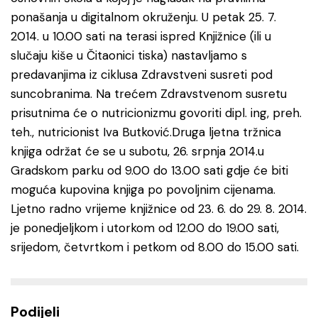
ponašanja u digitalnom okruženju. U petak 25. 7.
2014. u 10.00 sati na terasi ispred Knjižnice (ili u
slučaju kiše u Čitaonici tiska) nastavljamo s
predavanjima iz ciklusa Zdravstveni susreti pod
suncobranima. Na trećem Zdravstvenom susretu
prisutnima će o nutricionizmu govoriti dipl. ing, preh.
teh., nutricionist Iva Butković.Druga ljetna tržnica
knjiga održat će se u subotu, 26. srpnja 2014.u
Gradskom parku od 9.00 do 13.00 sati gdje će biti
moguća kupovina knjiga po povoljnim cijenama.
Ljetno radno vrijeme knjižnice od 23. 6. do 29. 8. 2014.
je ponedjeljkom i utorkom od 12.00 do 19.00 sati,
srijedom, četvrtkom i petkom od 8.00 do 15.00 sati.
Podijeli