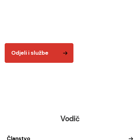
Odjeli i službe
Tu smo za vas! Kvalitetnim i odgovornim radom
želimo vam biti na usluzi.
Odjeli i službe
Vodič
Članstvo