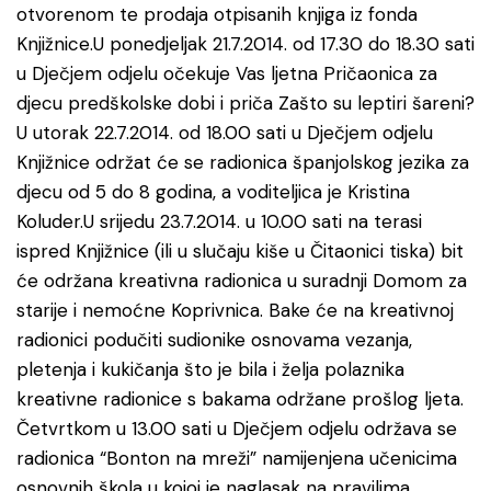
otvorenom te prodaja otpisanih knjiga iz fonda
Knjižnice.U ponedjeljak 21.7.2014. od 17.30 do 18.30 sati
u Dječjem odjelu očekuje Vas ljetna Pričaonica za
djecu predškolske dobi i priča Zašto su leptiri šareni?
U utorak 22.7.2014. od 18.00 sati u Dječjem odjelu
Knjižnice održat će se radionica španjolskog jezika za
djecu od 5 do 8 godina, a voditeljica je Kristina
Koluder.U srijedu 23.7.2014. u 10.00 sati na terasi
ispred Knjižnice (ili u slučaju kiše u Čitaonici tiska) bit
će održana kreativna radionica u suradnji Domom za
starije i nemoćne Koprivnica. Bake će na kreativnoj
radionici podučiti sudionike osnovama vezanja,
pletenja i kukičanja što je bila i želja polaznika
kreativne radionice s bakama održane prošlog ljeta.
Četvrtkom u 13.00 sati u Dječjem odjelu održava se
radionica “Bonton na mreži” namijenjena učenicima
osnovnih škola u kojoj je naglasak na pravilima