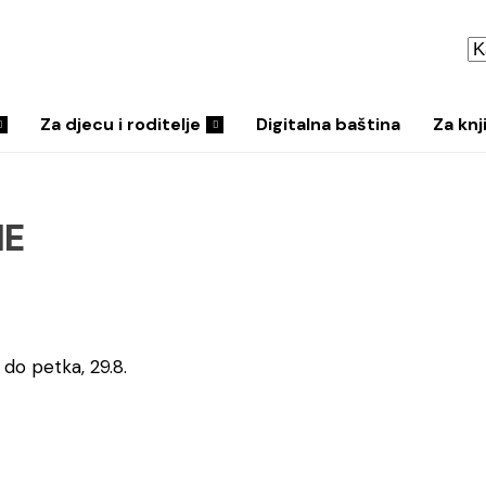
Za djecu i roditelje
Digitalna baština
Za knj
ME
do petka, 29.8.