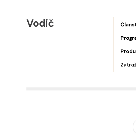
Vodič
Člans
Progr
Produž
Zatraž