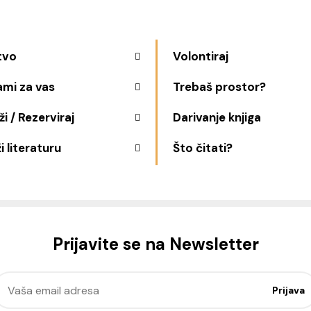
tvo
Volontiraj
ami za vas
Trebaš prostor?
i / Rezerviraj
Darivanje knjiga
i literaturu
Što čitati?
Prijavite se na Newsletter