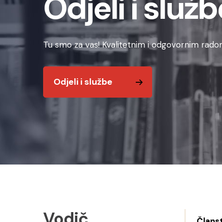
Odjeli i služb
Tu smo za vas! Kvalitetnim i odgovornim radom
Odjeli i službe
Vodič
Člans