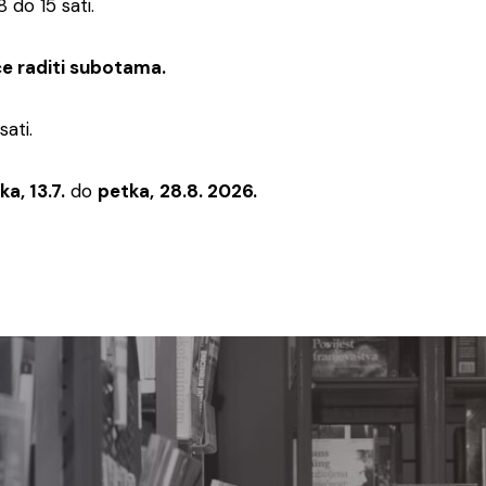
 do 15 sati.
e raditi subotama.
ati.
a, 13.7.
do
petka,
28.8. 2026.