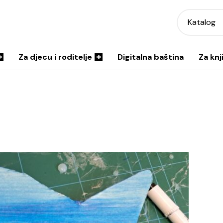
Katalog
Za djecu i roditelje
Digitalna baština
Za knj