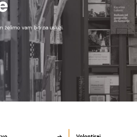
e
 želimo vam biti na usluzi.
tvo
Volontiraj