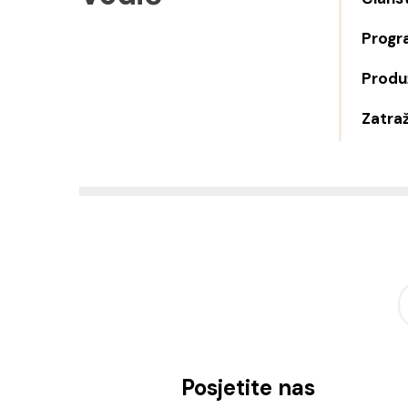
Progr
Produž
Zatraž
Posjetite nas