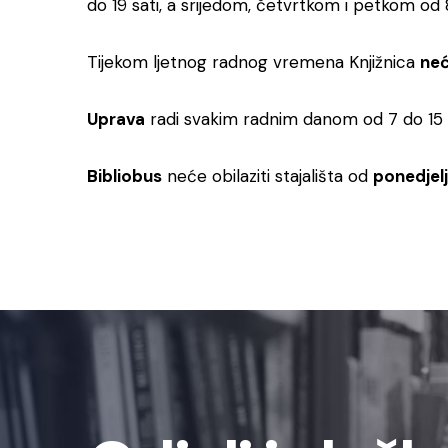
do 19 sati, a srijedom, četvrtkom i petkom od 8
Tijekom ljetnog radnog vremena Knjižnica
neć
Uprava
radi svakim radnim danom od 7 do 15 s
Bibliobus
neće obilaziti stajališta od
ponedjeljk