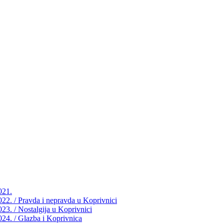
021.
2022. / Pravda i nepravda u Koprivnici
023. / Nostalgija u Koprivnici
2024. / Glazba i Koprivnica