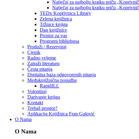
Natječaj za najbolju kratku priču „Koprivni
Natječaj za najbolju kratku priču „Koprivni
TEDx Koprivnica Library
Zelena knjižnica
Tržnice knjiga
Dan knjižnice
Prostor za vas
Programi bibliobusa
Produži / Rezerviraj
Cjenik
Radno vrijeme
Zatraži literaturu
Česta pitanja
Digitalna baza odgovorenih pitanja
Međuknjižnična posudba
RapidILL
Volontiraj
Darivanje knjiga
Kontakt
Trebaš prostor?
Aplikacija Knjižnica Fran Galović
O Nama
O Nama