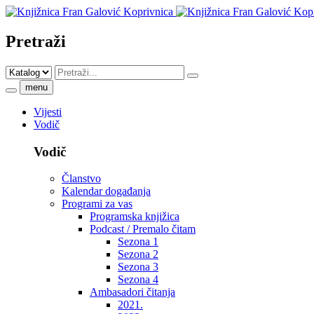
Pretraži
menu
Vijesti
Vodič
Vodič
Članstvo
Kalendar događanja
Programi za vas
Programska knjižica
Podcast / Premalo čitam
Sezona 1
Sezona 2
Sezona 3
Sezona 4
Ambasadori čitanja
2021.