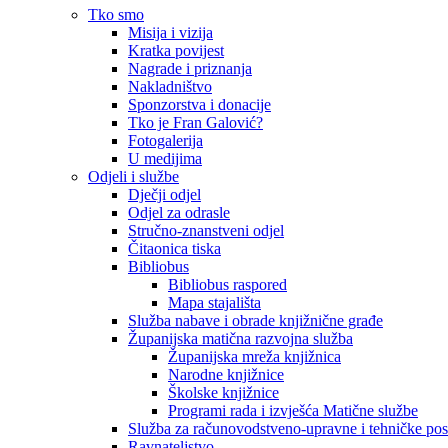
Tko smo
Misija i vizija
Kratka povijest
Nagrade i priznanja
Nakladništvo
Sponzorstva i donacije
Tko je Fran Galović?
Fotogalerija
U medijima
Odjeli i službe
Dječji odjel
Odjel za odrasle
Stručno-znanstveni odjel
Čitaonica tiska
Bibliobus
Bibliobus raspored
Mapa stajališta
Služba nabave i obrade knjižnične građe
Županijska matična razvojna služba
Županijska mreža knjižnica
Narodne knjižnice
Školske knjižnice
Programi rada i izvješća Matične službe
Služba za računovodstveno-upravne i tehničke po
Ravnateljstvo