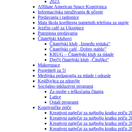
2023.
Affiliate American Space Koprivnica
Informacijska istraživanja & učenje
Predavanja i radionice
Mala škola korištenja pametnih telefona za starije
Jezični café za Ukrajince
Putopisna predavanja
Čitateljski klubovi
Čitateljski klub „Između redaka”
Čitateljski café „Dobro stablo”
KRUG – Čitateljski klub za mlade
Dječji čitateljski klub „Čituljko“
Makerspace
Posjetitelj za 5!
Medijska pedagogija za mlade i odrasle
Knjiž(n)ica za zdravlje
Socijalno-inkluzivni programi
Za osobe s teškoćama čitanja
Latice
Ostali programi
Koprivničke priče
Kreativni natječaj za najbolju kratku priču 2
Kreativni natječaj za najbolju kratku priču 
Kreativni natječaj za najbolju kratku priču 2
Kreativni natječaj za najbolju kratku priču 