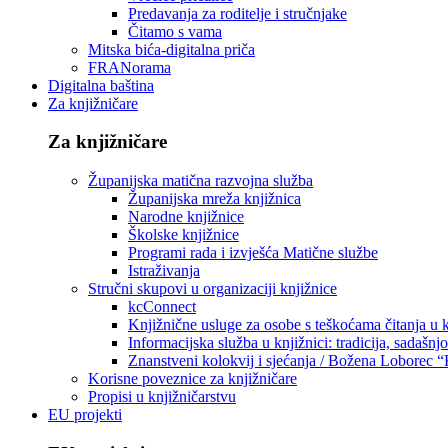
Predavanja za roditelje i stručnjake
Čitamo s vama
Mitska bića-digitalna priča
FRANorama
Digitalna baština
Za knjižničare
Za knjižničare
Županijska matična razvojna služba
Županijska mreža knjižnica
Narodne knjižnice
Školske knjižnice
Programi rada i izvješća Matične službe
Istraživanja
Stručni skupovi u organizaciji knjižnice
kcConnect
Knjižnične usluge za osobe s teškoćama čitanja u
Informacijska služba u knjižnici: tradicija, sadašnj
Znanstveni kolokvij i sjećanja / Božena Loborec “
Korisne poveznice za knjižničare
Propisi u knjižničarstvu
EU projekti