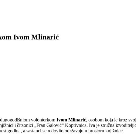
rkom Ivom Mlinarić
m dugogodišnjom volonterkom
Ivom Mlinarić
, osobom koja je kroz svo
jižnici i čitaonici „Fran Galović“ Koprivnica. Iva je stručna izvoditelj
aest godina, a sastanci se redovito održavaju u prostoru knjižnice.