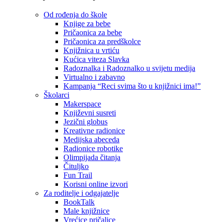
Od rođenja do škole
Knjige za bebe
Pričaonica za bebe
Pričaonica za predškolce
Knjižnica u vrtiću
Kućica viteza Slavka
Radoznalka i Radoznalko u svijetu medija
Virtualno i zabavno
Kampanja “Reci svima što u knjižnici ima!”
Školarci
Makerspace
Književni susreti
Jezični globus
Kreativne radionice
Medijska abeceda
Radionice robotike
Olimpijada čitanja
Čituljko
Fun Trail
Korisni online izvori
Za roditelje i odgajatelje
BookTalk
Male knjižnice
Vrećice pričalice