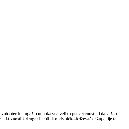
j volonterski angažman pokazala veliku posvećenost i dala važan
ica aktivnosti Udruge slijepih Koprivničko-križevačke županije te