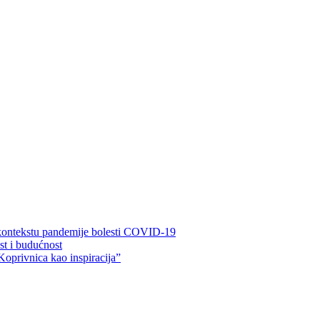
 kontekstu pandemije bolesti COVID-19
ost i budućnost
Koprivnica kao inspiracija”