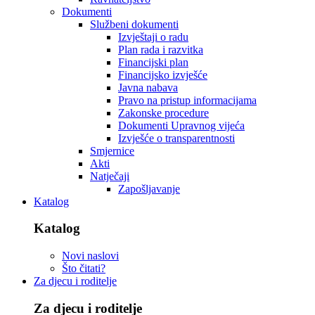
Dokumenti
Službeni dokumenti
Izvještaji o radu
Plan rada i razvitka
Financijski plan
Financijsko izvješće
Javna nabava
Pravo na pristup informacijama
Zakonske procedure
Dokumenti Upravnog vijeća
Izvješće o transparentnosti
Smjernice
Akti
Natječaji
Zapošljavanje
Katalog
Katalog
Novi naslovi
Što čitati?
Za djecu i roditelje
Za djecu i roditelje