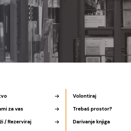
tvo
Volontiraj
ami za vas
Trebaš prostor?
i / Rezerviraj
Darivanje knjiga