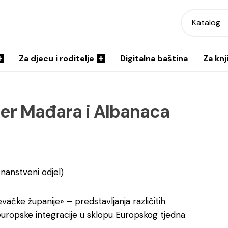
Katalog
Za djecu i roditelje
Digitalna baština
Za knj
er Mađara i Albanaca
znanstveni odjel)
vačke županije» – predstavljanja različitih
 europske integracije u sklopu Europskog tjedna