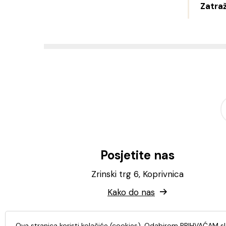
Zatraž
Posjetite nas
Zrinski trg 6, Koprivnica
Kako do nas
Ova stranica koristi kolačiće (cookies). Odabirom PRIHVAĆAM s