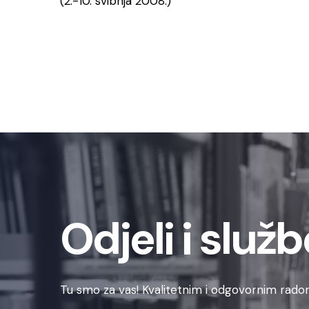
(2.-10. svibnja 2008.)
Odjeli i služb
Tu smo za vas! Kvalitetnim i odgovornim radom