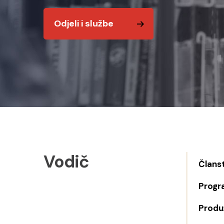
Odjeli i službe
Vodič
Člans
Progr
Produž