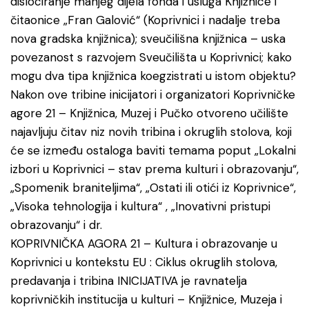
dislociranje manjeg dijela fonda i usluga Knjižnice i
čitaonice „Fran Galović“ (Koprivnici i nadalje treba
nova gradska knjižnica); sveučilišna knjižnica – uska
povezanost s razvojem Sveučilišta u Koprivnici; kako
mogu dva tipa knjižnica koegzistrati u istom objektu?
Nakon ove tribine inicijatori i organizatori Koprivničke
agore 21 – Knjižnica, Muzej i Pučko otvoreno učilište
najavljuju čitav niz novih tribina i okruglih stolova, koji
će se između ostaloga baviti temama poput „Lokalni
izbori u Koprivnici – stav prema kulturi i obrazovanju“,
„Spomenik braniteljima“, „Ostati ili otići iz Koprivnice“,
„Visoka tehnologija i kultura“ , „Inovativni pristupi
obrazovanju“ i dr.
KOPRIVNIČKA AGORA 21 – Kultura i obrazovanje u
Koprivnici u kontekstu EU : Ciklus okruglih stolova,
predavanja i tribina INICIJATIVA je ravnatelja
koprivničkih institucija u kulturi – Knjižnice, Muzeja i