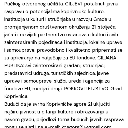
Pučkog otvorenog učilišta. CILJEVI: potaknuti javnu
raspravu o potencijalima koprivničke kulture,
institucija u kulturi i stručnjaka u razvoju Grada u
promijenjenom društvenom okruženju 21. stoljeća;
jačati i razvijati partnerstvo ustanova u kulturi i svih
zainteresiranih pojedinaca i institucija, lokalne uprave
i samouprave; pravodobno i kvalitetno pripremati se
za apliciranje na natječaje za EU fondove. CILJANA
PUBLIKA: svi zainteresirani građani, stručnjaci,
predstavnici udruga, turističkih zajednica, javne
uprave i samouprave, službi, ureda i agencija za
fondove EU, medija i drugi. POKROVITELJSTVO: Grad
Koprivnica.
Budući da je svrha Koprivničke agore 21 uključiti
najširu javnost u pitanja kulture i obrazovanja u
našem gradu, prijedlozi tema budućih javnih rasprava
mogu se slati i na e-mail: kcagora21@gmail.com