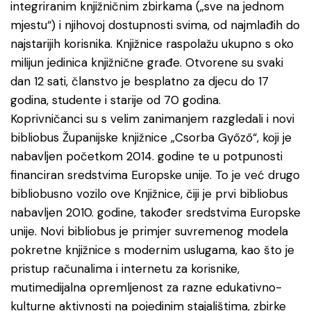
integriranim knjižničnim zbirkama („sve na jednom
mjestu“) i njihovoj dostupnosti svima, od najmlađih do
najstarijih korisnika. Knjižnice raspolažu ukupno s oko
milijun jedinica knjižnične građe. Otvorene su svaki
dan 12 sati, članstvo je besplatno za djecu do 17
godina, studente i starije od 70 godina.
Koprivničanci su s velim zanimanjem razgledali i novi
bibliobus Županijske knjižnice „Csorba Győző“, koji je
nabavljen početkom 2014. godine te u potpunosti
financiran sredstvima Europske unije. To je već drugo
bibliobusno vozilo ove Knjižnice, čiji je prvi bibliobus
nabavljen 2010. godine, također sredstvima Europske
unije. Novi bibliobus je primjer suvremenog modela
pokretne knjižnice s modernim uslugama, kao što je
pristup računalima i internetu za korisnike,
mutimedijalna opremljenost za razne edukativno-
kulturne aktivnosti na pojedinim stajalištima, zbirke