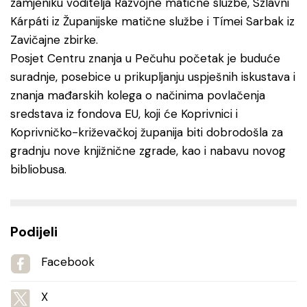
zamjeniku voditelja Razvojne matične službe, Szlávni
Kárpáti iz Županijske matične službe i Tímei Sarbak iz
Zavičajne zbirke.
Posjet Centru znanja u Pečuhu početak je buduće
suradnje, posebice u prikupljanju uspješnih iskustava i
znanja mađarskih kolega o načinima povlačenja
sredstava iz fondova EU, koji će Koprivnici i
Koprivničko-križevačkoj županija biti dobrodošla za
gradnju nove knjižnične zgrade, kao i nabavu novog
bibliobusa.
Podijeli
Facebook
X