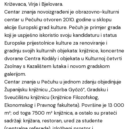
Križevaca, Virja i Bjelovara.
Centar znanja novoizgrađeni je obrazovno-kulturni
centar u Pečuhu otvoren 2010. godine u sklopu
akcije Europski grad kulture. Pečuh je primjer grada
koji je uspješno iskoristio svoju kandidaturu i status
Europske prijestolnice kulture za renoviranje i
gradnju svojih kulturnih objekata: knjižnice, koncertne
dvorane Centra Kodály i objekata u Kulturnoj četvrti
Zsolnay s Kazalištem lutaka i novom gradskom
galerijom.
Centar znanja u Pečuhu u jednom zdanju objedinjuje
Županijsku knjižnicu „Csorba Győző“, Gradsku i
Sveučilišnu knjižnicu (knjižnice Filozofskog,
Ekonomskog i Pravnog fakulteta). Površine je 13 000
m²; od toga 7500 m² knjižnica, a ostalo su prateći
sadržaji: knjižara, restoran, ured za studente
(centralna referada), izložbeni prostor i