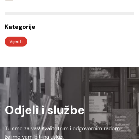
Kategorije
Vijesti
Odjeli i službe
Tu smo za vas! Kvalitetnim i odgovornim radom
želimo vam biti na usluzi.