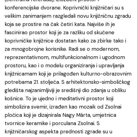
konferencijske dvorane. Koprivnički knjižničari su s
velikim zanimanjem razgledali novu knjižničnu zgradu
koja se prostire na čak četiri kata. Najviše ih je
fascinirao prostor koji je za razliku od skučene
koprivničke knjižnice dostatan kako za zbirke tako i
za mnogobrojne korisnike. Radi se o modernom,
reprezentativnom, multifunkcionalnom i ugodnom
prostoru, kao i o modelu organiziranja i upravljanja
knjižnicamam koji je prilagođen kulturno-obrazovnim
potrebama 21. stoljeća. S arhitektonsko-simboličkog
gledišta najzanimljiviji je središnji dio zdanja u obliku
košnice. To je ujedno i meditativni prostor koji
simbolizira svemir, izrađen kao mozaik od Zsolnai
pločica koji je dizajnirala Nagy Márta, umjetnica
tvornice keramike i porculana Zsolnai. S
knjižničarskog aspekta prednosti zgrade su u