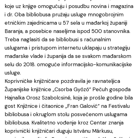
koje uz knjige omogućuju i posudbu novina i magazina
i dr. Oba bibliobusa pružaju usluge mnogobrojnim
etničkim zajednicama u 57 sela u mađarkoj županiji
Baranja, a posebice naseljima ispod 500 stanovnika.
Treba naglasiti da se bibliobusi s računalnim
uslugama i pristupom internetu uklapaju u strategiju
mađarske vlade i županija da se svakom mađarskom
selu do 2018. omoguće informacijsko-komunikacijske
usluge.
Koprivničke knjižničare pozdravila je ravnateljica
Županijske knjižnice „Csorba Győző“ Pečuh gospođa
Hajnalka Orosz Szabolcsiné, koja je prošle godine bila
gost Knjižnice i čitaonice „Fran Galović“ na Festivalu
bibliobusa i okruglom stolu posvećenom uslugama
bibliobusa. Kvalitetno vođenje kroz Centar znanja
koprivnički knjižničari duguju Istvánu Márkusu,