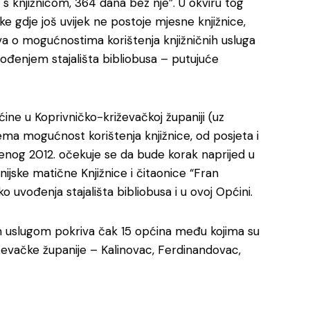
s knjižnicom, 364 dana bez nje”. U okviru tog
gdje još uvijek ne postoje mjesne knjižnice,
va o mogućnostima korištenja knjižničnih usluga
 uvođenjem stajališta bibliobusa – putujuće
ćine u Koprivničko-križevačkoj županiji (uz
ema mogućnost korištenja knjižnice, od posjeta i
denog 2012. očekuje se da bude korak naprijed u
jske matične Knjižnice i čitaonice “Fran
 uvođenja stajališta bibliobusa i u ovoj Općini.
om uslugom pokriva čak 15 općina među kojima su
ževačke županije – Kalinovac, Ferdinandovac,