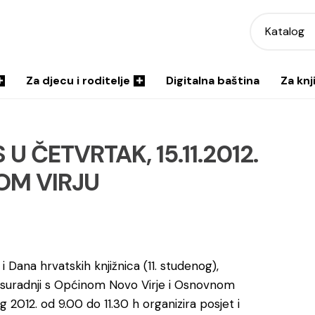
Katalog
Za djecu i roditelje
Digitalna baština
Za knj
U ČETVRTAK, 15.11.2012.
OM VIRJU
 i Dana hrvatskih knjižnica (11. studenog),
 u suradnji s Općinom Novo Virje i Osnovnom
2012. od 9.00 do 11.30 h organizira posjet i