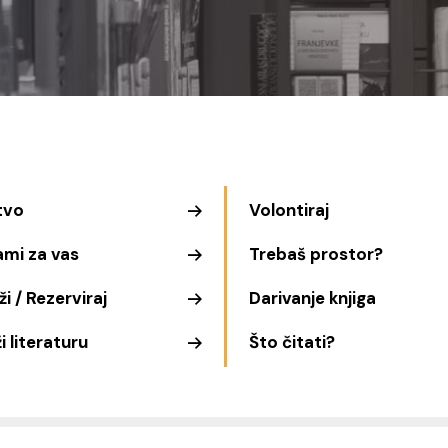
tvo
Volontiraj
ami za vas
Trebaš prostor?
i / Rezerviraj
Darivanje knjiga
i literaturu
Što čitati?