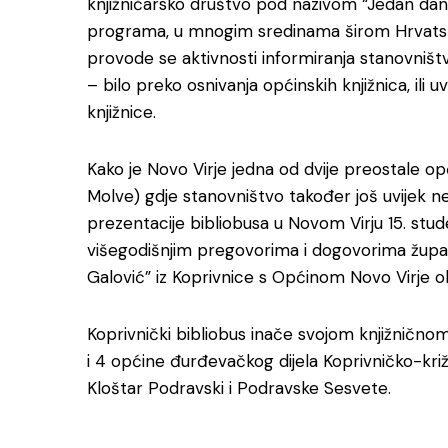
knjižničarsko društvo pod nazivom “Jedan dan 
programa, u mnogim sredinama širom Hrvatske 
provode se aktivnosti informiranja stanovništ
– bilo preko osnivanja općinskih knjižnica, ili
knjižnice.
Kako je Novo Virje jedna od dvije preostale op
Molve) gdje stanovništvo također još uvijek n
prezentacije bibliobusa u Novom Virju 15. stu
višegodišnjim pregovorima i dogovorima župani
Galović” iz Koprivnice s Općinom Novo Virje oko
Koprivnički bibliobus inače svojom knjižničn
i 4 općine đurđevačkog dijela Koprivničko-kri
Kloštar Podravski i Podravske Sesvete.