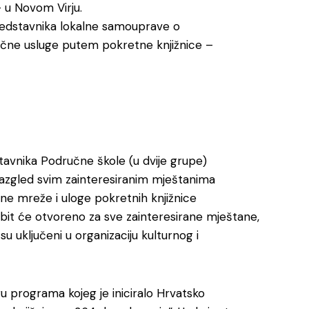
– u Novom Virju.
predstavnika lokalne samouprave o
nične usluge putem pokretne knjižnice –
stavnika Područne škole (u dvije grupe)
 razgled svim zainteresiranim mještanima
ične mreže i uloge pokretnih knjižnice
 bit će otvoreno za sve zainteresirane mještane,
 uključeni u organizaciju kulturnog i
ru programa kojeg je iniciralo Hrvatsko