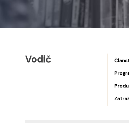
Vodič
Člans
Progr
Produž
Zatraž