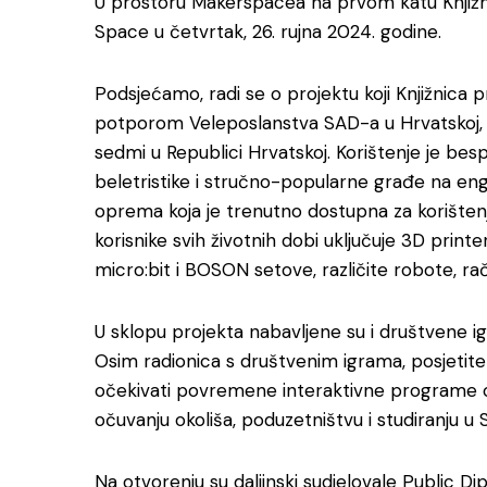
U prostoru Makerspacea na prvom katu Knjižn
Space u četvrtak, 26. rujna 2024. godine.
Podsjećamo, radi se o projektu koji Knjižnica p
potporom Veleposlanstva SAD-a u Hrvatskoj, a
sedmi u Republici Hrvatskoj. Korištenje je bes
beletristike i stručno-popularne građe na eng
oprema koja je trenutno dostupna za korište
korisnike svih životnih dobi uključuje 3D prin
micro:bit i BOSON setove, različite robote, rač
U sklopu projekta nabavljene su i društvene ig
Osim radionica s društvenim igrama, posjetite
očekivati povremene interaktivne programe o 
očuvanju okoliša, poduzetništvu i studiranju u
Na otvorenju su daljinski sudjelovale Public Dip