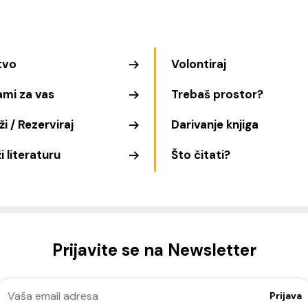
tvo
Volontiraj
ami za vas
Trebaš prostor?
i / Rezerviraj
Darivanje knjiga
i literaturu
Što čitati?
Prijavite se na Newsletter