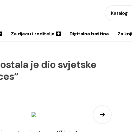
Katalog
Za djecu i roditelje
Digitalna baština
Za knj
ostala je dio svjetske
ces”