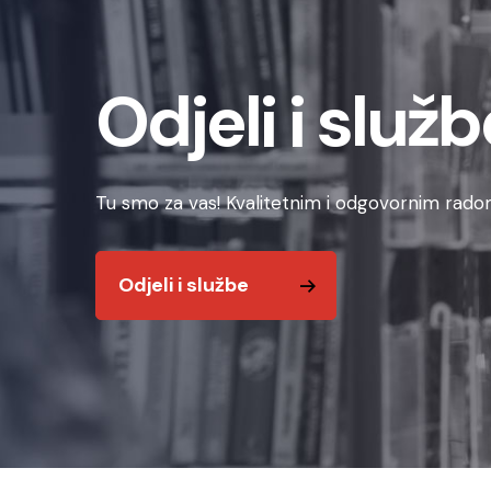
Odjeli i služb
Tu smo za vas! Kvalitetnim i odgovornim radom
Odjeli i službe