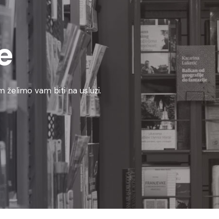
e
 želimo vam biti na usluzi.