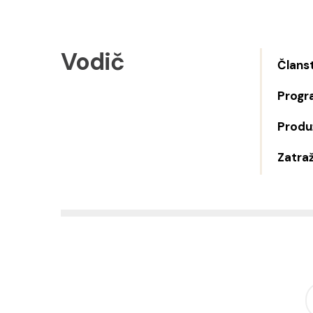
Vodič
Člans
Progr
Produž
Zatraž