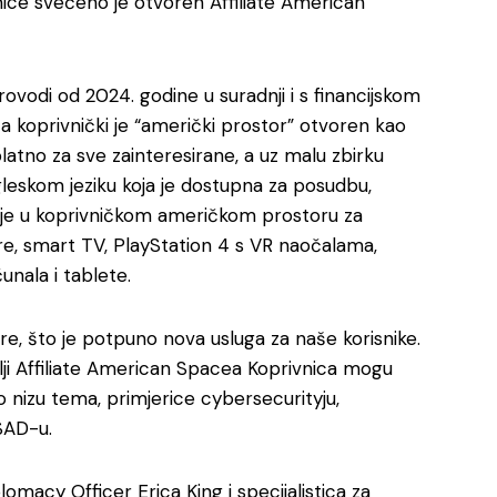
ice svečeno je otvoren Affiliate American
rovodi od 2024. godine u suradnji i s financijskom
 koprivnički je “američki prostor” otvoren kao
platno za sve zainteresirane, a uz malu zbirku
leskom jeziku koja je dostupna za posudbu,
nje u koprivničkom američkom prostoru za
tere, smart TV, PlayStation 4 s VR naočalama,
unala i tablete.
re, što je potpuno nova usluga za naše korisnike.
lji Affiliate American Spacea Koprivnica mogu
nizu tema, primjerice cybersecurityju,
 SAD-u.
lomacy Officer Erica King i specijalistica za