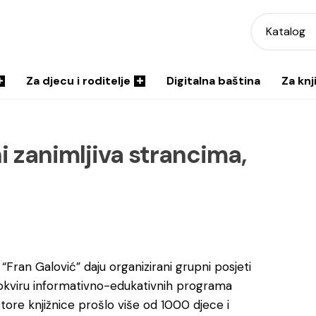
Katalog
Za djecu i roditelje
Digitalna baština
Za knj
i zanimljiva strancima,
i “Fran Galović” daju organizirani grupni posjeti
u okviru informativno-edukativnih programa
tore knjižnice prošlo više od 1000 djece i