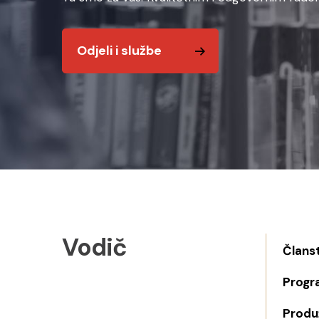
Odjeli i službe
Vodič
Člans
Progr
Produž