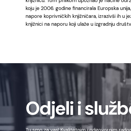
knjižnicu. Tom prilikom upoznao je načine održa
koju je 2006. godine financirala Europska unij
napore koprivničkih knjižničara, izrazivši ih u j
knjižnici na naporu koji ulaže u izgradnju društ
Odjeli i služb
Tu smo za vas! Kvalitetnim i odgovornim radom