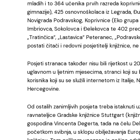
mladih i to 364 učenika prvih razreda koprivni
gimnazije), 425 osnovnoškolaca iz Legrada, Đur
Novigrada Podravskog, Koprivnice (Eko grupa 
Imbriovca, Sokolovca i Đelekovca te 402 predško
„Tratinčica“, „Lastavica“ Peteranec, „Podravsk
postati čitači i redovni posjetitelji knjižnice, n
Posjeti stranaca također nisu bili rijetkost u 20
uglavnom u ljetnim mjesecima, stranci koji su bil
korisnika koji su se služili internetom iz Italije,
Hercegovine.
Od ostalih zanimljivih posjeta treba istaknuti
ravnateljice Gradske knjižnice Stuttgart (knji
gospodina Vincenta Degerta, tada na čelu Deleg
početkom svibnja, u sklopu obilježavanja Euro