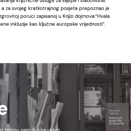
vanja knjižnične usluge za slijepe i slabovidne,
a, a za svojeg kratkotrajnog posjeta prepoznao je
ezgrovitoj poruci zapisanoj u Knjizi dojmova:“Hvala
vene inkluzije kao ključne europske vrijednosti”.
e
 želimo vam biti na usluzi.