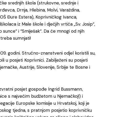
čke srednjih škola (strukovne, srednje i
đevca, Drnja, Hlebina, Molvi, Varaždina,
OŠ Đure Estera), Koprivničkog Ivanca,
laca iz Male škole i dječjih vrtića „Sv. Josip“,
o sunce“ i “Smiješak“. Da će mnogi od njih
e treba sumnjati!
09. godini. Stručno-znanstveni odjel koristili su,
i u posjeti Koprivnici. Zabilježeni su posjeti
 Njemačke, Austrije, Slovenije, Srbije te Bosne i
 uzvratni posjet gospođe Ingrid Bussmann,
žnice s najvećim budžetom u Njemačkoj!) i
acije Europske komisije u Hrvatskoj, koji je
pskog tjedna, s pratnjom posjetio koprivničku