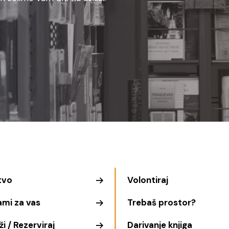
tvo
Volontiraj
ami za vas
Trebaš prostor?
i / Rezerviraj
Darivanje knjiga