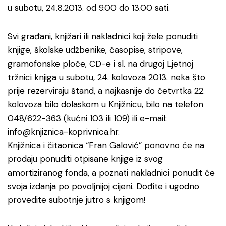
u subotu, 24.8.2013. od 9.00 do 13.00 sati.
Svi građani, knjižari ili nakladnici koji žele ponuditi
knjige, školske udžbenike, časopise, stripove,
gramofonske ploče, CD-e i sl. na drugoj Ljetnoj
tržnici knjiga u subotu, 24. kolovoza 2013. neka što
prije rezerviraju štand, a najkasnije do četvrtka 22.
kolovoza bilo dolaskom u Knjižnicu, bilo na telefon
048/622-363 (kućni 103 ili 109) ili e-mail:
info@knjiznica-koprivnica.hr.
Knjižnica i čitaonica “Fran Galović” ponovno će na
prodaju ponuditi otpisane knjige iz svog
amortiziranog fonda, a poznati nakladnici ponudit će
svoja izdanja po povoljnijoj cijeni. Dođite i ugodno
provedite subotnje jutro s knjigom!