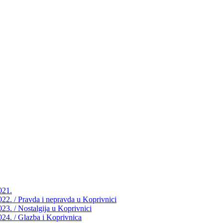
021.
2022. / Pravda i nepravda u Koprivnici
023. / Nostalgija u Koprivnici
2024. / Glazba i Koprivnica