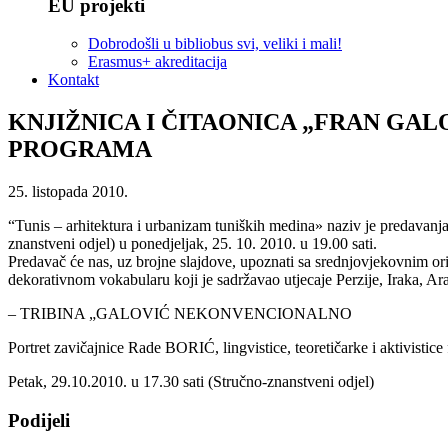
EU projekti
Dobrodošli u bibliobus svi, veliki i mali!
Erasmus+ akreditacija
Kontakt
KNJIŽNICA I ČITAONICA „FRAN GAL
PROGRAMA
25. listopada 2010.
“Tunis – arhitektura i urbanizam tuniških medina» naziv je predavanja
znanstveni odjel) u ponedjeljak, 25. 10. 2010. u 19.00 sati.
Predavač će nas, uz brojne slajdove, upoznati sa srednjovjekovnim or
dekorativnom vokabularu koji je sadržavao utjecaje Perzije, Iraka, A
– TRIBINA „GALOVIĆ NEKONVENCIONALNO
Portret zavičajnice Rade BORIĆ, lingvistice, teoretičarke i aktivistic
Petak, 29.10.2010. u 17.30 sati (Stručno-znanstveni odjel)
Podijeli