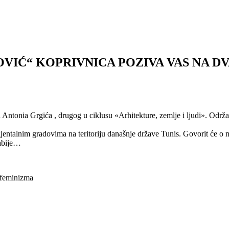
OVIĆ“ KOPRIVNICA POZIVA VAS NA D
 Antonia Grgića , drugog u ciklusu «Arhitekture, zemlje i ljudi». Održa
ijentalnim gradovima na teritoriju današnje države Tunis. Govorit će 
rabije…
e feminizma