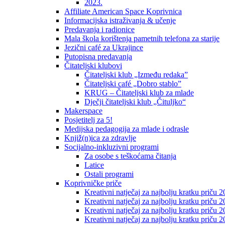
2023.
Affiliate American Space Koprivnica
Informacijska istraživanja & učenje
Predavanja i radionice
Mala škola korištenja pametnih telefona za starije
Jezični café za Ukrajince
Putopisna predavanja
Čitateljski klubovi
Čitateljski klub „Između redaka”
Čitateljski café „Dobro stablo”
KRUG – Čitateljski klub za mlade
Dječji čitateljski klub „Čituljko“
Makerspace
Posjetitelj za 5!
Medijska pedagogija za mlade i odrasle
Knjiž(n)ica za zdravlje
Socijalno-inkluzivni programi
Za osobe s teškoćama čitanja
Latice
Ostali programi
Koprivničke priče
Kreativni natječaj za najbolju kratku priču 2
Kreativni natječaj za najbolju kratku priču 
Kreativni natječaj za najbolju kratku priču 2
Kreativni natječaj za najbolju kratku priču 