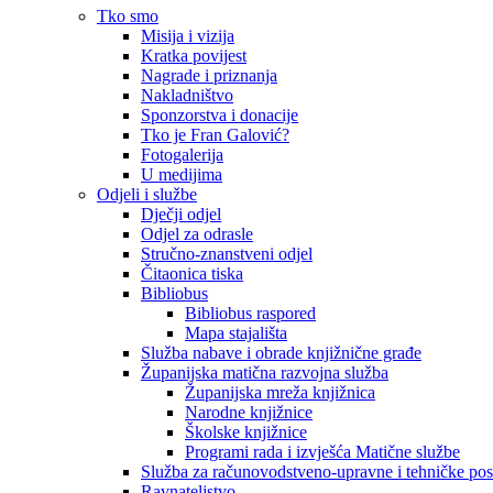
Tko smo
Misija i vizija
Kratka povijest
Nagrade i priznanja
Nakladništvo
Sponzorstva i donacije
Tko je Fran Galović?
Fotogalerija
U medijima
Odjeli i službe
Dječji odjel
Odjel za odrasle
Stručno-znanstveni odjel
Čitaonica tiska
Bibliobus
Bibliobus raspored
Mapa stajališta
Služba nabave i obrade knjižnične građe
Županijska matična razvojna služba
Županijska mreža knjižnica
Narodne knjižnice
Školske knjižnice
Programi rada i izvješća Matične službe
Služba za računovodstveno-upravne i tehničke po
Ravnateljstvo