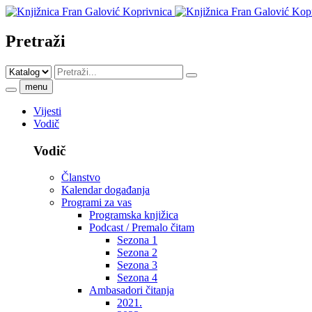
Pretraži
menu
Vijesti
Vodič
Vodič
Članstvo
Kalendar događanja
Programi za vas
Programska knjižica
Podcast / Premalo čitam
Sezona 1
Sezona 2
Sezona 3
Sezona 4
Ambasadori čitanja
2021.