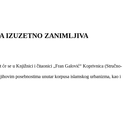
VA IZUZETNO ZANIMLJIVA
t će se u Knjižnici i čitaonici „Fran Galović“ Koprivnica (Stručno-
o njihovim posebnostima unutar korpusa islamskog urbanizma, kao i