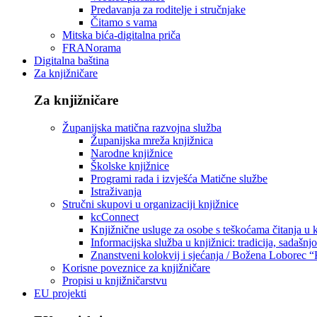
Predavanja za roditelje i stručnjake
Čitamo s vama
Mitska bića-digitalna priča
FRANorama
Digitalna baština
Za knjižničare
Za knjižničare
Županijska matična razvojna služba
Županijska mreža knjižnica
Narodne knjižnice
Školske knjižnice
Programi rada i izvješća Matične službe
Istraživanja
Stručni skupovi u organizaciji knjižnice
kcConnect
Knjižnične usluge za osobe s teškoćama čitanja u
Informacijska služba u knjižnici: tradicija, sadašnj
Znanstveni kolokvij i sjećanja / Božena Loborec “
Korisne poveznice za knjižničare
Propisi u knjižničarstvu
EU projekti