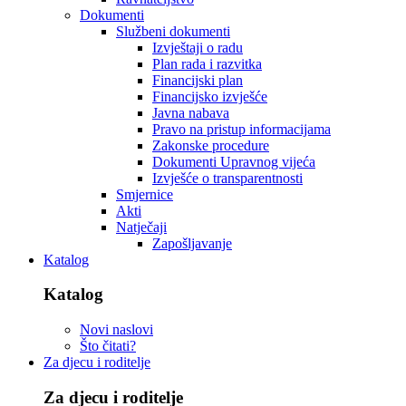
Dokumenti
Službeni dokumenti
Izvještaji o radu
Plan rada i razvitka
Financijski plan
Financijsko izvješće
Javna nabava
Pravo na pristup informacijama
Zakonske procedure
Dokumenti Upravnog vijeća
Izvješće o transparentnosti
Smjernice
Akti
Natječaji
Zapošljavanje
Katalog
Katalog
Novi naslovi
Što čitati?
Za djecu i roditelje
Za djecu i roditelje