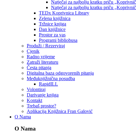
Natječaj za najbolju kratku priču „Koprivni
Natječaj za najbolju kratku priču „Koprivni
TEDx Koprivnica Library
Zelena knjižnica
Tržnice knjiga
Dan knjižnice
Prostor za vas
Programi bibliobusa
Produži / Rezerviraj
Cjenik
Radno vrijeme
Zatraži literaturu
Česta pitanja
Digitalna baza odgovorenih pitanja
Međuknjižnična posudba
RapidILL
Volontiraj
Darivanje knjiga
Kontakt
Trebaš prostor?
Aplikacija Knjižnica Fran Galović
O Nama
O Nama