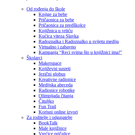
Od rođenja do škole
Knjige za bebe
Pričaonica za bebe
Pričaonica za predškolce
Knjižnica u vrtiću
Kućica viteza Slavka
Radoznalka i Radoznalko u svijetu medija
Virtualno i zabavno
Kampanja “Reci svima što u knjižnici ima!”
Školarci
Makerspace
Književni susreti
Jezični globus
Kreativne radionice
Medijska abeceda
Radionice robotike
Olimpijada čitanja
Čituljko
Fun Trail
Korisni online izvori
Za roditelje i odgajatelje
BookTalk
Male knjižnice
Vrećice pričalice