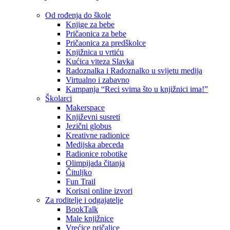
Od rođenja do škole
Knjige za bebe
Pričaonica za bebe
Pričaonica za predškolce
Knjižnica u vrtiću
Kućica viteza Slavka
Radoznalka i Radoznalko u svijetu medija
Virtualno i zabavno
Kampanja “Reci svima što u knjižnici ima!”
Školarci
Makerspace
Književni susreti
Jezični globus
Kreativne radionice
Medijska abeceda
Radionice robotike
Olimpijada čitanja
Čituljko
Fun Trail
Korisni online izvori
Za roditelje i odgajatelje
BookTalk
Male knjižnice
Vrećice pričalice