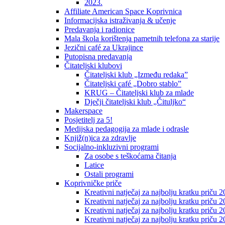
2023.
Affiliate American Space Koprivnica
Informacijska istraživanja & učenje
Predavanja i radionice
Mala škola korištenja pametnih telefona za starije
Jezični café za Ukrajince
Putopisna predavanja
Čitateljski klubovi
Čitateljski klub „Između redaka”
Čitateljski café „Dobro stablo”
KRUG – Čitateljski klub za mlade
Dječji čitateljski klub „Čituljko“
Makerspace
Posjetitelj za 5!
Medijska pedagogija za mlade i odrasle
Knjiž(n)ica za zdravlje
Socijalno-inkluzivni programi
Za osobe s teškoćama čitanja
Latice
Ostali programi
Koprivničke priče
Kreativni natječaj za najbolju kratku priču 2
Kreativni natječaj za najbolju kratku priču 
Kreativni natječaj za najbolju kratku priču 2
Kreativni natječaj za najbolju kratku priču 