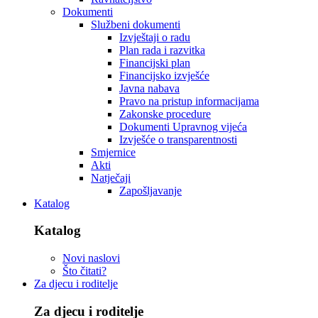
Dokumenti
Službeni dokumenti
Izvještaji o radu
Plan rada i razvitka
Financijski plan
Financijsko izvješće
Javna nabava
Pravo na pristup informacijama
Zakonske procedure
Dokumenti Upravnog vijeća
Izvješće o transparentnosti
Smjernice
Akti
Natječaji
Zapošljavanje
Katalog
Katalog
Novi naslovi
Što čitati?
Za djecu i roditelje
Za djecu i roditelje