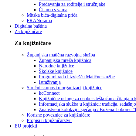
Predavanja za roditelje i stručnjake
Čitamo s vama
Mitska bića-digitalna priča
FRANorama
Digitalna baština
Za knjižničare
Za knjižničare
Županijska matična razvojna služba
Županijska mreža knjižnica
Narodne knjižnice
Školske knjižnice
Programi rada i izvješća Matične službe
Istraživanja
Stručni skupovi u organizaciji knjižnice
kcConnect
Knjižnične usluge za osobe s teškoćama čitanja u
Informacijska služba u knjižnici: tradicija, sadašnj
Znanstveni kolokvij i sjećanja / Božena Loborec “
Korisne poveznice za knjižničare
Propisi u knjižničarstvu
EU projekti