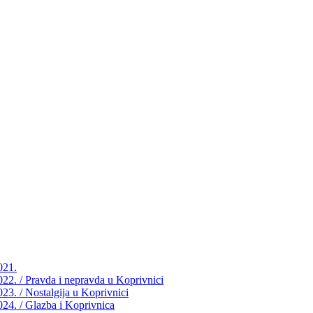
021.
2022. / Pravda i nepravda u Koprivnici
023. / Nostalgija u Koprivnici
2024. / Glazba i Koprivnica