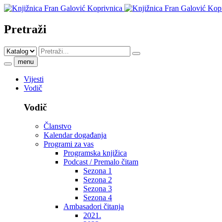
Pretraži
menu
Vijesti
Vodič
Vodič
Članstvo
Kalendar događanja
Programi za vas
Programska knjižica
Podcast / Premalo čitam
Sezona 1
Sezona 2
Sezona 3
Sezona 4
Ambasadori čitanja
2021.