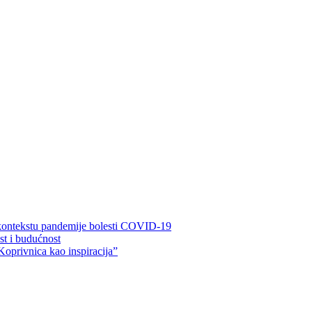
 kontekstu pandemije bolesti COVID-19
ost i budućnost
Koprivnica kao inspiracija”