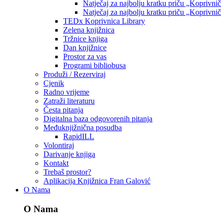
Natječaj za najbolju kratku priču „Koprivni
Natječaj za najbolju kratku priču „Koprivni
TEDx Koprivnica Library
Zelena knjižnica
Tržnice knjiga
Dan knjižnice
Prostor za vas
Programi bibliobusa
Produži / Rezerviraj
Cjenik
Radno vrijeme
Zatraži literaturu
Česta pitanja
Digitalna baza odgovorenih pitanja
Međuknjižnična posudba
RapidILL
Volontiraj
Darivanje knjiga
Kontakt
Trebaš prostor?
Aplikacija Knjižnica Fran Galović
O Nama
O Nama