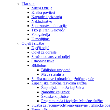
Tko smo
Misija i vizija
Kratka povijest
Nagrade i priznanja
Nakladništvo
Sponzorstva i donacije
Tko je Fran Galović?
Fotogalerija
U medijima
Odjeli i službe
Dječji odjel
Odjel za odrasle
Stručno-znanstveni odjel
Čitaonica tiska
Bibliobus
Bibliobus raspored
Mapa stajališta
Služba nabave i obrade knjižnične građe
Županijska matična razvojna služba
Županijska mreža knjižnica
Narodne knjižnice
Školske knjižnice
Programi rada i izvješća Matične službe
Služba za računovodstveno-upravne i tehničke po
Ravnateljstvo