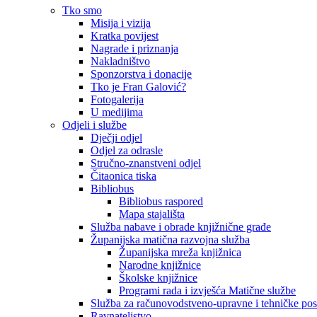
Tko smo
Misija i vizija
Kratka povijest
Nagrade i priznanja
Nakladništvo
Sponzorstva i donacije
Tko je Fran Galović?
Fotogalerija
U medijima
Odjeli i službe
Dječji odjel
Odjel za odrasle
Stručno-znanstveni odjel
Čitaonica tiska
Bibliobus
Bibliobus raspored
Mapa stajališta
Služba nabave i obrade knjižnične građe
Županijska matična razvojna služba
Županijska mreža knjižnica
Narodne knjižnice
Školske knjižnice
Programi rada i izvješća Matične službe
Služba za računovodstveno-upravne i tehničke po
Ravnateljstvo