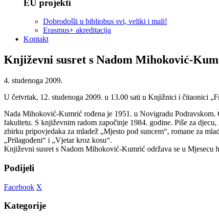
EU projekti
Dobrodošli u bibliobus svi, veliki i mali!
Erasmus+ akreditacija
Kontakt
Književni susret s Nadom Mihoković-Kum
4. studenoga 2009.
U četvrtak, 12. studenoga 2009. u 13.00 sati u Knjižnici i čitaonici
Nada Mihoković-Kumrić rođena je 1951. u Novigradu Podravskom. Gim
fakultetu. S književnim radom započinje 1984. godine. Piše za djecu, 
zbirku pripovjedaka za mladež „Mjesto pod suncem“, romane za mladež 
„Prilagođeni“ i „Vjetar kroz kosu“.
Književni susret s Nadom Mihoković-Kumrić održava se u Mjesecu hrv
Podijeli
Facebook
X
Kategorije