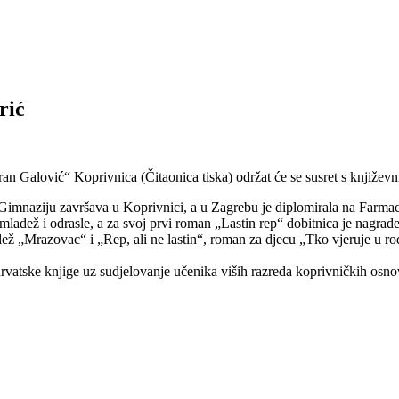
rić
 „Fran Galović“ Koprivnica (Čitaonica tiska) održat će se susret s knj
naziju završava u Koprivnici, a u Zagrebu je diplomirala na Farmace
mladež i odrasle, a za svoj prvi roman „Lastin rep“ dobitnica je nagrad
„Mrazovac“ i „Rep, ali ne lastin“, roman za djecu „Tko vjeruje u rode
atske knjige uz sudjelovanje učenika viših razreda koprivničkih osno