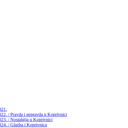
021.
2022. / Pravda i nepravda u Koprivnici
023. / Nostalgija u Koprivnici
2024. / Glazba i Koprivnica