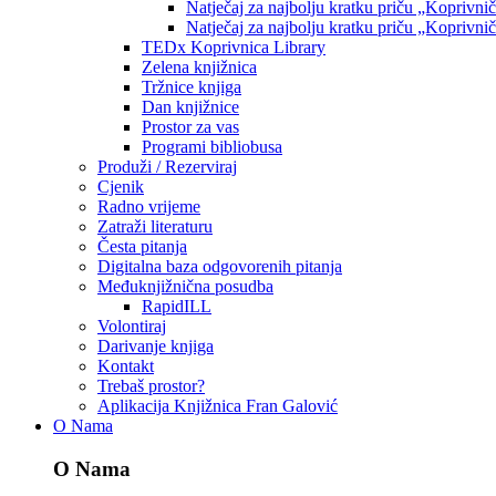
Natječaj za najbolju kratku priču „Koprivni
Natječaj za najbolju kratku priču „Koprivni
TEDx Koprivnica Library
Zelena knjižnica
Tržnice knjiga
Dan knjižnice
Prostor za vas
Programi bibliobusa
Produži / Rezerviraj
Cjenik
Radno vrijeme
Zatraži literaturu
Česta pitanja
Digitalna baza odgovorenih pitanja
Međuknjižnična posudba
RapidILL
Volontiraj
Darivanje knjiga
Kontakt
Trebaš prostor?
Aplikacija Knjižnica Fran Galović
O Nama
O Nama