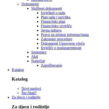
Dokumenti
Službeni dokumenti
Izvještaji o radu
Plan rada i razvitka
Financijski plan
Financijsko izvješće
Javna nabava
Pravo na pristup informacijama
Zakonske procedure
Dokumenti Upravnog vijeća
Izvješće o transparentnosti
Smjernice
Akti
Natječaji
Zapošljavanje
Katalog
Katalog
Novi naslovi
Što čitati?
Za djecu i roditelje
Za djecu i roditelje