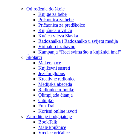
Od rođenja do škole
Knjige za bebe
Pričaonica za bebe
Pričaonica za predškolce
Knjižnica u vrtiću
Kućica viteza Slavka
Radoznalka i Radoznalko u svijetu medija
Virtualno i zabavno
Kampanja “Reci svima što u knjižnici ima!”
Školarci
Makerspace
Književni susreti
Jezični globus
Kreativne radionice
Medijska abeceda
Radionice robotike
Olimpijada čitanja
Čituljko
Fun Trail
Korisni online izvori
Za roditelje i odgajatelje
BookTalk
Male knjižnice
Vrećice pričalice