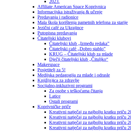
2023.
Affiliate American Space Koprivnica
Informacijska istraživanja & učenje
Predavanja i radionice
Mala škola korištenja pametnih telefona za starije
Jezični café za Ukrajince
Putopisna predavanja
Čitateljski klubovi
Čitateljski klub „Između redaka”
Čitateljski café „Dobro stablo”
KRUG – Čitateljski klub za mlade
Dječji čitateljski klub „Čituljko“
Makerspace
Posjetitelj za 5!
Medijska pedagogija za mlade i odrasle
Knjiž(n)ica za zdravlje
Socijalno-inkluzivni programi
Za osobe s teškoćama čitanja
Latice
Ostali programi
Koprivničke priče
Kreativni natječaj za najbolju kratku priču 2
Kreativni natječaj za najbolju kratku priču 
Kreativni natječaj za najbolju kratku priču 2
Kreativni natječaj za najbolju kratku priču 