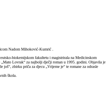
iževnicom Nadom Mihoković-Kumrić .
utsko-biokemijskom fakultetu i magistrirala na Medicinskom
e „Mato Lovrak“ za najbolji dječji roman u 1995. godini. Objavila je
 još“, zbirku priča za djecu „Vrijeme je“ te romane za odrasle
vnih škola.