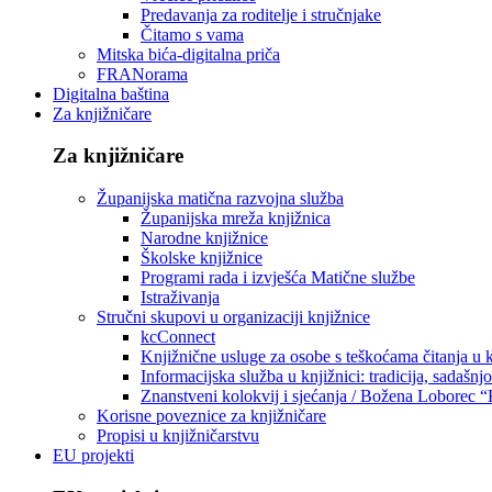
Predavanja za roditelje i stručnjake
Čitamo s vama
Mitska bića-digitalna priča
FRANorama
Digitalna baština
Za knjižničare
Za knjižničare
Županijska matična razvojna služba
Županijska mreža knjižnica
Narodne knjižnice
Školske knjižnice
Programi rada i izvješća Matične službe
Istraživanja
Stručni skupovi u organizaciji knjižnice
kcConnect
Knjižnične usluge za osobe s teškoćama čitanja u
Informacijska služba u knjižnici: tradicija, sadašnj
Znanstveni kolokvij i sjećanja / Božena Loborec “
Korisne poveznice za knjižničare
Propisi u knjižničarstvu
EU projekti