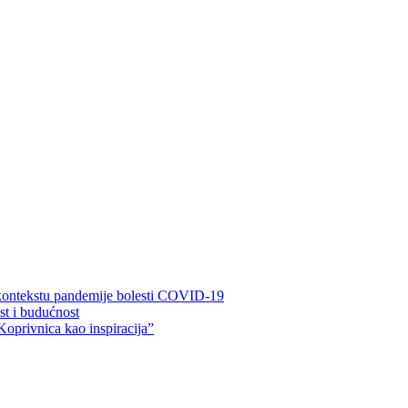
 kontekstu pandemije bolesti COVID-19
ost i budućnost
Koprivnica kao inspiracija”