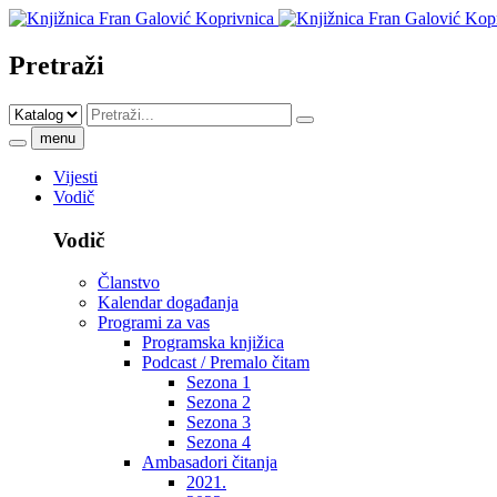
Pretraži
menu
Vijesti
Vodič
Vodič
Članstvo
Kalendar događanja
Programi za vas
Programska knjižica
Podcast / Premalo čitam
Sezona 1
Sezona 2
Sezona 3
Sezona 4
Ambasadori čitanja
2021.