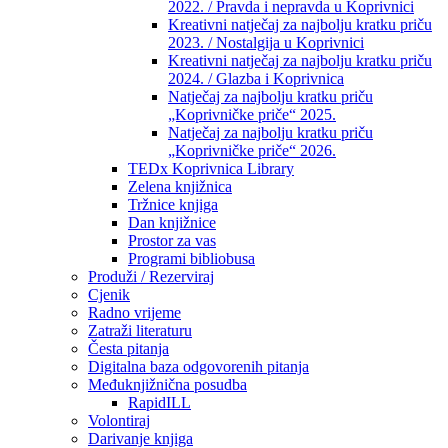
2022. / Pravda i nepravda u Koprivnici
Kreativni natječaj za najbolju kratku priču
2023. / Nostalgija u Koprivnici
Kreativni natječaj za najbolju kratku priču
2024. / Glazba i Koprivnica
Natječaj za najbolju kratku priču
„Koprivničke priče“ 2025.
Natječaj za najbolju kratku priču
„Koprivničke priče“ 2026.
TEDx Koprivnica Library
Zelena knjižnica
Tržnice knjiga
Dan knjižnice
Prostor za vas
Programi bibliobusa
Produži / Rezerviraj
Cjenik
Radno vrijeme
Zatraži literaturu
Česta pitanja
Digitalna baza odgovorenih pitanja
Međuknjižnična posudba
RapidILL
Volontiraj
Darivanje knjiga