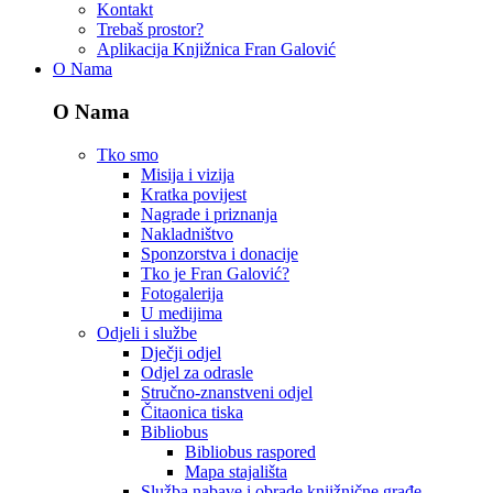
Kontakt
Trebaš prostor?
Aplikacija Knjižnica Fran Galović
O Nama
O Nama
Tko smo
Misija i vizija
Kratka povijest
Nagrade i priznanja
Nakladništvo
Sponzorstva i donacije
Tko je Fran Galović?
Fotogalerija
U medijima
Odjeli i službe
Dječji odjel
Odjel za odrasle
Stručno-znanstveni odjel
Čitaonica tiska
Bibliobus
Bibliobus raspored
Mapa stajališta
Služba nabave i obrade knjižnične građe