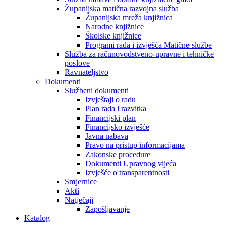
Županijska matična razvojna služba
Županijska mreža knjižnica
Narodne knjižnice
Školske knjižnice
Programi rada i izvješća Matične službe
Služba za računovodstveno-upravne i tehničke
poslove
Ravnateljstvo
Dokumenti
Službeni dokumenti
Izvještaji o radu
Plan rada i razvitka
Financijski plan
Financijsko izvješće
Javna nabava
Pravo na pristup informacijama
Zakonske procedure
Dokumenti Upravnog vijeća
Izvješće o transparentnosti
Smjernice
Akti
Natječaji
Zapošljavanje
Katalog