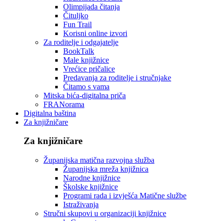
Olimpijada čitanja
Čituljko
Fun Trail
Korisni online izvori
Za roditelje i odgajatelje
BookTalk
Male knjižnice
Vrećice pričalice
Predavanja za roditelje i stručnjake
Čitamo s vama
Mitska bića-digitalna priča
FRANorama
Digitalna baština
Za knjižničare
Za knjižničare
Županijska matična razvojna služba
Županijska mreža knjižnica
Narodne knjižnice
Školske knjižnice
Programi rada i izvješća Matične službe
Istraživanja
Stručni skupovi u organizaciji knjižnice