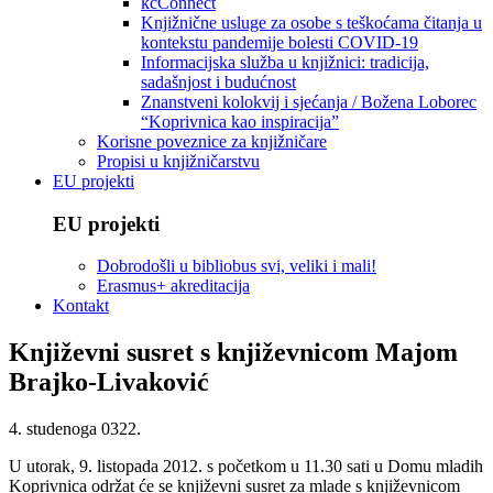
kcConnect
Knjižnične usluge za osobe s teškoćama čitanja u
kontekstu pandemije bolesti COVID-19
Informacijska služba u knjižnici: tradicija,
sadašnjost i budućnost
Znanstveni kolokvij i sjećanja / Božena Loborec
“Koprivnica kao inspiracija”
Korisne poveznice za knjižničare
Propisi u knjižničarstvu
EU projekti
EU projekti
Dobrodošli u bibliobus svi, veliki i mali!
Erasmus+ akreditacija
Kontakt
Književni susret s književnicom Majom
Brajko-Livaković
4. studenoga 0322.
U utorak, 9. listopada 2012. s početkom u 11.30 sati u Domu mladih
Koprivnica održat će se književni susret za mlade s književnicom