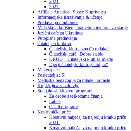
2021.
2023.
Affiliate American Space Koprivnica
Informacijska istraživanja & učenje
Predavanja i radionice
Mala škola korištenja pametnih telefona za starije
Jezični café za Ukrajince
Putopisna predavanja
Čitateljski klubovi
Čitateljski klub „Između redaka”
Čitateljski café „Dobro stablo”
KRUG – Čitateljski klub za mlade
Dječji čitateljski klub „Čituljko“
Makerspace
Posjetitelj za 5!
Medijska pedagogija za mlade i odrasle
Knjiž(n)ica za zdravlje
Socijalno-inkluzivni programi
Za osobe s teškoćama čitanja
Latice
Ostali programi
Koprivničke priče
Kreativni natječaj za najbolju kratku priču
2021.
Kreativni natječaj za najbolju kratku priču