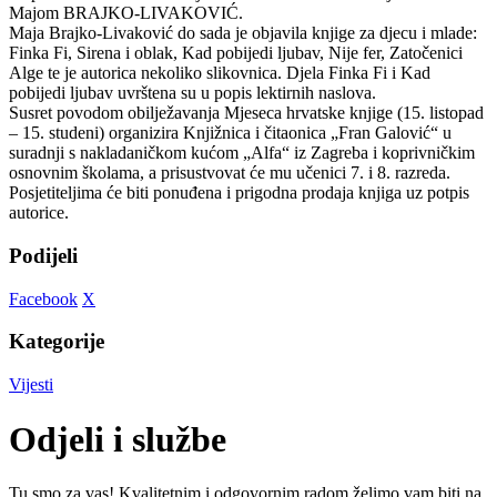
Majom BRAJKO-LIVAKOVIĆ.
Maja Brajko-Livaković do sada je objavila knjige za djecu i mlade:
Finka Fi, Sirena i oblak, Kad pobijedi ljubav, Nije fer, Zatočenici
Alge te je autorica nekoliko slikovnica. Djela Finka Fi i Kad
pobijedi ljubav uvrštena su u popis lektirnih naslova.
Susret povodom obilježavanja Mjeseca hrvatske knjige (15. listopad
– 15. studeni) organizira Knjižnica i čitaonica „Fran Galović“ u
suradnji s nakladaničkom kućom „Alfa“ iz Zagreba i koprivničkim
osnovnim školama, a prisustvovat će mu učenici 7. i 8. razreda.
Posjetiteljima će biti ponuđena i prigodna prodaja knjiga uz potpis
autorice.
Podijeli
Facebook
X
Kategorije
Vijesti
Odjeli i službe
Tu smo za vas! Kvalitetnim i odgovornim radom želimo vam biti na