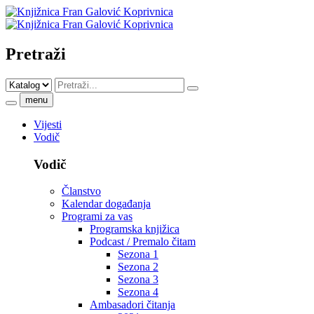
Pretraži
menu
Vijesti
Vodič
Vodič
Članstvo
Kalendar događanja
Programi za vas
Programska knjižica
Podcast / Premalo čitam
Sezona 1
Sezona 2
Sezona 3
Sezona 4
Ambasadori čitanja