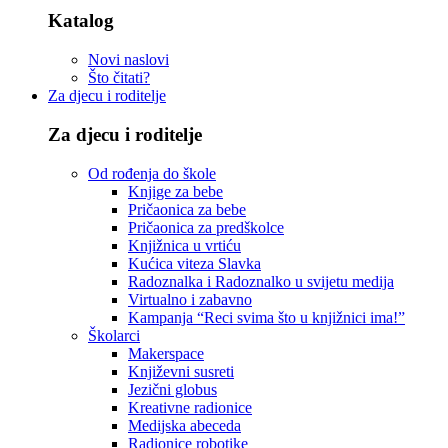
Katalog
Novi naslovi
Što čitati?
Za djecu i roditelje
Za djecu i roditelje
Od rođenja do škole
Knjige za bebe
Pričaonica za bebe
Pričaonica za predškolce
Knjižnica u vrtiću
Kućica viteza Slavka
Radoznalka i Radoznalko u svijetu medija
Virtualno i zabavno
Kampanja “Reci svima što u knjižnici ima!”
Školarci
Makerspace
Književni susreti
Jezični globus
Kreativne radionice
Medijska abeceda
Radionice robotike