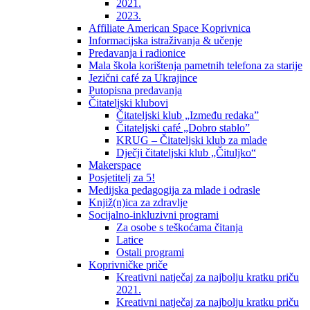
2021.
2023.
Affiliate American Space Koprivnica
Informacijska istraživanja & učenje
Predavanja i radionice
Mala škola korištenja pametnih telefona za starije
Jezični café za Ukrajince
Putopisna predavanja
Čitateljski klubovi
Čitateljski klub „Između redaka”
Čitateljski café „Dobro stablo”
KRUG – Čitateljski klub za mlade
Dječji čitateljski klub „Čituljko“
Makerspace
Posjetitelj za 5!
Medijska pedagogija za mlade i odrasle
Knjiž(n)ica za zdravlje
Socijalno-inkluzivni programi
Za osobe s teškoćama čitanja
Latice
Ostali programi
Koprivničke priče
Kreativni natječaj za najbolju kratku priču
2021.
Kreativni natječaj za najbolju kratku priču