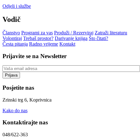
Odjeli i službe
Vodič
Članstvo
Programi za vas
Produži / Rezerviraj
Zatraži literaturu
Volontiraj
Trebaš prostor?
Darivanje knjiga
Što čitati?
Česta pitanja
Radno vrijeme
Kontakt
Prijavite se na Newsletter
Posjetite nas
Zrinski trg 6, Koprivnica
Kako do nas
Kontaktirajte nas
048/622-363