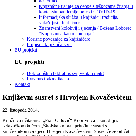
kcConnect
Knjižnične usluge za osobe s teškoćama čitanja u
kontekstu pandemije bolesti COVID-19
Informacijska služba u knjižnici: tradicija,
sadašnjost i budućnost
Znanstveni kolokvij i sjećanja / Božena Loborec
“Koprivnica kao inspiracija”
Korisne poveznice za knjižničare
Propisi u knjižničarstvu
EU projekti
EU projekti
Dobrodošli u bibliobus svi, veliki i mali!
Erasmus+ akreditacija
Kontakt
Književni susret s Hrvojem Kovačevićem
22. listopada 2014.
Knjižnica i čitaonica „Fran Galović“ Koprivnica u suradnji s
izdavačkom kućom „Školska knjiga“ priređuje susret s
književnikom za djecu Hrvojem Kovačevićem. Susret će se održati