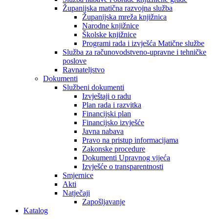
Županijska matična razvojna služba
Županijska mreža knjižnica
Narodne knjižnice
Školske knjižnice
Programi rada i izvješća Matične službe
Služba za računovodstveno-upravne i tehničke
poslove
Ravnateljstvo
Dokumenti
Službeni dokumenti
Izvještaji o radu
Plan rada i razvitka
Financijski plan
Financijsko izvješće
Javna nabava
Pravo na pristup informacijama
Zakonske procedure
Dokumenti Upravnog vijeća
Izvješće o transparentnosti
Smjernice
Akti
Natječaji
Zapošljavanje
Katalog