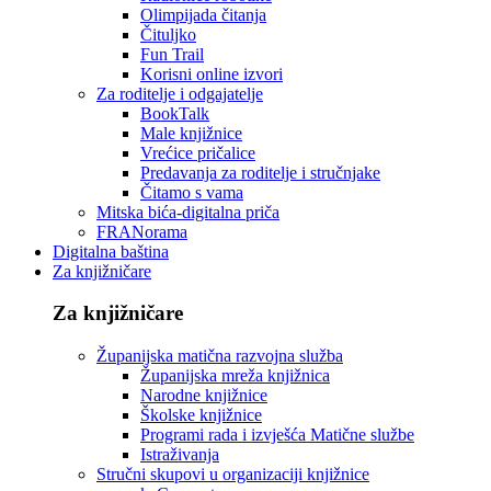
Olimpijada čitanja
Čituljko
Fun Trail
Korisni online izvori
Za roditelje i odgajatelje
BookTalk
Male knjižnice
Vrećice pričalice
Predavanja za roditelje i stručnjake
Čitamo s vama
Mitska bića-digitalna priča
FRANorama
Digitalna baština
Za knjižničare
Za knjižničare
Županijska matična razvojna služba
Županijska mreža knjižnica
Narodne knjižnice
Školske knjižnice
Programi rada i izvješća Matične službe
Istraživanja
Stručni skupovi u organizaciji knjižnice