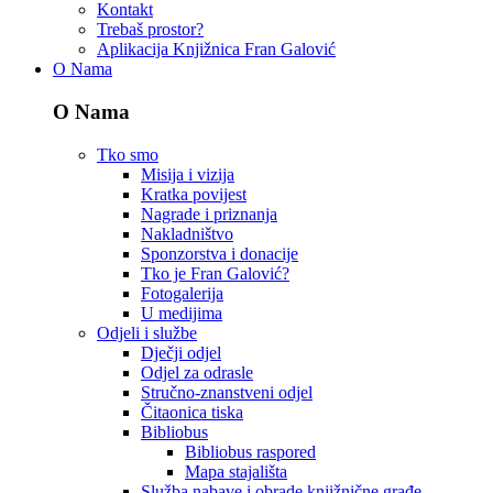
Kontakt
Trebaš prostor?
Aplikacija Knjižnica Fran Galović
O Nama
O Nama
Tko smo
Misija i vizija
Kratka povijest
Nagrade i priznanja
Nakladništvo
Sponzorstva i donacije
Tko je Fran Galović?
Fotogalerija
U medijima
Odjeli i službe
Dječji odjel
Odjel za odrasle
Stručno-znanstveni odjel
Čitaonica tiska
Bibliobus
Bibliobus raspored
Mapa stajališta
Služba nabave i obrade knjižnične građe