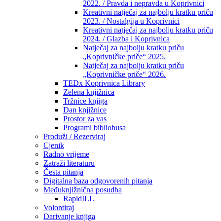
2022. / Pravda i nepravda u Koprivnici
Kreativni natječaj za najbolju kratku priču
2023. / Nostalgija u Koprivnici
Kreativni natječaj za najbolju kratku priču
2024. / Glazba i Koprivnica
Natječaj za najbolju kratku priču
„Koprivničke priče“ 2025.
Natječaj za najbolju kratku priču
„Koprivničke priče“ 2026.
TEDx Koprivnica Library
Zelena knjižnica
Tržnice knjiga
Dan knjižnice
Prostor za vas
Programi bibliobusa
Produži / Rezerviraj
Cjenik
Radno vrijeme
Zatraži literaturu
Česta pitanja
Digitalna baza odgovorenih pitanja
Međuknjižnična posudba
RapidILL
Volontiraj
Darivanje knjiga