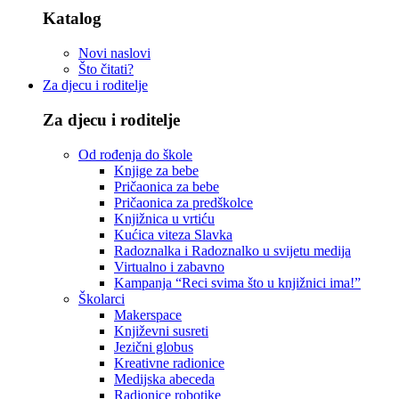
Katalog
Novi naslovi
Što čitati?
Za djecu i roditelje
Za djecu i roditelje
Od rođenja do škole
Knjige za bebe
Pričaonica za bebe
Pričaonica za predškolce
Knjižnica u vrtiću
Kućica viteza Slavka
Radoznalka i Radoznalko u svijetu medija
Virtualno i zabavno
Kampanja “Reci svima što u knjižnici ima!”
Školarci
Makerspace
Književni susreti
Jezični globus
Kreativne radionice
Medijska abeceda
Radionice robotike