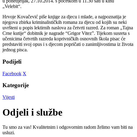
u ponedjeljak, 27.10.2014. s početkom u 11.30 sati u kinu
„Velebit“.
Hrvoje Kovačević piše knjige za djecu i mlade, a najpoznatija je
njegova zbirka kriminalističkih romana za djecu od kojih su neki
uvršteni u popis lektirnih naslova za četvrti razred. Za roman „Tajna
Crne kutije“ dobitnik je nagrade “Grigor Vitez”. Tijekom susreta s
učenicima četvrtih razreda koprivničkih osnovnih škola pisac će
predstaviti svoj opus i s djecom popričati o zanimljivostima iz života
jednog pisca.
Podijeli
Facebook
X
Kategorije
Vijesti
Odjeli i službe
Tu smo za vas! Kvalitetnim i odgovornim radom želimo vam biti na
usluzi.