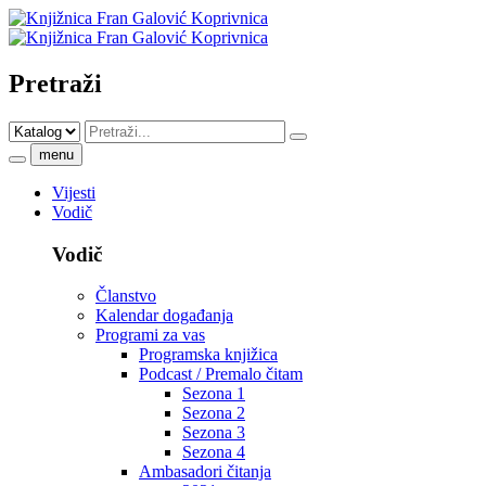
Pretraži
menu
Vijesti
Vodič
Vodič
Članstvo
Kalendar događanja
Programi za vas
Programska knjižica
Podcast / Premalo čitam
Sezona 1
Sezona 2
Sezona 3
Sezona 4
Ambasadori čitanja