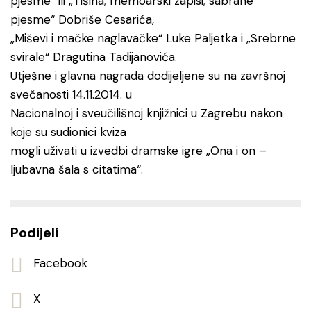
pjesme“ ili „Tišina; memoarski zapisi; sabrane
pjesme“ Dobriše Cesarića,
„Miševi i mačke naglavačke“ Luke Paljetka i „Srebrne
svirale“ Dragutina Tadijanovića.
Utješne i glavna nagrada dodijeljene su na završnoj
svečanosti 14.11.2014. u
Nacionalnoj i sveučilišnoj knjižnici u Zagrebu nakon
koje su sudionici kviza
mogli uživati u izvedbi dramske igre „Ona i on –
ljubavna šala s citatima“.
Podijeli
Facebook
X