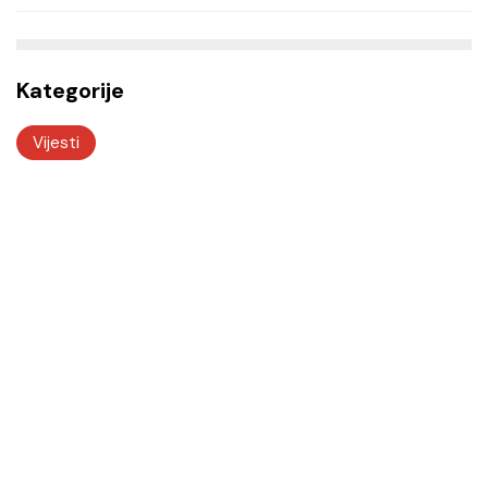
Kategorije
Vijesti
Odjeli i službe
Tu smo za vas! Kvalitetnim i odgovornim radom
želimo vam biti na usluzi.